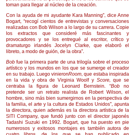
toman para llegar al núcleo de la creación.
Con la ayuda de mi ayudante Kara Manning”, dice Anne
Bogart, “recogí cientos de entrevistas y conversaciones
realizadas con Bob Wilson a lo largo de su carrera. Copie
los extractos que consideré más fascinantes y
provocadores y se los entregué al escritor, crítico y
dramaturgo irlandés Jocelyn Clarke, que elaboró el
libreto, a modo de guión, de la obra”.
Bob
fue la primera parte de una trilogía sobre el proceso
artístico y los mundos en los que se sumerge el creador
en su trabajo. Luego vinieron
Room
, que estaba inspirada
en la vida y obra de Virginia Woolf y
Score,
que se
centraba la figura de Leonard Bernstein. “
Bob
no
pretende ser un retrato realista de Robert Wilson, el
hombre, sino más bien sumergirnos en la perspectiva de
la familia, el arte y la cultura de Estados Unidos”, apunta
la directora, quien además es la directora artística de la
SITI Company, que fundó junto con el director japonés
Tadashi Suzuki en 1992. Bogart, que ha puesto en pie
numerosos y exitosos montajes es también autora de
cuatro libros, de los que se han publicado en