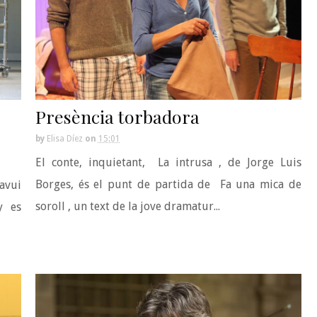
Presència torbadora
by
Elisa Díez
on
15:01
El conte, inquietant, La intrusa , de Jorge Luis
Borges, és el punt de partida de Fa una mica de
avui
soroll , un text de la jove dramatur...
y es