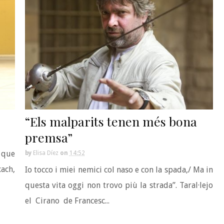
“Els malparits tenen més bona
premsa”
, que
by
Elisa Díez
on
14:52
xach,
Io tocco i miei nemici col naso e con la spada,/ Ma in
questa vita oggi non trovo più la strada”. Taral·lejo
el Cirano de Francesc...