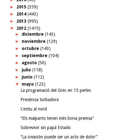
►
2015
(359)
►
2014
(443)
►
2013
(995)
▼
2012
(1415)
►
diciembre
(143)
►
noviembre
(129)
►
octubre
(143)
►
septiembre
(104)
►
agosto
(50)
►
julio
(118)
►
junio
(112)
▼
mayo
(123)
La programació del Grec en 15 perles
Presència torbadora
L'estiu al nord
“Els malparits tenen més bona premsa”
Sobrevivir sin papá Estado
“La creación puede ser un acto de dolor”