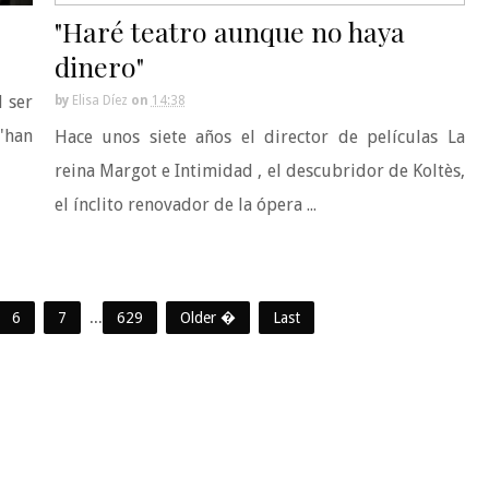
"Haré teatro aunque no haya
dinero"
l ser
by
Elisa Díez
on
14:38
'han
Hace unos siete años el director de películas La
reina Margot e Intimidad , el descubridor de Koltès,
el ínclito renovador de la ópera ...
6
7
...
629
Older �
Last