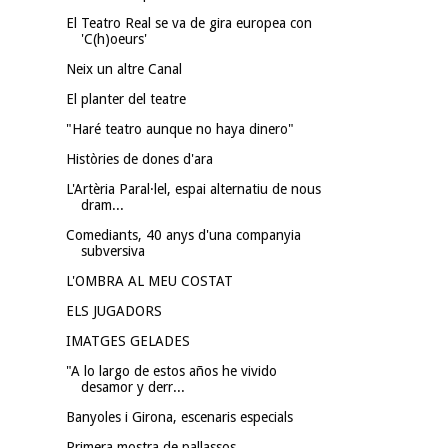
El Teatro Real se va de gira europea con
'C(h)oeurs'
Neix un altre Canal
El planter del teatre
"Haré teatro aunque no haya dinero"
Històries de dones d'ara
L'Artèria Paral·lel, espai alternatiu de nous
dram...
Comediants, 40 anys d'una companyia
subversiva
L'OMBRA AL MEU COSTAT
ELS JUGADORS
IMATGES GELADES
"A lo largo de estos años he vivido
desamor y derr...
Banyoles i Girona, escenaris especials
Primera mostra de pallassos