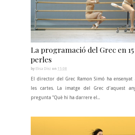
La programació del Grec en 15
perles
by
Elisa Díez
on
15:08
El director del Grec Ramon Simó ha ensenyat 
les cartes. La imatge del Grec d'aquest an
pregunta "Què hi ha darrere el...