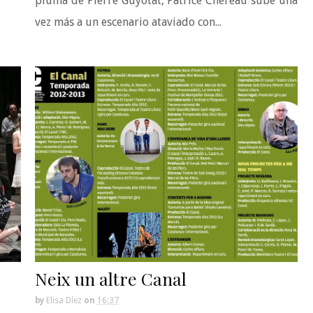
pluma de Pierre Guyotat, Patrice Chéreau sube una
vez más a un escenario ataviado con...
Neix un altre Canal
by
Elisa Díez
on
16:37