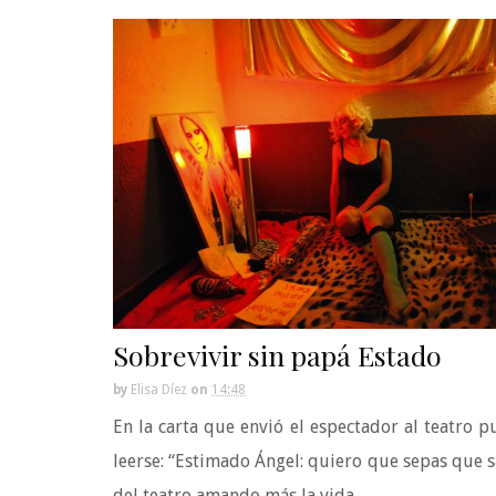
Sobrevivir sin papá Estado
by
Elisa Díez
on
14:48
En la carta que envió el espectador al teatro 
leerse: “Estimado Ángel: quiero que sepas que 
del teatro amando más la vida. ...