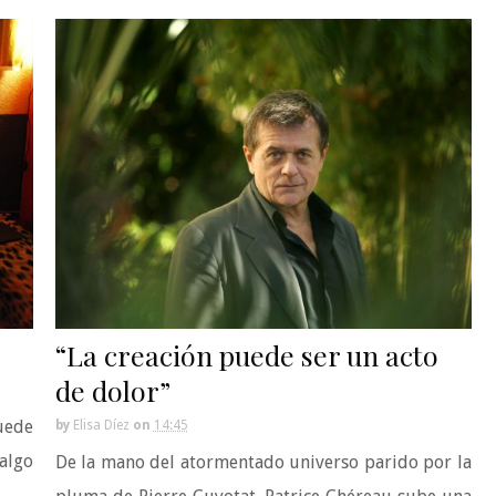
“La creación puede ser un acto
de dolor”
puede
by
Elisa Díez
on
14:45
salgo
De la mano del atormentado universo parido por la