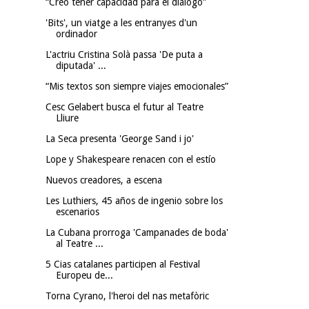
“Creo tener capacidad para el diálogo”
'Bits', un viatge a les entranyes d'un
ordinador
L'actriu Cristina Solà passa 'De puta a
diputada' ...
“Mis textos son siempre viajes emocionales”
Cesc Gelabert busca el futur al Teatre
Lliure
La Seca presenta 'George Sand i jo'
Lope y Shakespeare renacen con el estío
Nuevos creadores, a escena
Les Luthiers, 45 años de ingenio sobre los
escenarios
La Cubana prorroga 'Campanades de boda'
al Teatre ...
5 Cias catalanes participen al Festival
Europeu de...
Torna Cyrano, l'heroi del nas metafòric