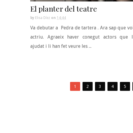
El planter del teatre
by
Elisa Díez
on
14:44
Va debutar a Pedra de tartera . Ara sap que vo
actriu. Agraeix haver conegut actors que l
ajudat i li han fet veure les ...
1
2
3
4
5