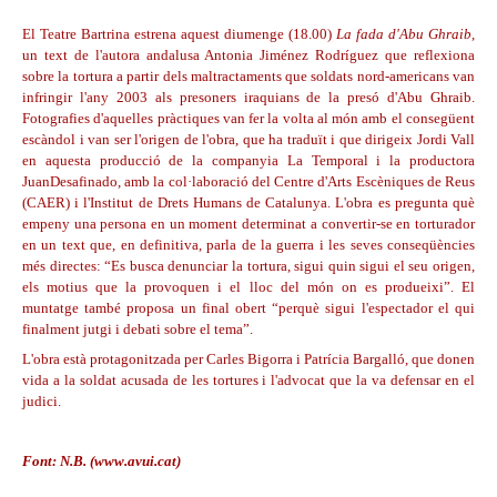
El Teatre Bartrina estrena aquest diumenge (18.00)
La fada d'Abu Ghraib
,
un text de l'autora andalusa Antonia Jiménez Rodríguez que reflexiona
sobre la tortura a partir dels maltractaments que soldats nord-americans van
infringir l'any 2003 als presoners iraquians de la presó d'Abu Ghraib.
Fotografies d'aquelles pràctiques van fer la volta al món amb el consegüent
escàndol i van ser l'origen de l'obra, que ha traduït i que dirigeix Jordi Vall
en aquesta producció de la companyia La Temporal i la productora
JuanDesafinado, amb la col·laboració del Centre d'Arts Escèniques de Reus
(CAER) i l'Institut de Drets Humans de Catalunya. L'obra es pregunta què
empeny una persona en un moment determinat a convertir-se en torturador
en un text que, en definitiva, parla de la guerra i les seves conseqüències
més directes: “Es busca denunciar la tortura, sigui quin sigui el seu origen,
els motius que la provoquen i el lloc del món on es produeixi”. El
muntatge també proposa un final obert “perquè sigui l'espectador el qui
finalment jutgi i debati sobre el tema”.
L'obra està protagonitzada per Carles Bigorra i Patrícia Bargalló, que donen
vida a la soldat acusada de les tortures i l'advocat que la va defensar en el
judici.
Font: N.B. (www.avui.cat)