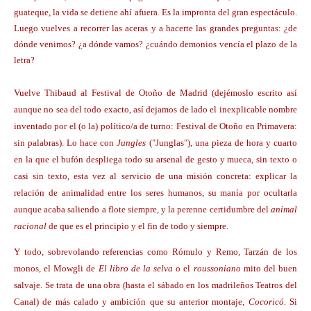
guateque, la vida se detiene ahí afuera. Es la impronta del gran espectáculo.
Luego vuelves a recorrer las aceras y a hacerte las grandes preguntas: ¿de
dónde venimos? ¿a dónde vamos? ¿cuándo demonios vencía el plazo de la
letra?
Vuelve Thibaud al Festival de Otoño de Madrid (dejémoslo escrito así
aunque no sea del todo exacto, así dejamos de lado el inexplicable nombre
inventado por el (o la) político/a de turno: Festival de Otoño en Primavera:
sin palabras). Lo hace con
Jungles
("Junglas"), una pieza de hora y cuarto
en la que el bufón despliega todo su arsenal de gesto y mueca, sin texto o
casi sin texto, esta vez al servicio de una misión concreta: explicar la
relación de animalidad entre los seres humanos, su manía por ocultarla
aunque acaba saliendo a flote siempre, y la perenne certidumbre del
animal
racional
de que es el principio y el fin de todo y siempre.
Y todo, sobrevolando referencias como Rómulo y Remo, Tarzán de los
monos, el Mowgli de
El libro de la selva
o el
roussoniano
mito del buen
salvaje. Se trata de una obra (hasta el sábado en los madrileños Teatros del
Canal) de más calado y ambición que su anterior montaje,
Cocoricó.
Si