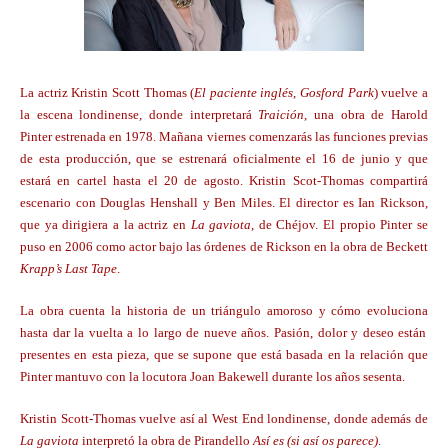
La actriz
Kristin Scott Thomas (
El paciente inglés
,
Gosford Park
) vuelve a
la escena londinense,
donde interpretará
Traición
, una obra de Harold
Pinter estrenada en 1978. Mañana viernes comenzarás las funciones previas
de esta producción, que se estrenará oficialmente el 16 de junio y que
estará en cartel hasta el 20 de agosto. Kristin Scot-Thomas compartirá
escenario con Douglas Henshall y Ben Miles.
El director es Ian Rickson,
que ya dirigiera a la actriz en
La gaviota
, de Chéjov. El propio Pinter se
puso en 2006 como actor bajo las órdenes de Rickson en la obra de Beckett
Krapp’s Last Tape
.
La obra cuenta la
historia de un triángulo amoroso y cómo evoluciona
hasta dar la vuelta a lo largo de nueve años. Pasión, dolor y deseo están
presentes en esta pieza, que se supone que está basada en la relación que
Pinter mantuvo con la locutora Joan Bakewell durante los años sesenta.
Kristin Scott-Thomas vuelve así al West End londinense, donde además de
La gaviota
interpretó la obra de Pirandello
Así es (si así os parece)
.