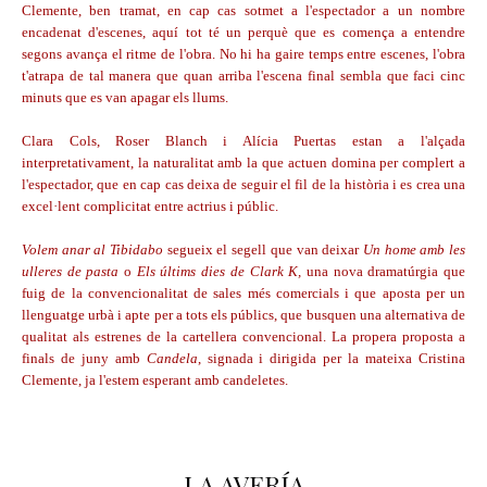
Clemente, ben tramat, en cap cas sotmet a l'espectador a un nombre
encadenat d'escenes, aquí tot té un perquè que es comença a entendre
segons avança el ritme de l'obra. No hi ha gaire temps entre escenes, l'obra
t'atrapa de tal manera que quan arriba l'escena final sembla que faci cinc
minuts que es van apagar els llums.
Clara Cols, Roser Blanch i Alícia Puertas estan a l'alçada
interpretativament, la naturalitat amb la que actuen domina per complert a
l'espectador, que en cap cas deixa de seguir el fil de la història i es crea una
excel·lent complicitat entre actrius i públic.
Volem anar al Tibidabo
segueix el segell que van deixar
Un home amb les
ulleres de pasta
o
Els últims dies de Clark K
,
una nova dramatúrgia que
fuig de la convencionalitat de sales més comercials i que aposta per un
llenguatge urbà i apte per a tots els públics, que busquen una alternativa de
qualitat als estrenes de la cartellera convencional. La propera proposta a
finals de juny amb
Candela
, signada i dirigida per la mateixa Cristina
Clemente, ja l'estem esperant amb candeletes.
LA AVERÍA