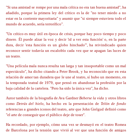
"Si una amistad se rompe por una mala crítica no era tan buena amistad", ha
añadido, porque la primera ley del crítico es la de "no tener miedo a no
estar en la corriente mayoritaria" y asumir que "si siempre estuviera todo el
mundo de acuerdo, sería terrorífico".
"Un crítico es muy útil en época de crisis, porque hay poco tiempo y poco
dinero. Él puede alzar la voz y decir 'id a ver esta función' o, en la parte
dura, decir 'esta función es un globo hinchado'", ha reivindicado quien
reconoce sentir todavía un escalofrío cada vez que se apagan las luces de
un teatro.
"Una película mala nunca resulta tan larga y tan insoportable como un mal
espectáculo", ha dicho citando a Peter Brook, y ha reconocido que en esta
relación de amor tan duradera que le une al teatro, sí hubo un momento, en
la temporada teatral de 1979, que pensó en abandonar la profesión por la
baja calidad de la cartelera. "Pero ha sido la única vez", ha dicho.
Autor también de la biografía de Ava Gardner
Beberse la vida
y otros libros
como
Detrás del hielo
, ha hecho en la presentación de
Telón de fondo
referencias a grandes iconos del teatro, arte que John Gielgud definió como
"el arte de conseguir que el público deje de toser".
Ha recordado, por ejemplo, cómo una vez se desmayó en el teatro Romea
de Barcelona por la tensión que vivió al ver que una función de amigos