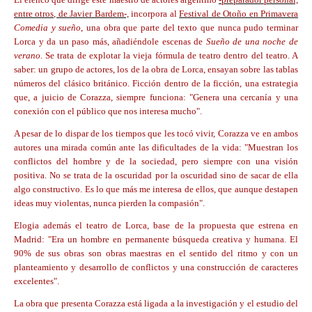
entre otros, de Javier Bardem-,
incorpora al
Festival de Otoño en Primavera
Comedia y sueño
, una obra que parte del texto que nunca pudo terminar
Lorca y da un paso más, añadiéndole escenas de
Sueño de una noche de
verano
.
Se trata de explotar la vieja fórmula de teatro dentro del teatro.
A
saber: un grupo de actores, los de la obra de Lorca, ensayan sobre las tablas
números del clásico británico. Ficción dentro de la ficción, una estrategia
que, a juicio de Corazza, siempre funciona: "Genera una cercanía y una
conexión con el público que nos interesa mucho".
A pesar de lo dispar de los tiempos que les tocó vivir, Corazza ve en ambos
autores una mirada común ante las dificultades de la vida: "Muestran los
conflictos del hombre y de la sociedad, pero siempre con una visión
positiva.
No se trata de la oscuridad por la oscuridad sino de sacar de ella
algo constructivo.
Es lo que más me interesa de ellos, que aunque destapen
ideas muy violentas, nunca pierden la compasión".
Elogia además el teatro de Lorca, base de la propuesta que estrena en
Madrid: "Era un hombre en permanente búsqueda creativa y humana. El
90% de sus obras son obras maestras en el sentido del ritmo y con un
planteamiento y desarrollo de conflictos y una construcción de caracteres
excelentes".
La obra que presenta Corazza está ligada a la investigación y el estudio del