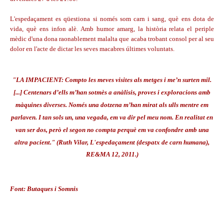
L'espedaçament es qüestiona si només som carn i sang, què ens dota de
vida, què ens infon alè. Amb humor amarg, la història relata el periple
mèdic d'una dona raonablement malalta que acaba trobant consol per al seu
dolor en l'acte de dictar les seves macabres últimes voluntats.
"
LA IMPACIENT: Compto les meves visites als metges i me’n surten mil.
[...] Centenars d’ells m’han sotmès a anàlisis, proves i exploracions amb
màquines diverses. Només una dotzena m’han mirat als ulls mentre em
parlaven. I tan sols un, una vegada, em va dir pel meu nom. En realitat en
van ser dos, però el segon no compta perquè em va confondre amb una
altra pacient." (
Ruth Vilar
, L'espedaçament (despatx de carn humana)
,
RE&MA 12, 2011.)
Font: Butaques i Somnis