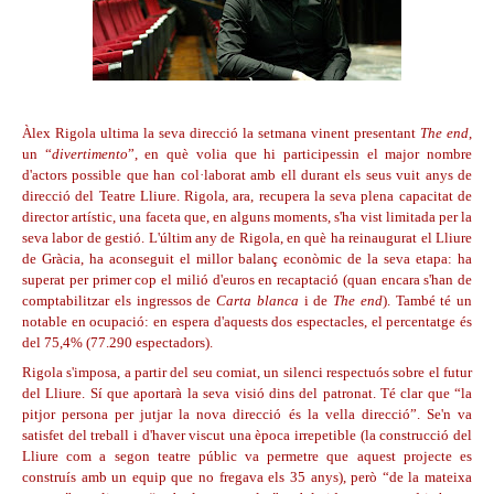
Àlex Rigola ultima la seva direcció la setmana vinent presentant
The end
,
un “
divertimento
”, en què volia que hi participessin el major nombre
d'actors possible que han col·laborat amb ell durant els seus vuit anys de
direcció del Teatre Lliure. Rigola, ara, recupera la seva plena capacitat de
director artístic, una faceta que, en alguns moments, s'ha vist limitada per la
seva labor de gestió. L'últim any de Rigola, en què ha reinaugurat el Lliure
de Gràcia, ha aconseguit el millor balanç econòmic de la seva etapa: ha
superat per primer cop el milió d'euros en recaptació (quan encara s'han de
comptabilitzar els ingressos de
Carta blanca
i de
The end
). També té un
notable en ocupació: en espera d'aquests dos espectacles, el percentatge és
del 75,4% (77.290 espectadors).
Rigola s'imposa, a partir del seu comiat, un silenci respectuós sobre el futur
del Lliure. Sí que aportarà la seva visió dins del patronat. Té clar que “la
pitjor persona per jutjar la nova direcció és la vella direcció”. Se'n va
satisfet del treball i d'haver viscut una època irrepetible (la construcció del
Lliure com a segon teatre públic va permetre que aquest projecte es
construís amb un equip que no fregava els 35 anys), però “de la mateixa