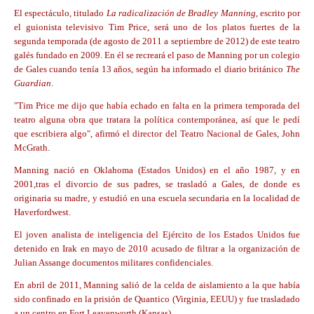
El espectáculo, titulado
La radicalización de Bradley Manning
, escrito por
el guionista televisivo Tim Price, será uno de los platos fuertes de la
segunda temporada (de agosto de 2011 a septiembre de 2012) de este teatro
galés fundado en 2009. En él se recreará el paso de Manning por un colegio
de Gales cuando tenía 13 años, según ha informado el diario británico
The
Guardian
.
"Tim Price me dijo que había echado en falta en la primera temporada del
teatro alguna
obra que tratara la política contemporánea
, así que le pedí
que escribiera algo", afirmó el director del Teatro Nacional de Gales, John
McGrath.
Manning nació en Oklahoma (Estados Unidos) en el año 1987, y en
2001,
tras el divorcio de sus padres, se trasladó a Gales
, de donde es
originaria su madre, y estudió en una escuela secundaria en la localidad de
Haverfordwest.
El joven analista de inteligencia del Ejército de los Estados Unidos fue
detenido en Irak en mayo de 2010 acusado de filtrar
a la organización de
Julian Assange documentos militares confidenciales.
En abril de 2011, Manning
salió de la celda de aislamiento a la que había
sido confinado en la prisión de Quantico
(Virginia, EEUU) y fue trasladado
a un centro en Fort Leavenworth (Kansas).