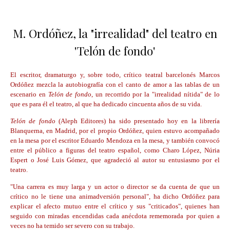
M. Ordóñez, la "irrealidad" del teatro en
'Telón de fondo'
El escritor, dramaturgo y, sobre todo, crítico teatral barcelonés
Marcos
Ordóñez
mezcla la autobiografía con el canto de amor a las tablas de un
escenario en
Telón de fondo
, un recorrido por la "irrealidad nítida" de lo
que es para él el teatro, al que ha dedicado cincuenta años de su vida.
Telón de fondo
(Aleph Editores) ha sido presentado hoy en la librería
Blanquerna, en Madrid, por el propio Ordóñez, quien estuvo acompañado
en la mesa por el escritor Eduardo Mendoza en la mesa, y también convocó
entre el público a figuras del teatro español, como Charo López, Núria
Espert o José Luis Gómez, que agradeció al autor su entusiasmo por el
teatro.
"Una carrera es muy larga y un actor o director se da cuenta de que un
crítico no le tiene una animadversión personal", ha dicho Ordóñez para
explicar el afecto mutuo entre el crítico y sus "criticados", quienes han
seguido con miradas encendidas cada anécdota rememorada por quien a
veces no ha temido ser severo con su trabajo.