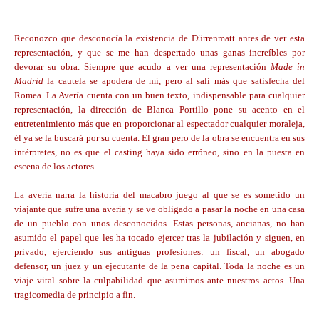
Reconozco que desconocía la existencia de Dürrenmatt antes de ver esta
representación, y que se me han despertado unas ganas increíbles por
devorar su obra. Siempre que acudo a ver una representación
M
ade in
Madrid
la cautela se apodera de mí, pero al salí más que satisfecha del
Romea. La Avería cuenta con un buen texto, indispensable para cualquier
representación, la dirección de Blanca Portillo pone su acento en el
entretenimiento más que en proporcionar al espectador cualquier moraleja,
él ya se la buscará por su cuenta. El gran pero de la obra se encuentra en sus
intérpretes, no es que el casting haya sido erróneo, sino en la puesta en
escena de los actores.
La avería narra la historia del macabro juego al que se es sometido un
viajante que sufre una avería y se ve obligado a pasar la noche en una casa
de un pueblo con unos desconocidos. Estas personas, ancianas, no han
asumido el papel que les ha tocado ejercer tras la jubilación y siguen, en
privado, ejerciendo sus antiguas profesiones: un fiscal, un abogado
defensor, un juez y un ejecutante de la pena capital. Toda la noche es un
viaje vital sobre la culpabilidad que asumimos ante nuestros actos. Una
tragicomedia de principio a fin.