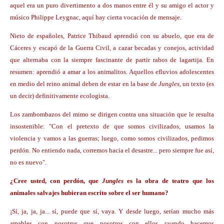
aquel era un puro divertimento a dos manos entre él y su amigo el actor y
músico Philippe Leygnac, aquí hay cierta vocación de mensaje.
Nieto de españoles, Patrice Thibaud aprendió con su abuelo, que era de
Cáceres y escapó de la Guerra Civil, a cazar becadas y conejos, actividad
que alternaba con la siempre fascinante de partir rabos de lagartija. En
resumen: aprendió a amar a los animalitos. Aquellos efluvios adolescentes
en medio del reino animal deben de estar en la base de
Jungles
, un texto (es
un decir) definitivamente ecologista.
Los zambombazos del mimo se dirigen contra una situación que le resulta
insostenible: "Con el pretexto de que somos civilizados, usamos la
violencia y vamos a las guerras; luego, como somos civilizados, pedimos
perdón. No entiendo nada, corremos hacia el desastre... pero siempre fue así,
no es nuevo".
¿Cree usted, con perdón, que
Jungles
es la obra de teatro que los
animales salvajes hubieran escrito sobre el ser humano?
¡Sí, ja, ja, ja... sí, puede que sí, vaya. Y desde luego, serían mucho más
amables con nosotros que nosotros con ellos cuando hacemos