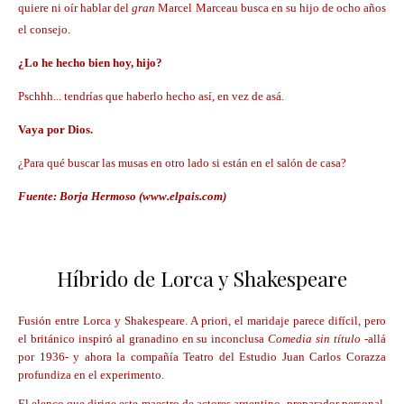
quiere ni oír hablar del
gran
Marcel Marceau busca en su hijo de ocho años
el consejo.
¿Lo he hecho bien hoy, hijo?
Pschhh... tendrías que haberlo hecho así, en vez de asá.
Vaya por Dios.
¿Para qué buscar las musas en otro lado si están en el salón de casa?
Fuente: Borja Hermoso (www.elpais.com)
Híbrido de Lorca y Shakespeare
Fusión entre Lorca y Shakespeare. A priori, el maridaje parece difícil, pero
el británico inspiró al granadino en su inconclusa
Comedia sin título
-allá
por 1936- y ahora la compañía Teatro del Estudio Juan Carlos Corazza
profundiza en el experimento.
El elenco que dirige este maestro de actores argentino
-preparador personal,