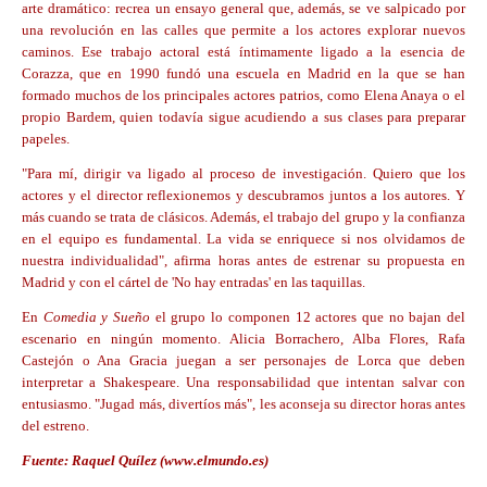
arte dramático: recrea un ensayo general que, además, se ve salpicado por
una revolución en las calles que permite a los actores explorar nuevos
caminos. Ese trabajo actoral está íntimamente ligado a la esencia de
Corazza, que en 1990 fundó una escuela en Madrid en la que se han
formado muchos de los principales actores patrios, como Elena Anaya o el
propio Bardem, quien todavía sigue acudiendo a sus clases para preparar
papeles.
"Para mí, dirigir va ligado al proceso de investigación.
Quiero que los
actores y el director reflexionemos y descubramos juntos a los autores.
Y
más cuando se trata de clásicos. Además, el trabajo del grupo y la confianza
en el equipo es fundamental.
La vida se enriquece si nos olvidamos de
nuestra individualidad",
afirma horas antes de estrenar su propuesta en
Madrid y con el cártel de 'No hay entradas' en las taquillas.
En
Comedia y Sueño
el grupo lo componen 12 actores que no bajan del
escenario en ningún momento.
Alicia Borrachero, Alba Flores, Rafa
Castejón o Ana Gracia
juegan a ser personajes de Lorca que deben
interpretar a Shakespeare. Una responsabilidad que intentan salvar con
entusiasmo. "Jugad más, divertíos más", les aconseja su director horas antes
del estreno.
Fuente: Raquel Quílez (www.elmundo.es)