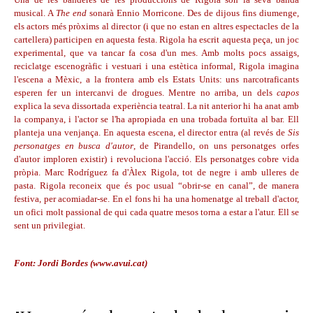
musical. A
The end
sonarà Ennio Morricone. Des de dijous fins diumenge,
els actors més pròxims al director (i que no estan en altres espectacles de la
cartellera) participen en aquesta festa. Rigola ha escrit aquesta peça, un joc
experimental, que va tancar fa cosa d'un mes. Amb molts pocs assaigs,
reciclatge escenogràfic i vestuari i una estètica informal, Rigola imagina
l'escena a Mèxic, a la frontera amb els Estats Units: uns narcotraficants
esperen fer un intercanvi de drogues. Mentre no arriba, un dels
capos
explica la seva dissortada experiència teatral. La nit anterior hi ha anat amb
la companya, i l'actor se l'ha apropiada en una trobada fortuïta al bar. Ell
planteja una venjança. En aquesta escena, el director entra (al revés de
Sis
personatges en busca d'autor
, de Pirandello, on uns personatges orfes
d'autor imploren existir) i revoluciona l'acció. Els personatges cobre vida
pròpia. Marc Rodríguez fa d'Àlex Rigola, tot de negre i amb ulleres de
pasta. Rigola reconeix que és poc usual “obrir-se en canal”, de manera
festiva, per acomiadar-se. En el fons hi ha una homenatge al treball d'actor,
un ofici molt passional de qui cada quatre mesos torna a estar a l'atur. Ell se
sent un privilegiat.
Font: Jordi Bordes (www.avui.cat)