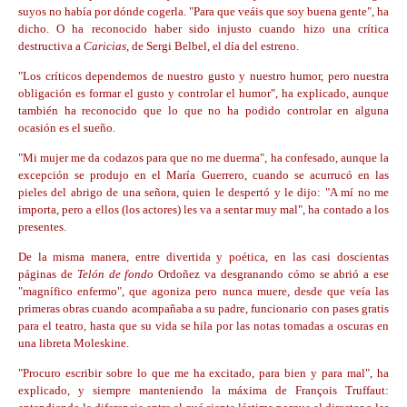
suyos no había por dónde cogerla. "Para que veáis que soy buena gente", ha
dicho. O ha reconocido haber sido injusto cuando hizo una crítica
destructiva a
Caricias
, de Sergi Belbel, el día del estreno.
"Los críticos dependemos de nuestro gusto y nuestro humor, pero nuestra
obligación es formar el gusto y controlar el humor", ha explicado, aunque
también ha reconocido que lo que no ha podido controlar en alguna
ocasión es el sueño.
"Mi mujer me da codazos para que no me duerma", ha confesado, aunque la
excepción se produjo en el María Guerrero, cuando se acurrucó en las
pieles del abrigo de una señora, quien le despertó y le dijo: "A mí no me
importa, pero a ellos (los actores) les va a sentar muy mal", ha contado a los
presentes.
De la misma manera, entre divertida y poética, en las casi doscientas
páginas de
Telón de fondo
Ordoñez va desgranando cómo se abrió a ese
"magnífico enfermo", que agoniza pero nunca muere, desde que veía las
primeras obras cuando acompañaba a su padre, funcionario con pases gratis
para el teatro, hasta que su vida se hila por las notas tomadas a oscuras en
una libreta Moleskine.
"Procuro escribir sobre lo que me ha excitado, para bien y para mal", ha
explicado, y siempre manteniendo la máxima de François Truffaut: