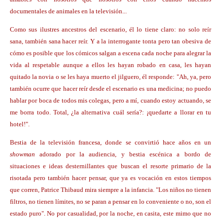
documentales de animales en la televisión...
Como sus ilustres ancestros del escenario, él lo tiene claro: no solo reír
sana, también sana hacer reír. Y a la interrogante tonta pero tan obesiva de
cómo es posible que los cómicos salgan a escena cada noche para alegrar la
vida al respetable aunque a ellos les hayan robado en casa, les hayan
quitado la novia o se les haya muerto el jilguero, él responde: "Ah, ya, pero
también ocurre que hacer reír desde el escenario es una medicina; no puedo
hablar por boca de todos mis colegas, pero a mí, cuando estoy actuando, se
me borra todo. Total, ¿la alternativa cuál sería?: ¡quedarte a llorar en tu
hotel!".
Bestia de la televisión francesa, donde se convirtió hace años en un
showman
adorado por la audiencia, y bestia escénica a bordo de
situaciones e ideas desternillantes que buscan el resorte primario de la
risotada pero también hacer pensar, que ya es vocación en estos tiempos
que corren, Patrice Thibaud mira siempre a la infancia. "Los niños no tienen
filtros, no tienen límites, no se paran a pensar en lo conveniente o no, son el
estado puro". No por casualidad, por la noche, en casita, este mimo que no