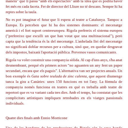
manera” que li passa “amb els espectacles” amb la idea que es podria haver
fet més en cada faceta. Fer de director del Lliure no té descans. Sempre hi ha
reptes sobre la taula.
No es pot imaginar el futur que li espera al teatre a Catalunya. Tampoc a
Europa. Es perceben que hi ha dos sistemes dominants: el mecenatge
americà i el fort suport centreeuropeu. Rigola prefereix el sistema europeu
(“prefereixo que esculli un que han votat que una multinacional”), però
capta que la tendència és la del mecenatge. L'anhelada llei del mecenatge
no significarà doblar recursos per a cultura, sinó que, en quedar desgravat
dels impostos, baixarà l'aportació pública. Perversos vasos comunicants.
Rigola va voler construir una companyia sòlida. Al cap d'uns anys, s'ha anat
desmembrant, perquè els primers actors “no aguanten un any fent un paper
secundari, encara que els paguis”. L'alternativa van ser projectes anuals. Un
bon exemple és
Gata sobre teulada de zinc calenta
, que aquest diumenge
tanca la gira a Canàries: unes 150 funcions en tot l'any. La fórmula de
companyia només funciona en teatres en què es treballa amb teatre de
repertori que es va variant cada tres dies. Amb el temps, ha constatat que les
complicitats artístiques impliquen retrobades en els viatges passionals
individuals.
Quatre dies finals amb Ennio Morricone
Una de les banderes de les produccions de Rigola són la seva banda