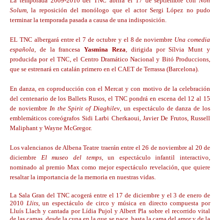
La temporada 2009-2010 del TNC abrirá el 17 de septiembre con
Non
Solum
, la reposición del monólogo que el actor Sergi López no pudo
terminar la temporada pasada a causa de una indisposición.
EL TNC albergará entre el 7 de octubre y el 8 de noviembre
Una comedia
española
, de la francesa
Yasmina Reza
, dirigida por Sílvia Munt y
producida por el TNC, el Centro Dramático Nacional y Bitó Produccions,
que se estrenará en catalán primero en el CAET de Terrassa (Barcelona).
En danza, en coproducción con el Mercat y con motivo de la celebración
del centenario de los Ballets Rusos, el TNC pondrá en escena del 12 al 15
de noviembre
In the Spirit of Diaghilev
, un espectáculo de danza de los
emblemáticos coreógrafos Sidi Larbi Cherkaoui, Javier De Frutos, Russell
Maliphant y Wayne McGregor.
Los valencianos de Albena Teatre traerán entre el 26 de noviembre al 20 de
diciembre
El museo del temps
, un espectáculo infantil interactivo,
nominado al premio Max como mejor espectáculo revelación, que quiere
resaltar la importancia de la memoria en nuestras vidas.
La Sala Gran del TNC acogerá entre el 17 de diciembre y el 3 de enero de
2010
Llits
, un espectáculo de circo y música en directo compuesta por
Lluís Llach y cantada por Lídia Pujol y Albert Pla sobre el recorrido vital
de las camas, desde la cuna en la que se nace, hasta la cama del amor y de la