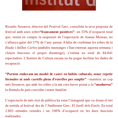
Ricardo Szwarcer, director del Festival Grec, consolida la seva proposta de
festival amb unes xifres
“francament positives”
: un 55% d’ocupació total
que, tenint en compte la suspensió de l’espectacle de Jeanne Moreau, no
s’allunya gaire del 57% de l’any passat. A falta de confirmar les xifres de la
Ilíada
i de
Don Carlos
(ambdós muntatges s’han estrenat aquesta setmana i
clouen funcions el proper diumenge), s’estima un total de 84.841
espectadors. L’Institut de Cultura encara no ha pogut facilitar les dades de
recaptació.
“Portem endavant un model de canvi en hàbits culturals, sense repetir
fórmules ni amb cartells plens d’estrelles per omplir”
–insisteix un cop
més Szwarcer, qui amb les xifres a la mà creu haver portat a la
“maduresa”
la fórmula de país convidat i teatre familiar.
L’espectacle de més èxit de pública ha estat l’inaugural que va donar el tret
de sortida al festival des de l’Amfiteatre Grec:
El Jardí dels Estels
. En total
2.603 entrades venudes i un 100% d’ocupació en les dues funcions
realitzades.