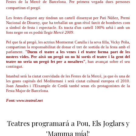
Festes de la Mercè de Barcelona. Per primera vegada dues persones
compartiran el pregó.
Les festes d'aquest any tindran un cartell dissenyat per Pati Núñez, Premi
Nacional de Disseny, que ha treballat un gran rètol farcit de bombetes com
a símbol de festa i espectacle. Es tracta d'un cartell 100% urbà i amb un
fons negre on es podrà llegir
Mercè 2009
.
Pel que fa al pregó, les actrius Montserrat Carulla i la seva filla, Vicky Peña,
compartiran la responsabilitat de donar el tret de sortida de la festa amb el
parlament.
"Duem el teatre a les venes i el teatre forma part de les
nostres vides. Per això un pregó on no hi sortís el teatre i la gent del
teatre no seria un pregó fet per a nosaltres"
, han avançat sobre el seu
contingut.
Istanbul serà la ciutat convidada de les Festes de la Mercè, ja que és una de
les grans capitals del Mediterrani i serà ciutat cultural europea el 2010.
Joan Amades i l'Eixample de Cerdà també seran els protagonistes de la
Festa Major de Barcelona
.
Font: www.teatral.net
Teatres programará a Pou, Els Joglars y
'Mamma mía!'