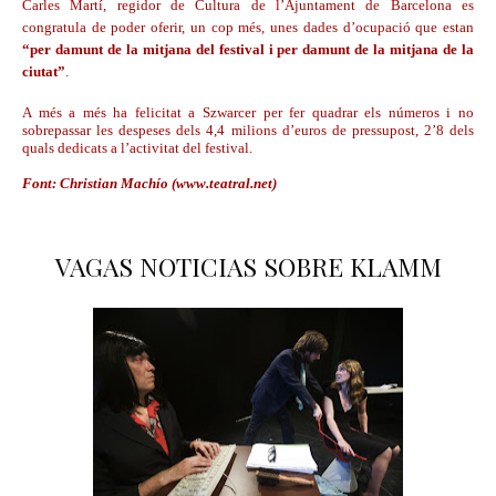
Carles Martí, regidor de Cultura de l’Ajuntament de Barcelona es
congratula de poder oferir, un cop més, unes dades d’ocupació que estan
“per damunt de la mitjana del festival i per damunt de la mitjana de la
ciutat”
.
A més a més ha felicitat a Szwarcer per fer quadrar els números i no
sobrepassar les despeses dels 4,4 milions d’euros de pressupost, 2’8 dels
quals dedicats a l’activitat del festival.
Font: Christian Machío (www.teatral.net)
VAGAS NOTICIAS SOBRE KLAMM