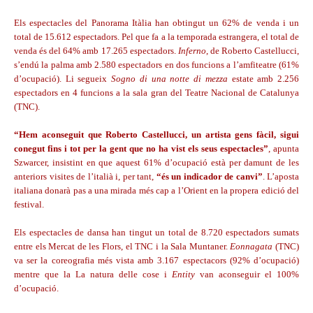
Els espectacles del Panorama Itàlia han obtingut un 62% de venda i un
total de 15.612 espectadors. Pel que fa a la temporada estrangera, el total de
venda és del 64% amb 17.265 espectadors.
Inferno
, de Roberto Castellucci,
s’endú la palma amb 2.580 espectadors en dos funcions a l’amfiteatre (61%
d’ocupació). Li segueix
Sogno di una notte di mezza
estate amb 2.256
espectadors en 4 funcions a la sala gran del Teatre Nacional de Catalunya
(TNC).
“Hem aconseguit que Roberto Castellucci, un artista gens fàcil, sigui
conegut fins i tot per la gent que no ha vist els seus espectacles”
, apunta
Szwarcer, insistint en que aquest 61% d’ocupació està per damunt de les
anteriors visites de l’italià i, per tant,
“és un indicador de canvi”
. L’aposta
italiana donarà pas a una mirada més cap a l’Orient en la propera edició del
festival.
Els espectacles de dansa han tingut un total de 8.720 espectadors sumats
entre els Mercat de les Flors, el TNC i la Sala Muntaner.
Eonnagata
(TNC)
va ser la coreografia més vista amb 3.167 espectacors (92% d’ocupació)
mentre que la La natura delle cose i
Entity
van aconseguir el 100%
d’ocupació.