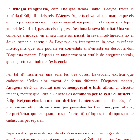
La
trilogia imaginaria
, com l’ha qualificada Daniel Loayza, tracta la
història d’Èdip, fill dels reis d’Atenes. Aquests el van abandonar perquè els
oracles pronosticaven que assassinaria al seu pare, però Èdip va ser adoptat
pel rei de Corint i, passats els anys, es qüestiona la seva identitat. Una volta
comença a indagar en el seu misteriós passat, la seva intel•ligència no el
deixa tornar a enrere i és llavors quan interrompen la seva existència
interrogants que sols podran ser contestats si s’entesta en descobrir-los.
D’aquesta manera, Èdip viu en una permanent cruïlla de preguntes vitals,
que el porten al límit de l’existència.
Per tal d’ inserir en una sola les tres obres, Lavaudant explica que
cadascuna d’elles s’ha tractat de forma diferent. D’aquesta manera,
Antígona obté un resultat més
contemporani o kish
, afirma el director
francès, mentre que Èdip a Colonos és
dominada per la veu i el misteri
, i
Èdip Rei,
concebuda com un thriller
. L’interessant, pel francès, són
precisament els punts en comú que presenten les tres obres, però alhora,
l’especificitat que en quan a ressonàncies filosòfiques i polítiques conté
cadascuna per separat.
Aquesta divergència de significats s’encarna en els personatges, de manera
que Creont és un concebut com una antítesis d’Èdip, i fins i tot Antígona i