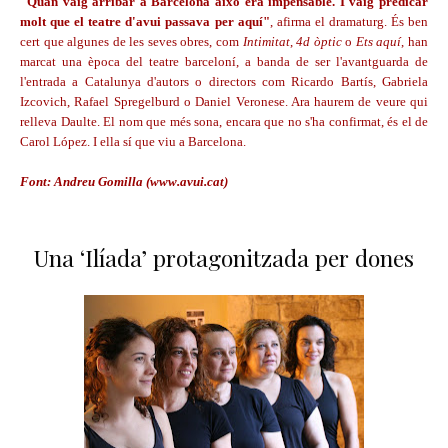
"Quan vaig arribar a Barcelona això era impensable. I vaig predicar
molt que el teatre d'avui passava per aquí"
, afirma el dramaturg. És ben
cert que algunes de les seves obres, com
Intimitat
,
4d òptic
o
Ets aquí
, han
marcat una època del teatre barceloní, a banda de ser l'avantguarda de
l'entrada a Catalunya d'autors o directors com Ricardo Bartís, Gabriela
Izcovich, Rafael Spregelburd o Daniel Veronese. Ara haurem de ve
ure qui
relleva Daulte. El nom que més sona, encara que no s'ha confirmat, és el de
Carol López. I ella sí que viu a Barcelona.
Font: Andreu Gomilla (www.avui.cat)
Una ‘Ilíada’ protagonitzada per dones