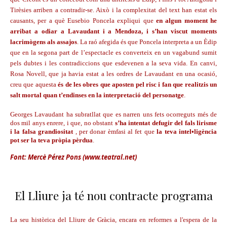
Tirèsies arriben a contradir-se. Això i la complexitat del text han estat els
causants, per a què Eusebio Poncela expliqui que
en algun moment he
arribat a odiar a Lavaudant i a Mendoza, i s’han viscut moments
lacrimògens als assajos
. La raó afegida és que Poncela interpreta a un Èdip
que en la segona part de l’espectacle es converteix en un vagabund sumit
pels dubtes i les contradiccions que esdevenen a la seva vida. En canvi,
Rosa Novell, que ja havia estat a les ordres de Lavaudant en una ocasió,
creu que aquesta
és de les obres que aposten pel risc i fan que realitzis un
salt mortal quan t’endinses en la interpretació del personatge
.
Georges Lavaudant ha subratllat que es narren uns fets ocorreguts més de
dos mil anys enrere, i que, no obstant
s’ha intentat defugir del fals lirisme
i la falsa grandiositat
, per donar èmfasi al fet que
la teva intel•ligència
pot ser la teva pròpia pèrdua
.
Font: Mercè Pérez Pons (www.teatral.net)
El Lliure ja té nou contracte programa
La seu històrica del Lliure de Gràcia, encara en reformes a l'espera de la