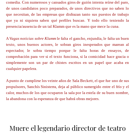
comedia. Con numerosos y cansados giros de guión intenta reírse del paro,
de unos candidatos poco preparados, de unos directivos que no saben lo
que necesitan, de las empresas que disfrazan tanto sus puestos de trabajo
que ya ni siquiera saben qué perfiles buscan. Y todo ello teniendo la
presencia/ausencia de un tal Klamm que es la mano que mece la cuna.
A
Vagas noticias sobre Klamm
le falta el gancho, enjundia, le falta un buen
texto, unos buenos actores, le sobran giros inesperados que marean al
espectador, le sobra tiempo porque le falta horas de ensayos, de
comprobación para ver si el texto funciona, si la comicidad hace gracia o
simplemente son un par de chistes escritos en un papel que acaba en
cualquier papelera.
A punto de cumplirse los veinte años de Sala Beckett, el que fue uno de sus
propulsores, Sanchís Sinisterra, deja al público sumergido entre el frío y el
calor, muchos de los que ocuparon la sala por la estela de su buen nombre,
la abandona con la esperanza de que habrá obras mejores.
Muere el legendario director de teatro