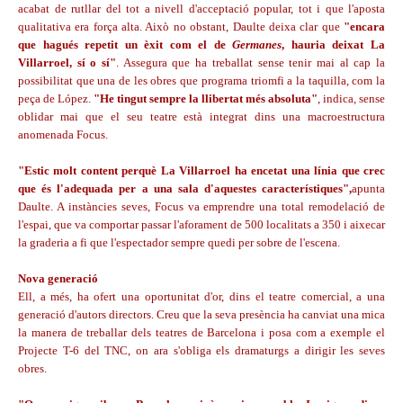
acabat de rutllar del tot a nivell d'acceptació popular, tot i que l'aposta
qualitativa era força alta. Això no obstant, Daulte deixa clar que
"encara
que hagués repetit un èxit com el de
Germanes
, hauria deixat La
Villarroel, sí o sí"
. Assegura que ha treballat sense tenir mai al cap la
possibilitat que una de les obres que programa triomfi a la taquilla, com la
peça de López.
"He tingut sempre la llibertat més absoluta"
, indica, sense
oblidar mai que el seu teatre està integrat dins una macroestructura
anomenada Focus.
"Estic molt content perquè La Villarroel ha encetat una línia que crec
que és l'adequada per a una sala d'aquestes característiques",
apunta
Daulte. A instàncies seves, Focus va emprendre una total remodelació de
l'espai, que va comportar passar l'aforament de 500 localitats a 350 i aixecar
la graderia a fi que l'espectador sempre quedi per sobre de l'escena.
Nova generació
Ell, a més, ha ofert una oportunitat d'or, dins el teatre comercial, a una
generació d'autors directors. Creu que la seva presència ha canviat una mica
la manera de treballar dels teatres de Barcelona i posa com a exemple el
Projecte T-6 del TNC, on ara s'obliga els dramaturgs a dirigir les seves
obres.