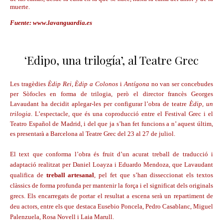
muerte.
Fuente: www.lavanguardia.es
‘Edipo, una trilogía’, al Teatre Grec
Les tragèdies
Èdip Rei
,
Èdip a Colonos
i
Antígona
no van ser concebudes
per Sòfocles en forma de trilogia, però el director francès Georges
Lavaudant ha decidit aplegar-les per configurar l’obra de teatre
Èdip, un
trilogia
. L’espectacle, que és una coproducció entre el Festival Grec i el
Teatro Español de Madrid, i del que ja s’han fet funcions a n’ aquest últim,
es presentarà a Barcelona al Teatre Grec del 23 al 27 de juliol.
El text que conforma l’obra és fruit d’un acurat treball de traducció i
adaptació realitzat per Daniel Loayza i Eduardo Mendoza, que Lavaudant
qualifica de
treball artesanal
, pel fet que s’han disseccionat els textos
clàssics de forma profunda per mantenir la força i el significat dels originals
grecs. Els encarregats de portar el resultat a escena serà un repartiment de
deu actors, entre els que destaca Eusebio Poncela, Pedro Casablanc, Miguel
Palenzuela, Rosa Novell i Laia Marull.