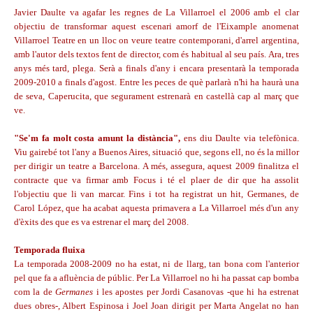
Javier Daulte va agafar les regnes de La Villarroel el 2006 amb el clar
objectiu de transformar aquest escenari amorf de l'Eixample anomenat
Villarroel Teatre en un lloc on veure teatre contemporani, d'arrel argentina,
amb l'autor dels textos fent de director, com és habitual al seu país. Ara, tres
anys més tard, plega. Serà a finals d'any i encara presentarà la temporada
2009-2010 a finals d'agost. Entre les peces de què parlarà n'hi ha haurà una
de seva, Caperucita, que segurament estrenarà en castellà cap al març que
ve.
"Se'm fa molt costa amunt la distància",
ens diu Daulte via telefònica.
Viu gairebé tot l'any a Buenos Aires, situació que, segons ell, no és la millor
per dirigir un teatre a Barcelona. A més, assegura, aquest 2009 finalitza el
contracte que va firmar amb Focus i té el plaer de dir que ha assolit
l'objectiu que li van marcar. Fins i tot ha registrat un hit, Germanes, de
Carol López, que ha acabat aquesta primavera a La Villarroel més d'un any
d'èxits des que es va estrenar el març del 2008.
Temporada fluixa
La temporada 2008-2009 no ha estat, ni de llarg, tan bona com l'anterior
pel que fa a afluència de públic. Per La Villarroel no hi ha passat cap bomba
com la de
Germanes
i les apostes per Jordi Casanovas -que hi ha estrenat
dues obres-, Albert Espinosa i Joel Joan dirigit per Marta Angelat no han