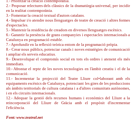
1.- Prioritzar la creació contemporània.
2.- Proposar relectures dels clàssics de la dramatúrgia universal, per incidir
en la realitat contemporània.
3.- Fomentar la creació textual d'autors catalans.
4.- Impulsar i/o atendre nous llenguatges de teatre de creació i altres formes
d'espectacles.
5.- Mantenir la residència de creadors en diversos llenguatges escènics.
6.- Garantir la presència de grans companyies i espectacles internacionals a
Catalunya en programació estable.
7.- Aprofundir en la reflexió teòrica entorn de la programació pròpia.
8.- Crear nous públics, potenciar canals i noves estratègies de comunicació
i ampliar els serveis educatius.
9.- Desenvolupar el compromís social en tots els ordres i atenent els més
immediats.
10.- Afrontar el repte de les noves tecnologies en l'àmbit creatiu i el de la
comunicació.
11.- Incrementar la projecció del Teatre Lliure col•laborant amb els
equipaments escènics de Catalunya, potenciant les gires de les produccions
als àmbits territorials de cultura catalana i a d'altres comunitats autònomes,
i en els circuits internacionals.
12.- Adequar la gestió dels recursos humans i econòmics del Lliure a la
reincorporació del Lliure de Gràcia amb el propòsit d'incrementar
l'eficiència.
Font: www.teatral.net