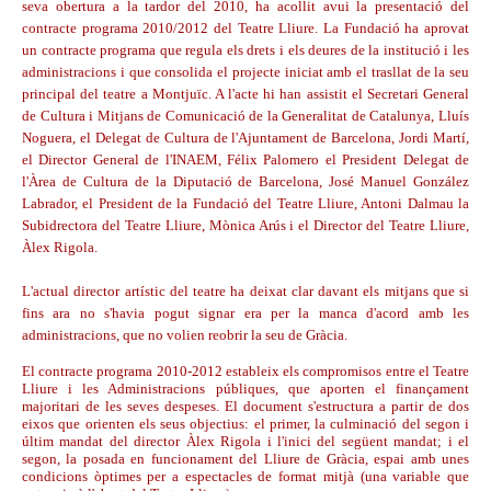
seva obertura a la tardor del 2010, ha acollit avui la presentació del
contracte programa 2010/2012 del Teatre Lliure. La Fundació ha aprovat
un contracte programa que regula els drets i els deures de la institució i les
administracions i que consolida el projecte iniciat amb el trasllat de la seu
principal del teatre a Montjuïc. A l'acte hi han assistit el Secretari General
de Cultura i Mitjans de Comunicació de la Generalitat de Catalunya, Lluís
Noguera, el Delegat de Cultura de l'Ajuntament de Barcelona, Jordi Martí,
el Director General de l'INAEM, Félix Palomero el President Delegat de
l'Àrea de Cultura de la Diputació de Barcelona, José Manuel González
Labrador, el President de la Fundació del Teatre Lliure, Antoni Dalmau la
Subidrectora del Teatre Lliure, Mònica Arús i el Director del Teatre Lliure,
Àlex Rigola.
L'actual director artístic del teatre ha deixat clar davant els mitjans que si
fins ara no s'havia pogut signar era per la manca d'acord amb les
administracions, que no volien reobrir la seu de Gràcia.
El contracte programa 2010-2012 estableix els compromisos entre el Teatre
Lliure i les Administracions públiques, que aporten el finançament
majoritari de les seves despeses. El document s'estructura a partir de dos
eixos que orienten els seus objectius: el primer, la culminació del segon i
últim mandat del director Àlex Rigola i l'inici del següent mandat; i el
segon, la posada en funcionament del Lliure de Gràcia, espai amb unes
condicions òptimes per a espectacles de format mitjà (una variable que