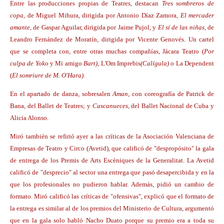
Entre las producciones propias de Teatres, destacan
Tres sombreros de
copa,
de Miguel Mihura, dirigida por Antonio Díaz Zamora,
El mercader
amante,
de Gaspar Aguilar, dirigida por Jaime Pujol, y
El sí de las niñas,
de
Leandro Fernández de Moratín, dirigida por Vicente Genovés. Un cartel
que se completa con, entre otras muchas compañías, Jácara Teatro (
Por
culpa de Yoko
y Mi amigo
Bart),
L'Om Imprebis
(Calígula)
o La Dependent
(
El somriure de M. O'Hara).
En el apartado de danza, sobresalen
Aman,
con coreografía de Patrick de
Bana, del Ballet de Teatres; y
Cascanueces,
del Ballet Nacional de Cuba y
Alicia Alonso.
Miró también se refirió ayer a las críticas de la Asociación Valenciana de
Empresas de Teatro y Circo (Avetid), que calificó de "despropósito" la gala
de entrega de los Premis de Arts Escèniques de la Generalitat. La Avetid
calificó de "desprecio" al sector una entrega que pasó desapercibida y en la
que los profesionales no pudieron hablar. Además, pidió un cambio de
formato. Miró calificó las críticas de "ofensivas", explicó que el formato de
la entrega es similar al de los premios del Ministerio de Cultura, argumentó
que en la gala solo habló Nacho Duato porque su premio era a toda su