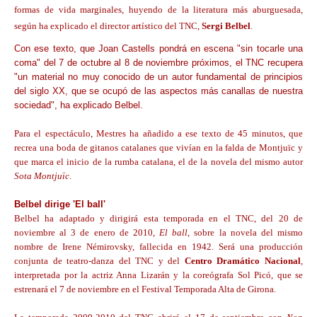
formas de vida marginales, huyendo de la literatura más aburguesada,
según ha explicado el director artístico del TNC,
Sergi Belbel
.
Con ese texto, que Joan Castells pondrá en escena "sin tocarle una
coma" del 7 de octubre al 8 de noviembre próximos, el TNC recupera
"un material no muy conocido de un autor fundamental de principios
del siglo XX, que se ocupó de las aspectos más canallas de nuestra
sociedad", ha explicado Belbel.
Para el espectáculo, Mestres ha añadido a ese texto de 45 minutos, que
recrea una boda de gitanos catalanes que vivían en la falda de Montjuïc y
que marca el inicio de la rumba catalana, el de la novela del mismo autor
Sota Montjuïc
.
Belbel dirige 'El ball'
Belbel ha adaptado y dirigirá esta temporada en el TNC, del 20 de
noviembre al 3 de enero de 2010,
El ball
, sobre la novela del mismo
nombre de Irene Némirovsky, fallecida en 1942. Será una producción
conjunta de teatro-danza del TNC y del
Centro Dramático Nacional
,
interpretada por la actriz Anna Lizarán y la coreógrafa Sol Picó, que se
estrenará el 7 de noviembre en el Festival Temporada Alta de Girona.