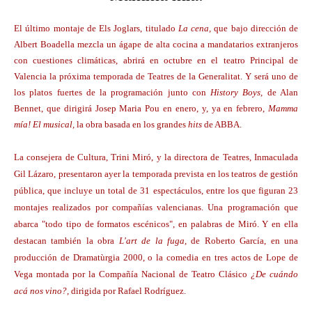
El último montaje de Els Joglars, titulado
La cena,
que bajo dirección de
Albert Boadella mezcla un ágape de alta cocina a mandatarios extranjeros
con cuestiones climáticas, abrirá en octubre en el teatro Principal de
Valencia la próxima temporada de Teatres de la Generalitat. Y será uno de
los platos fuertes de la programación junto con
History Boys,
de Alan
Bennet, que dirigirá Josep Maria Pou en enero, y, ya en febrero,
Mamma
mía! El musical,
la obra basada en los grandes
hits
de ABBA.
La consejera de Cultura, Trini Miró, y la directora de Teatres, Inmaculada
Gil Lázaro, presentaron ayer la temporada prevista en los teatros de gestión
pública, que incluye un total de 31 espectáculos, entre los que figuran 23
montajes realizados por compañías valencianas. Una programación que
abarca "todo tipo de formatos escénicos", en palabras de Miró. Y en ella
destacan también la obra
L'art de la fuga,
de Roberto García, en una
producción de Dramatùrgia 2000, o la comedia en tres actos de Lope de
Vega montada por la Compañía Nacional de Teatro Clásico
¿De cuándo
acá nos vino?,
dirigida por Rafael Rodríguez.