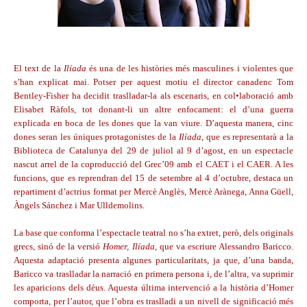
El text de la
Ilíada
és una de les històries més masculines i violentes que
s’han explicat mai. Potser per aquest motiu el director canadenc Tom
Bentley-Fisher ha decidit traslladar-la als escenaris, en col•laboració amb
Elisabet Ràfols, tot donant-li un altre enfocament: el d’una guerra
explicada en boca de les dones que la van viure. D’aquesta manera, cinc
dones seran les úniques protagonistes de la
Ilíada
, que es representarà a la
Biblioteca de Catalunya del 29 de juliol al 9 d’agost, en un espectacle
nascut arrel de la coproducció del Grec’09 amb el CAET i el CAER. A les
funcions, que es reprendran del 15 de setembre al 4 d’octubre, destaca un
repartiment d’actrius format per Mercè Anglès, Mercè Arànega, Anna Güell,
Àngels Sánchez i Mar Ulldemolins.
La base que conforma l’espectacle teatral no s’ha extret, però, dels originals
grecs, sinó de la versió
Homer, Ilíada
, que va escriure Alessandro Baricco.
Aquesta adaptació presenta algunes particularitats, ja que, d’una banda,
Baricco va traslladar la narració en primera persona i, de l’altra, va suprimir
les aparicions dels déus. Aquesta última intervenció a la història d’Homer
comporta, per l’autor, que l’obra es traslladi a un nivell de significació més