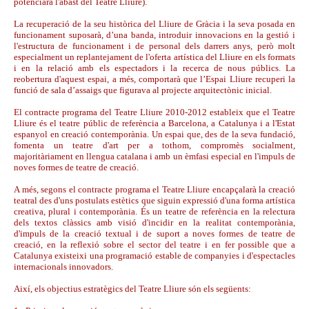
potenciarà l'abast del Teatre Lliure).
La recuperació de la seu històrica del Lliure de Gràcia i la seva posada en
funcionament suposarà, d’una banda, introduir innovacions en la gestió i
l'estructura de funcionament i de personal dels darrers anys, però molt
especialment un replantejament de l'oferta artística del Lliure en els formats
i en la relació amb els espectadors i la recerca de nous públics. La
reobertura d'aquest espai, a més, comportarà que l’Espai Lliure recuperi la
funció de sala d’assaigs que figurava al projecte arquitectònic inicial.
El contracte programa del Teatre Lliure 2010-2012 estableix que el Teatre
Lliure és el teatre públic de referència a Barcelona, a Catalunya i a l'Estat
espanyol en creació contemporània. Un espai que, des de la seva fundació,
fomenta un teatre d'art per a tothom, compromès socialment,
majoritàriament en llengua catalana i amb un èmfasi especial en l'impuls de
noves formes de teatre de creació.
A més, segons el contracte programa el Teatre Lliure encapçalarà la creació
teatral des d'uns postulats estètics que siguin expressió d'una forma artística
creativa, plural i contemporània. És un teatre de referència en la relectura
dels textos clàssics amb visió d'incidir en la realitat contemporània,
d'impuls de la creació textual i de suport a noves formes de teatre de
creació, en la reflexió sobre el sector del teatre i en fer possible que a
Catalunya existeixi una programació estable de companyies i d'espectacles
internacionals innovadors.
Així, els objectius estratègics del Teatre Lliure són els següents: