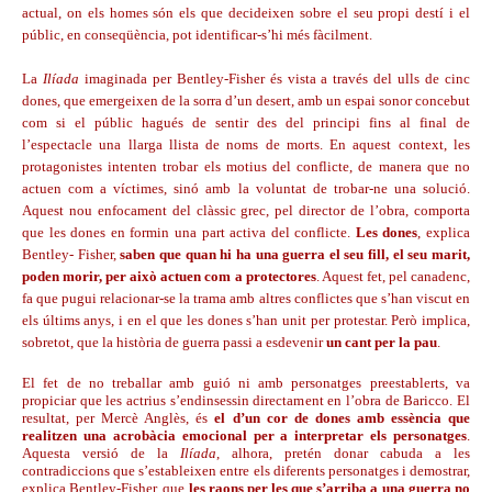
actual, on els homes són els que decideixen sobre el seu propi destí i el
públic, en conseqüència, pot identificar-s’hi més fàcilment.
La
Ilíada
imaginada per Bentley-Fisher és vista a través del ulls de cinc
dones, que emergeixen de la sorra d’un desert, amb un espai sonor concebut
com si el públic hagués de sentir des del principi fins al final de
l’espectacle una llarga llista de noms de morts. En aquest context, les
protagonistes intenten trobar els motius del conflicte, de manera que no
actuen com a víctimes, sinó amb la voluntat de trobar-ne una solució.
Aquest nou enfocament del clàssic grec, pel director de l’obra, comporta
que les dones en formin una part activa del conflicte.
Les dones
, explica
Bentley- Fisher,
saben que quan hi ha una guerra el seu fill, el seu marit,
poden morir, per això actuen com a protectores
. Aquest fet, pel canadenc,
fa que pugui relacionar-se la trama amb altres conflictes que s’han viscut en
els últims anys, i en el que les dones s’han unit per protestar. Però implica,
sobretot, que la història de guerra passi a esdevenir
un cant per la pau
.
El fet de no treballar amb guió ni amb personatges preestablerts, va
propiciar que les actrius s’endinsessin directament en l’obra de Baricco. El
resultat, per Mercè Anglès, és
el d’un cor de dones amb essència que
realitzen una acrobàcia emocional per a interpretar els personatges
.
Aquesta versió de la
Ilíada
, alhora, pretén donar cabuda a les
contradiccions que s’estableixen entre els diferents personatges i demostrar,
explica Bentley-Fisher, que
les raons per les que s’arriba a una guerra no