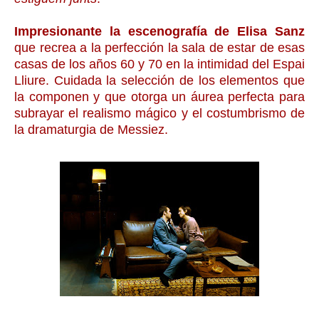
Impresionante la escenografía de Elisa Sanz
que recrea a la perfección la sala de estar de esas
casas de los años 60 y 70 en la intimidad del Espai
Lliure. Cuidada la selección de los elementos que
la componen y que otorga un áurea perfecta para
subrayar el realismo mágico y el costumbrismo de
la dramaturgia de Messiez.