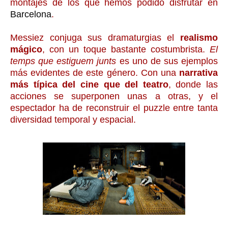
montajes de los que hemos podido disfrutar en
Barcelona
.
Messiez conjuga sus dramaturgias el
realismo
mágico
, con un toque bastante costumbrista.
El
temps que estiguem junts
es uno de sus ejemplos
más evidentes de este género. Con una
narrativa
más típica del cine que del teatro
, donde las
acciones se superponen unas a otras, y el
espectador ha de reconstruir el puzzle entre tanta
diversidad temporal y espacial.