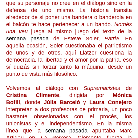
que su personaje no cree en el diálogo sino en la
defensa de uno mismo. La historia transita
alrededor de si poner una bandera o banderola en
el balcón te hace pertenecer a un bando.
Només
una veu
juega al mismo juego del texto de la
semana pasada
de Esteve Soler,
Pàtria
. En
aquella ocasión, Soler cuestionaba el patriotismo
de unos y de otros, aquí Llatzer cuestiona la
democracia, la libertad y el amor por la patria, eso
sí quizás sin forzar tanto la máquina, desde un
punto de vista más filosófico.
Volvemos al diálogo con
Supremacistes
de
Cristina Climente
, dirigida por
Mònica
Bofill
, donde
Júlia Barceló
y
Laura Conejero
interpretan a dos profesoras de primaria, un poco
bastante obsesionadas con el procés, los
unionistas y el independentismo. En la misma
línea que la
semana pasada
apuntaba Marc
Artigau en
La Peixera
, Clemente fuerza la