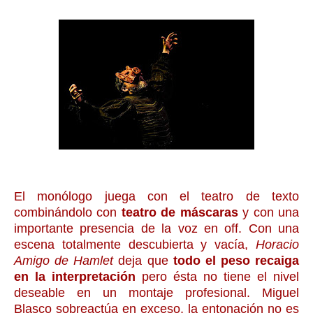
El monólogo juega con el teatro de texto
combinándolo con
teatro de máscaras
y con una
importante presencia de la voz en off. Con una
escena totalmente descubierta y vacía,
Horacio
Amigo de Hamlet
deja que
todo el peso recaiga
en la interpretación
pero ésta no tiene el nivel
deseable en un montaje profesional. Miguel
Blasco sobreactúa en exceso, la entonación no es