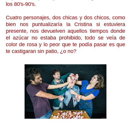
los 80's-90's.
Cuatro personajes, dos chicas y dos chicos, como
bien nos puntualizaría la Cristina si estuviera
presente, nos devuelven aquellos tiempos donde
el azúcar no estaba prohibido, todo se veía de
color de rosa y lo peor que te podía pasar es que
te castigaran sin patio, ¿o no?