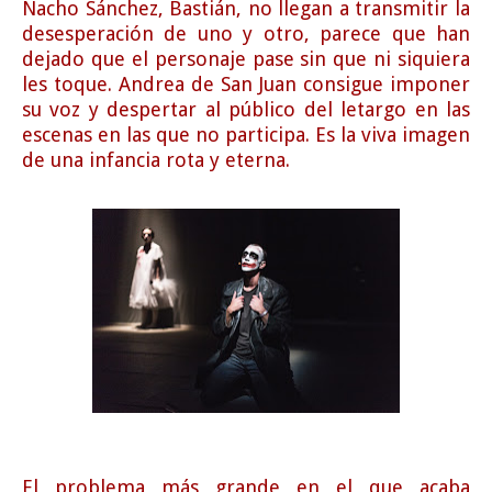
Nacho Sánchez, Bastián, no llegan a transmitir la
desesperación de uno y otro, parece que han
dejado que el personaje pase sin que ni siquiera
les toque. Andrea de San Juan consigue imponer
su voz y despertar al público del letargo en las
escenas en las que no participa. Es la viva imagen
de una infancia rota y eterna.
El problema más grande en el que acaba