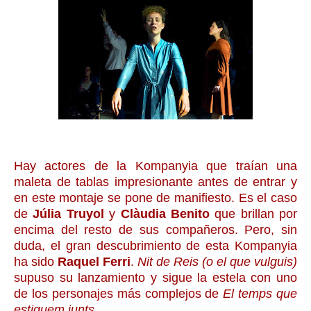
Hay actores de la Kompanyia que traían una
maleta de tablas impresionante antes de entrar y
en este montaje se pone de manifiesto. Es el caso
de
Júlia Truyol
y
Clàudia Benito
que brillan por
encima del resto de sus compañeros. Pero, sin
duda, el gran descubrimiento de esta Kompanyia
ha sido
Raquel Ferri
.
Nit de Reis (o el que vulguis)
supuso su lanzamiento y sigue la estela con uno
de los personajes más complejos de
El temps que
estiguem junts
.