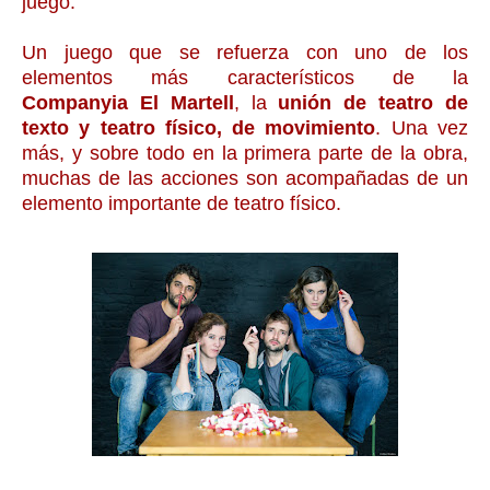
juego.
Un juego que se refuerza con uno de los
elementos más característicos de la
Companyia
El Martell
, la
unión de teatro de
texto y teatro físico, de movimiento
. Una vez
más, y sobre todo en la primera parte de la obra,
muchas de las acciones son acompañadas de un
elemento importante de teatro físico.