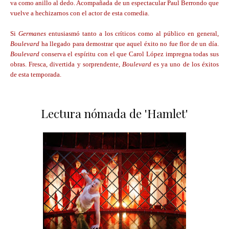
va como anillo al dedo. Acompañada de un espectacular Paul Berrondo que
vuelve a hechizarnos con el actor de esta comedia.
Si
Germanes
entusiasmó tanto a los críticos como al público en general,
Boulevard
ha llegado para demostrar que aquel éxito no fue flor de un día.
Boulevard
conserva el espíritu con el que Carol López impregna todas sus
obras. Fresca, divertida y sorprendente,
Boulevard
es ya uno de los éxitos
de esta temporada.
Lectura nómada de 'Hamlet'