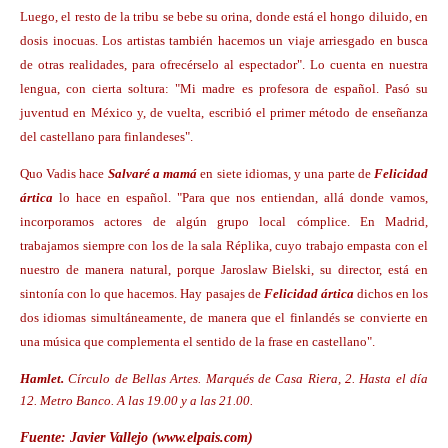
Luego, el resto de la tribu se bebe su orina, donde está el hongo diluido, en
dosis inocuas. Los artistas también hacemos un viaje arriesgado en busca
de otras realidades, para ofrecérselo al espectador". Lo cuenta en nuestra
lengua, con cierta soltura: "Mi madre es profesora de español. Pasó su
juventud en México y, de vuelta, escribió el primer método de enseñanza
del castellano para finlandeses".
Quo Vadis hace
Salvaré a mamá
en siete idiomas, y una parte de
Felicidad
ártica
lo hace en español. "Para que nos entiendan, allá donde vamos,
incorporamos actores de algún grupo local cómplice. En Madrid,
trabajamos siempre con los de la sala Réplika, cuyo trabajo empasta con el
nuestro de manera natural, porque Jaroslaw Bielski, su director, está en
sintonía con lo que hacemos. Hay pasajes de
Felicidad árti
ca
dichos en los
dos idiomas simultáneamente, de manera que el finlandés se convierte en
una música que complementa el sentido de la frase en castellano".
Hamlet.
Círculo de Bellas Artes. Marqués de Casa Riera, 2. Hasta el día
12. Metro Banco. A las 19.00 y a las 21.00.
Fuente: Javier Vallejo (www.elpais.com)