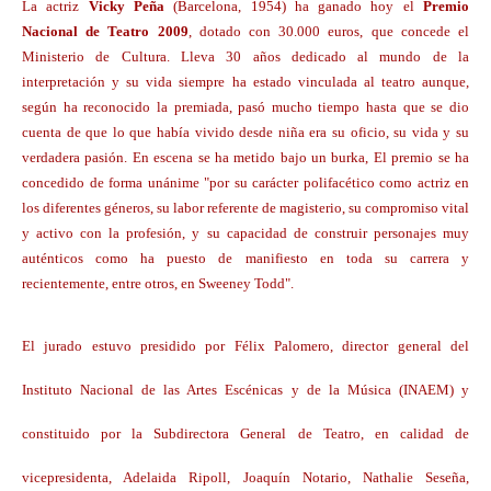
La actriz
Vicky Peña
(Barcelona, 1954) ha ganado hoy el
Premio
Nacional de Teatro 2009
, dotado con 30.000 euros, que concede el
Ministerio de Cultura. Lleva 30 años dedicado al mundo de la
interpretación y su vida siempre ha estado vinculada al teatro aunque,
según ha reconocido la premiada, pasó mucho tiempo hasta que se dio
cuenta de que lo que había vivido desde niña era su oficio, su vida y su
verdadera pasión. En escena se ha metido bajo un burka,
El premio se ha
concedido de forma unánime "por su carácter polifacético como actriz en
los diferentes géneros, su labor referente de magisterio, su compromiso vital
y activo con la profesión, y su capacidad de construir personajes muy
auténticos como ha puesto de manifiesto en toda su carrera y
recientemente, entre otros, en Sweeney Todd".
El jurado estuvo presidido por Félix Palomero, director general del
Instituto Nacional de las Artes Escénicas y de la Música (INAEM) y
constituido por la Subdirectora General de Teatro, en calidad de
vicepresidenta, Adelaida Ripoll, Joaquín Notario, Nathalie Seseña,