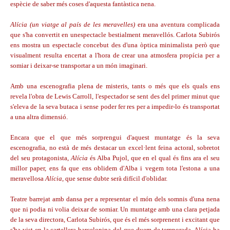
espècie de saber més coses d'aquesta fantàstica nena.
Alícia (un viatge al país de les meravelles)
era una aventura complicada
que s'ha convertit en unespectacle bestialment meravellós. Carlota Subirós
ens mostra un espectacle concebut des d'una òptica minimalista però que
visualment resulta encertat a l'hora de crear una atmosfera propícia per a
somiar i deixar-se transportar a un món imaginari.
Amb una escenografia plena de misteris, tants o més que els quals ens
revela l'obra de Lewis Carroll, l'espectador se sent des del primer minut que
s'eleva de la seva butaca i sense poder fer res per a impedir-lo és transportat
a una altra dimensió.
Encara que el que més sorprengui d'aquest muntatge és la seva
escenografia, no està de més destacar un excel·lent feina actoral, sobretot
del seu protagonista,
Alícia
és Alba Pujol, que en el qual és fins ara el seu
millor paper, ens fa que ens oblidem d'Alba i vegem tota l'estona a una
meravellosa
Alícia
, que sense dubte serà difícil d'oblidar.
Teatre barrejat amb dansa per a representar el món dels somnis d'una nena
que ni podia ni volia deixar de somiar. Un muntatge amb una clara petjada
de la seva directora, Carlota Subirós, que és el més sorprenent i excitant que
s'ha vist en la cartellera barcelonina del que duem de temporada. Alícia ha