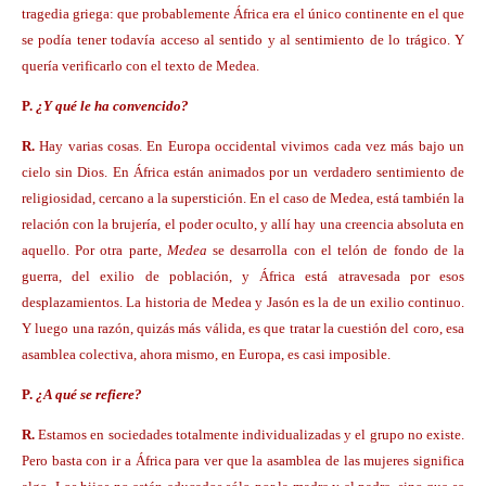
tragedia griega: que probablemente África era el único continente en el que
se podía tener todavía acceso al sentido y al sentimiento de lo trágico. Y
quería verificarlo con el texto de Medea.
P.
¿Y qué le ha convencido?
R.
Hay varias cosas. En Europa occidental vivimos cada vez más bajo un
cielo sin Dios. En África están animados por un verdadero sentimiento de
religiosidad, cercano a la superstición. En el caso de Medea, está también la
relación con la brujería, el poder oculto, y allí hay una creencia absoluta en
aquello. Por otra parte,
Medea
se desarrolla con el telón de fondo de la
guerra, del exilio de población, y África está atravesada por esos
desplazamientos. La historia de Medea y Jasón es la de un exilio continuo.
Y luego una razón, quizás más válida, es que tratar la cuestión del coro, esa
asamblea colectiva, ahora mismo, en Europa, es casi imposible.
P.
¿A qué se refiere?
R.
Estamos en sociedades totalmente individualizadas y el grupo no existe.
Pero basta con ir a África para ver que la asamblea de las mujeres significa