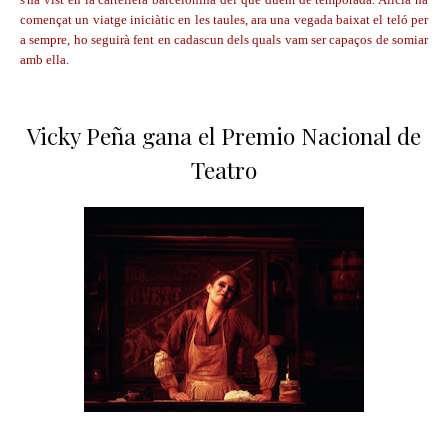
començat un viatge iniciàtic en les taules, ara una vegada baixat el teló per
a sempre, ho seguirà fent en cadascun dels quals vam ser capaços de somiar
amb ella.
Vicky Peña gana el Premio Nacional de
Teatro