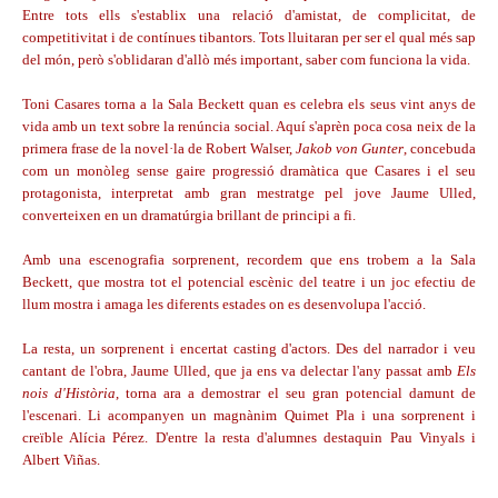
Entre tots ells s'establix una relació d'amistat, de complicitat, de
competitivitat i de contínues tibantors. Tots lluitaran per ser el qual més sap
del món, però s'oblidaran d'allò més important, saber com funciona la vida.
Toni Casares torna a la Sala Beckett quan es celebra els seus vint anys de
vida amb un text sobre la renúncia social. Aquí s'aprèn poca cosa neix de la
primera frase de la novel·la de Robert Walser,
Jakob von Gunter
, concebuda
com un monòleg sense gaire progressió dramàtica que Casares i el seu
protagonista, interpretat amb gran mestratge pel jove Jaume Ulled,
converteixen en un dramatúrgia brillant de principi a fi.
Amb una escenografia sorprenent, recordem que ens trobem a la Sala
Beckett, que mostra tot el potencial escènic del teatre i un joc efectiu de
llum mostra i amaga les diferents estades on es desenvolupa l'acció.
La resta, un sorprenent i encertat casting d'actors. Des del narrador i veu
cantant de l'obra, Jaume Ulled, que ja ens va delectar l'any passat amb
Els
nois d'Història
, torna ara a demostrar el seu gran potencial damunt de
l'escenari. Li acompanyen un magnànim Quimet Pla i una sorprenent i
creïble Alícia Pérez. D'entre la resta d'alumnes destaquin Pau Vinyals i
Albert Viñas.