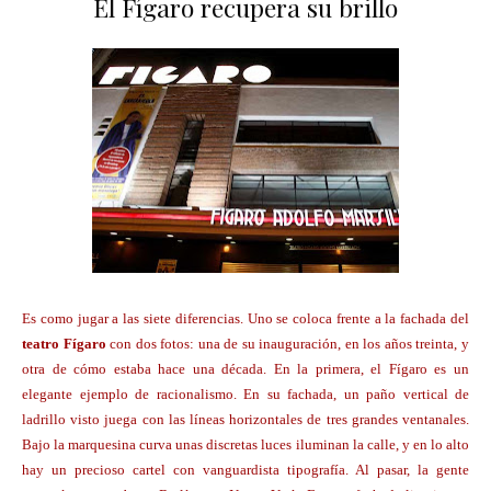
El Fígaro recupera su brillo
Es como jugar a las siete diferencias. Uno se coloca frente a la fachada del
teatro Fígaro
con dos fotos: una de su inauguración, en los años treinta, y
otra de cómo estaba hace una década. En la primera, el Fígaro es un
elegante ejemplo de racionalismo. En su fachada, un paño vertical de
ladrillo visto juega con las líneas horizontales de tres grandes ventanales.
Bajo la marquesina curva unas discretas luces iluminan la calle, y en lo alto
hay un precioso cartel con vanguardista tipografía. Al pasar, la gente