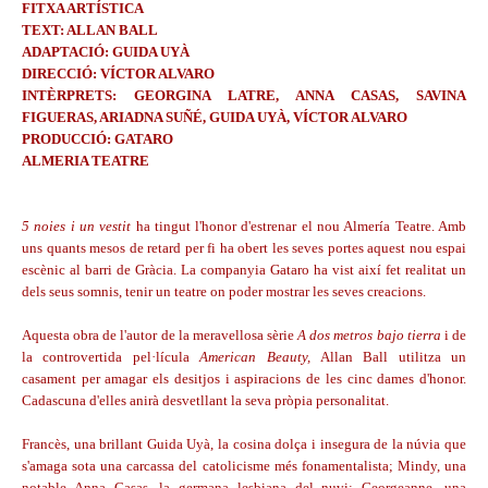
FITXA ARTÍSTICA
TEXT: ALLAN BALL
ADAPTACIÓ: GUIDA UYÀ
DIRECCIÓ: VÍCTOR ALVARO
INTÈRPRETS: GEORGINA LATRE, ANNA CASAS, SAVINA
FIGUERAS, ARIADNA SUÑÉ, GUIDA UYÀ, VÍCTOR ALVARO
PRODUCCIÓ: GATARO
ALMERIA TEATRE
5 noies i un vestit
ha tingut l'honor d'estrenar el nou Almería Teatre. Amb
uns quants mesos de retard per fi ha obert les seves portes aquest nou espai
escènic al barri de Gràcia. La companyia Gataro ha vist així fet realitat un
dels seus somnis, tenir un teatre on poder mostrar les seves creacions.
Aquesta obra de l'autor de la meravellosa sèrie
A dos metros bajo tierra
i de
la controvertida pel·lícula
American Beauty,
Allan Ball utilitza un
casament per amagar els desitjos i aspiracions de les cinc dames d'honor.
Cadascuna d'elles anirà desvetllant la seva pròpia personalitat.
Francès, una brillant Guida Uyà, la cosina dolça i insegura de la núvia que
s'amaga sota una carcassa del catolicisme més fonamentalista; Mindy, una
notable Anna Casas, la germana lesbiana del nuvi; Georgeanne, una