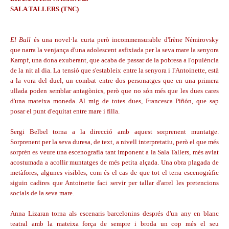
SALA TALLERS (TNC)
El Ball
és una novel·la curta però incommensurable d'Irène Némirovsky
que narra la venjança d'una adolescent asfixiada per la seva mare la senyora
Kampf, una dona exuberant, que acaba de passar de la pobresa a l'opulència
de la nit al dia. La tensió que s'estableix entre la senyora i l'Antoinette, està
a la vora del duel, un combat entre dos personatges que en una primera
ullada poden semblar antagònics, però que no són més que les dues cares
d'una mateixa moneda. Al mig de totes dues, Francesca Piñón, que sap
posar el punt d'equitat entre mare i filla.
Sergi Belbel torna a la direcció amb aquest sorprenent muntatge.
Sorprenent per la seva duresa, de text, a nivell interpretatiu, però el que més
sorprèn es veure una escenografia tant imponent a la Sala Tallers, més aviat
acostumada a acollir muntatges de més petita alçada. Una obra plagada de
metàfores, algunes visibles, com és el cas de que tot el terra escenogràfic
siguin cadires que Antoinette faci servir per tallar d'arrel les pretencions
socials de la seva mare.
Anna Lizaran torna als escenaris barcelonins després d'un any en blanc
teatral amb la mateixa força de sempre i broda un cop més el seu