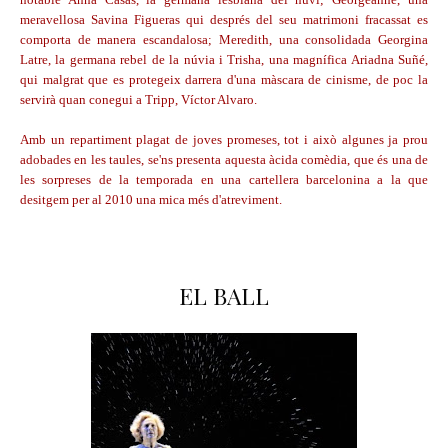
meravellosa Savina Figueras qui després del seu matrimoni fracassat es
comporta de manera escandalosa; Meredith, una consolidada Georgina
Latre, la germana rebel de la núvia i Trisha, una magnífica Ariadna Suñé,
qui malgrat que es protegeix darrera d'una màscara de cinisme, de poc la
servirà quan conegui a Tripp, Víctor Alvaro.
Amb un repartiment plagat de joves promeses, tot i això algunes ja prou
adobades en les taules, se'ns presenta aquesta àcida comèdia, que és una de
les sorpreses de la temporada en una cartellera barcelonina a la que
desitgem per al 2010 una mica més d'atreviment.
EL BALL