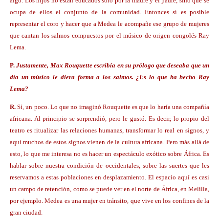
algo. Los hijos no están educados sólo por la madre y el padre, sino que se
ocupa de ellos el conjunto de la comunidad. Entonces sí es posible
representar el coro y hacer que a Medea le acompañe ese grupo de mujeres
que cantan los salmos compuestos por el músico de origen congolés Ray
Lema.
P.
Justamente, Max Rouquette escribía en su prólogo que deseaba que un
día un músico le diera forma a los salmos. ¿Es lo que ha hecho Ray
Lema?
R.
Sí, un poco. Lo que no imaginó Rouquette es que lo haría una compañía
africana. Al principio se sorprendió, pero le gustó. Es decir, lo propio del
teatro es ritualizar las relaciones humanas, transformar lo real en signos, y
aquí muchos de estos signos vienen de la cultura africana. Pero más allá de
esto, lo que me interesa no es hacer un espectáculo exótico sobre África. Es
hablar sobre nuestra condición de occidentales, sobre las suertes que les
reservamos a estas poblaciones en desplazamiento. El espacio aquí es casi
un campo de retención, como se puede ver en el norte de África, en Melilla,
por ejemplo. Medea es una mujer en tránsito, que vive en los confines de la
gran ciudad.