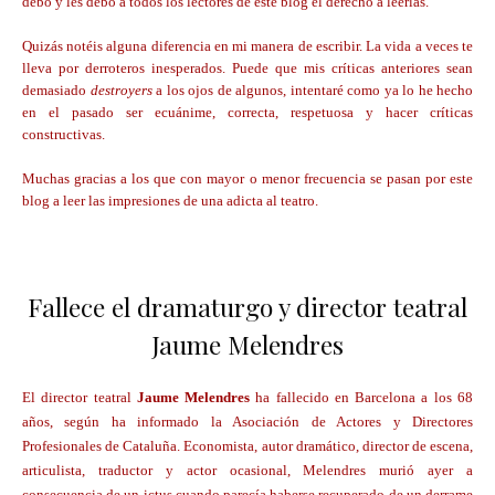
debo y les debo a todos los lectores de este blog el derecho a leerlas.
Quizás notéis alguna diferencia en mi manera de escribir. La vida a veces te
lleva por derroteros inesperados. Puede que mis críticas anteriores sean
demasiado
destroyers
a los ojos de algunos, intentaré como ya lo he hecho
en el pasado ser ecuánime, correcta, respetuosa y hacer críticas
constructivas.
Muchas gracias a los que con mayor o menor frecuencia se pasan por este
blog a leer las impresiones de una adicta al teatro.
Fallece el dramaturgo y director teatral
Jaume Melendres
El director teatral
Jaume Melendres
ha fallecido en Barcelona a los 68
años, según ha informado la Asociación de Actores y Directores
Profesionales de Cataluña. Economista, autor dramático, director de escena,
articulista, traductor y actor ocasional, Melendres murió ayer a
consecuencia de un ictus cuando parecía haberse recuperado de un derrame