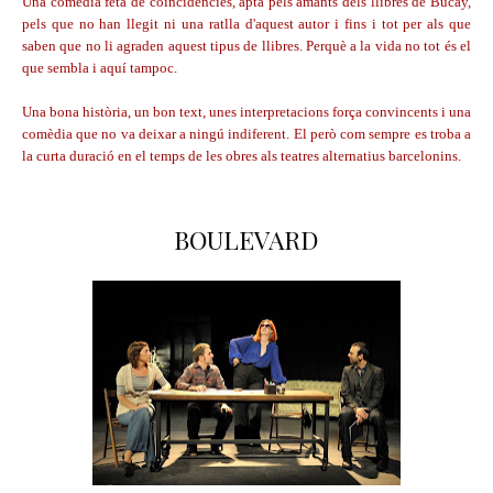
Una comèdia feta de coincidències, apta pels amants dels llibres de Bucay,
pels que no han llegit ni una ratlla d'aquest autor i fins i tot per als que
saben que no li agraden aquest tipus de llibres. Perquè a la vida no tot és el
que sembla i aquí tampoc.
Una bona història, un bon text, unes interpretacions força convincents i una
comèdia que no va deixar a ningú indiferent. El però com sempre es troba a
la curta duració en el temps de les obres als teatres alternatius barcelonins.
BOULEVARD