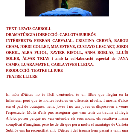
TEXT: LEWIS CARROLL
DRAMATÚRGIA i DIRECCIÓ: CARLOTA SUBIRÓS
INTÈRPRETS: FERRAN CARVAJAL, CRISTINA CERVIÀ, BABOU
CHAM, JORDI COLLET, MIA ESTEVE, GUSTAVO LESGART, JORDI
ORIOL, ALBA PUJOL, XAVIER RIPOLL, ANNA ROBLAS, LLUÍS
SOLER, ÀLVAR TRIAY i amb la col·laboració especial de JANA
CAMPS, LUARA MATEU, CARLA VIVES LLEIXA.
PRODUCCIÓ: TEATRE LLIURE
TEATRE LLIURE
El món d'
Alícia
no és fàcil d'entendre, és un llibre que llegim en la
infantesa, però que té moltes lectures en diferents nivells. I mostra d'això
era el pati de butaques, nens, joves i no tan joves es disposaven a veure
l'espectacle. Molts d'ells puc assegurar que vam tenir un trauma al llegir
Alícia
, potser perquè no van entendre els seus mons, els resultava massa
complicat d'imaginar, però he de dir que per a molts el muntatge de Carlota
Subirós ens ha reconciliat amb l'
Alícia
i del trauma hem passat a tenir una