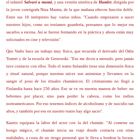
el infantil
Salvaré a mamá
,
y una versión sintética de
Hamlet
,
dirigida por
la joven coreógrafa Nina Mamia, de la que mañana ofrecen función doble.
Entre sus 16 intérpretes hay varios niños. "Cuando empezaron a nacer
nuestros hijos, como no teníamos guardería, pensamos que lo mejor era
sacarlos a escena. Así se fueron formando en la práctica y ahora están muy
solicitados en cine y televisión".
Quo Vadis hace un trabajo muy físico, que recuerda el derivado del Odin
Teatret y de la escuela de Grotowski. "Eso me dicen a menudo, pero jamás
tuve contacto con ellos. Todo el teatro finlandés tiene una dimensión física
y ritual natural, porque nuestras raíces son animistas y llevamos en la
sangre el poso de los rituales chamánicos. El cristianismo no llegó a
Finlandia hasta hace 250 años. Eso se ve en nuestra manera de beber: no
bebemos por placer, sino para perder la cabeza, como los indios
norteamericanos. Por eso tenemos índices de alcoholismo y de suicidio tan
altos, y también por eso en nuestro teatro hay algo sacro".
Kautto equipara la labor del actor con la del chamán: "Al comerse un
hongo mágico, el chamán inicia un viaje donde contacta con otras
realidades, a costa de un riesgo personal que le lleva a bordear la locura.