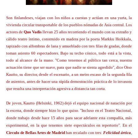
Son finlandeses, viajan con los niños a cuestas y actúan en una yurta, la
vivienda circular transportable de los pueblos nómadas de Asia central. Los
actores de
Quo Vadis
llevan 25 años recorriendo el mundo con su extraño y
cálido teatro íntimo, construido en madera por la poeta Markku Hoikkala,
tapizado con alfombras de lana y amueblado con tres filas de gradas, donde
toman asiento 60 espectadores. Bajo su techo cónico, todo está a la vista,
todo al alcance de la mano. "Como tenemos al público tan cerca, nuestra
actuación tiene que ser suave, para que nadie se sienta agredido", dice Otso
Kautto, su director, desde el escenario, a un metro escaso de la segunda fila
de asientos, antes de hacer una rápida demostración práctica de lo invasora
que resulta una interpretación agresiva a distancia tan corta.
De joven, Kautto (Helsinki, 1962) dejó el equipo nacional de natación por
la escena, donde siempre hizo lo que quiso. "Incluso en el Teatro Nacional,
donde trabajo desde hace 15 años para sacar adelante esta compañía, más
experimental, en la que tenemos siete espectáculos en repertorio". En el
Círculo de Bellas Artes de Madrid
han recalado con tres:
Felicidad ártica
,