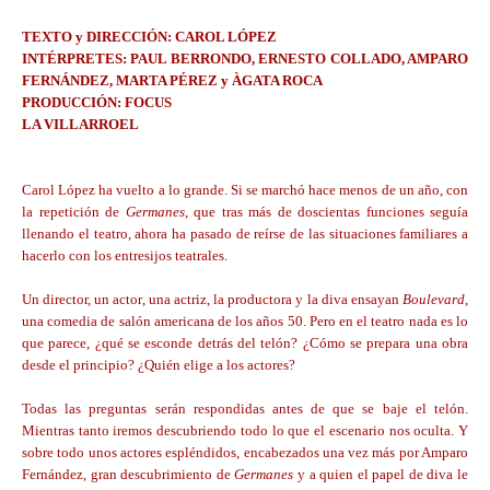
TEXTO y DIRECCIÓN: CAROL LÓPEZ
INTÉRPRETES: PAUL BERRONDO, ERNESTO COLLADO, AMPARO
FERNÁNDEZ, MARTA PÉREZ y ÀGATA ROCA
PRODUCCIÓN: FOCUS
LA VILLARROEL
Carol López ha vuelto a lo grande. Si se marchó hace menos de un año, con
la repetición de
Germanes
, que tras más de doscientas funciones seguía
llenando el teatro, ahora ha pasado de reírse de las situaciones familiares a
hacerlo con los entresijos teatrales.
Un director, un actor, una actriz, la productora y la diva ensayan
Boulevard
,
una comedia de salón americana de los años 50. Pero en el teatro nada es lo
que parece, ¿qué se esconde detrás del telón? ¿Cómo se prepara una obra
desde el principio? ¿Quién elige a los actores?
Todas las preguntas serán respondidas antes de que se baje el telón.
Mientras tanto iremos descubriendo todo lo que el escenario nos oculta. Y
sobre todo unos actores espléndidos, encabezados una vez más por Amparo
Fernández, gran descubrimiento de
Germanes
y a quien el papel de diva le