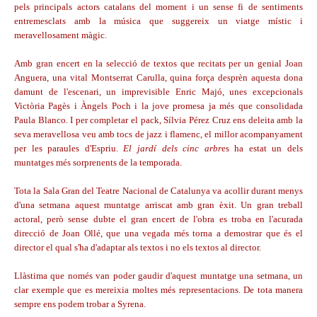
pels principals actors catalans del moment i un sense fi de sentiments
entremesclats amb la música que suggereix un viatge místic i
meravellosament màgic.
Amb gran encert en la selecció de textos que recitats per un genial Joan
Anguera, una vital Montserrat Carulla, quina força desprèn aquesta dona
damunt de l'escenari, un imprevisible Enric Majó, unes excepcionals
Victòria Pagès i Àngels Poch i la jove promesa ja més que consolidada
Paula Blanco. I per completar el pack, Sílvia Pérez Cruz ens deleita amb la
seva meravellosa veu amb tocs de jazz i flamenc, el millor acompanyament
per les paraules d'Espriu.
El jardí dels cinc arbr
es ha estat un dels
muntatges més sorprenents de la temporada.
Tota la Sala Gran del Teatre Nacional de Catalunya va acollir durant menys
d'una setmana aquest muntatge arriscat amb gran èxit. Un gran treball
actoral, però sense dubte el gran encert de l'obra es troba en l'acurada
direcció de Joan Ollé, que una vegada més torna a demostrar que és el
director el qual s'ha d'adaptar als textos i no els textos al director.
Llàstima que només van poder gaudir d'aquest muntatge una setmana, un
clar exemple que es mereixia moltes més representacions. De tota manera
sempre ens podem trobar a Syrena.