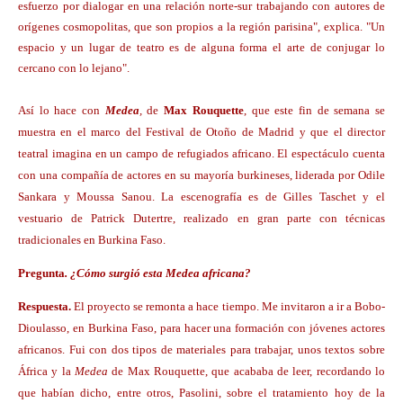
esfuerzo por dialogar en una relación norte-sur trabajando con autores de
orígenes cosmopolitas, que son propios a la región parisina", explica. "Un
espacio y un lugar de teatro es de alguna forma el arte de conjugar lo
cercano con lo lejano".
Así lo hace con
Medea
,
de
Max Rouquette
, que este fin de semana se
muestra en el marco del Festival de Otoño de Madrid y que el director
teatral imagina en un campo de refugiados africano. El espectáculo cuenta
con una compañía de actores en su mayoría burkineses, liderada por Odile
Sankara y Moussa Sanou. La escenografía es de Gilles Taschet y el
vestuario de Patrick Dutertre, realizado en gran parte con técnicas
tradicionales en Burkina Faso.
Pregunta
.
¿Cómo surgió esta Medea africana?
Respuesta.
El proyecto se remonta a hace tiempo. Me invitaron a ir a Bobo-
Dioulasso, en Burkina Faso, para hacer una formación con jóvenes actores
africanos. Fui con dos tipos de materiales para trabajar, unos textos sobre
África y la
Medea
de Max Rouquette, que acababa de leer, recordando lo
que habían dicho, entre otros, Pasolini, sobre el tratamiento hoy de la