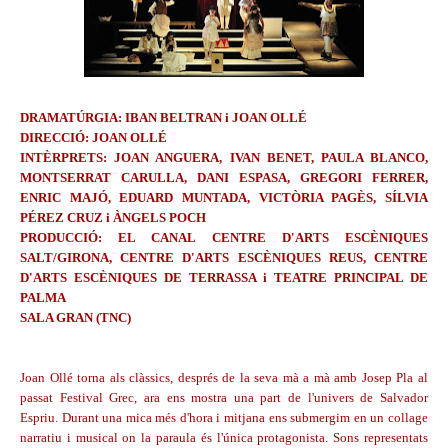
DRAMATÚRGIA: IBAN BELTRAN i JOAN OLLÉ
DIRECCIÓ: JOAN OLLÉ
INTÈRPRETS: JOAN ANGUERA, IVAN BENET, PAULA BLANCO,
MONTSERRAT CARULLA, DANI ESPASA, GREGORI FERRER,
ENRIC MAJÓ, EDUARD MUNTADA, VICTÒRIA PAGÈS, SÍLVIA
PÉREZ CRUZ i ÀNGELS POCH
PRODUCCIÓ: EL CANAL CENTRE D'ARTS ESCÈNIQUES
SALT/GIRONA, CENTRE D'ARTS ESCÈNIQUES REUS, CENTRE
D'ARTS ESCÈNIQUES DE TERRASSA i TEATRE PRINCIPAL DE
PALMA
SALA GRAN (TNC)
Joan Ollé torna als clàssics, després de la seva mà a mà amb Josep Pla al
passat Festival Grec, ara ens mostra una part de l'univers de Salvador
Espriu. Durant una mica més d'hora i mitjana ens submergim en un collage
narratiu i musical on la paraula és l'única protagonista. Sons representats