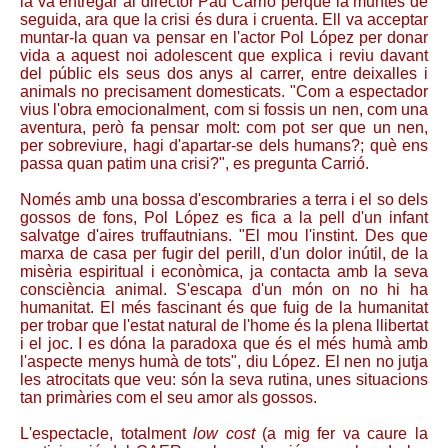
la va entregar al director Pau Carrió perquè la muntés de
seguida, ara que la crisi és dura i cruenta. Ell va acceptar
muntar-la quan va pensar en l'actor Pol López per donar
vida a aquest noi adolescent que explica i reviu davant
del públic els seus dos anys al carrer, entre deixalles i
animals no precisament domesticats. "Com a espectador
vius l'obra emocionalment, com si fossis un nen, com una
aventura, però fa pensar molt: com pot ser que un nen,
per sobreviure, hagi d'apartar-se dels humans?; què ens
passa quan patim una crisi?", es pregunta Carrió.
Només amb una bossa d'escombraries a terra i el so dels
gossos de fons, Pol López es fica a la pell d'un infant
salvatge d'aires truffautnians. "El mou l'instint. Des que
marxa de casa per fugir del perill, d'un dolor inútil, de la
misèria espiritual i econòmica, ja contacta amb la seva
consciència animal. S'escapa d'un món on no hi ha
humanitat. El més fascinant és que fuig de la humanitat
per trobar que l'estat natural de l'home és la plena llibertat
i el joc. I es dóna la paradoxa que és el més humà amb
l'aspecte menys humà de tots", diu López. El nen no jutja
les atrocitats que veu: són la seva rutina, unes situacions
tan primàries com el seu amor als gossos.
L'espectacle, totalment
low cost
(a mig fer va caure la