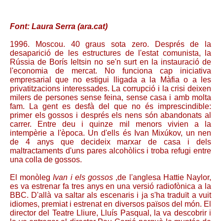
Font: Laura Serra (ara.cat)
1996. Moscou. 40 graus sota zero. Després de la
desaparició de les estructures de l'estat comunista, la
Rússia de Borís Ieltsin no se'n surt en la instauració de
l'economia de mercat. No funciona cap iniciativa
empresarial que no estigui lligada a la Màfia o a les
privatitzacions interessades. La corrupció i la crisi deixen
milers de persones sense feina, sense casa i amb molta
fam. La gent es desfà del que no és imprescindible:
primer els gossos i després els nens són abandonats al
carrer. Entre deu i quinze mil menors vivien a la
intempèrie a l'època. Un d'ells és Ivan Mixúkov, un nen
de 4 anys que decideix marxar de casa i dels
maltractaments d'uns pares alcohòlics i troba refugi entre
una colla de gossos.
El monòleg
Ivan i els gossos
,de l'anglesa Hattie Naylor,
es va estrenar fa tres anys en una versió radiofònica a la
BBC. D'allà va saltar als escenaris i ja s'ha traduït a vuit
idiomes, premiat i estrenat en diversos països del món. El
director del Teatre Lliure, Lluís Pasqual, la va descobrir i