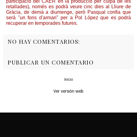
participació del CAER en la producció per culpa de les
retallades), només es podrà veure cinc dies al Lliure de
Gràcia, de demà a diumenge, però Pasqual confia que
serà "un fons d'armari" per a Pol López que es podrà
recuperar en temporades futures.
NO HAY COMENTARIOS:
PUBLICAR UN COMENTARIO
Inicio
‹
›
Ver versión web