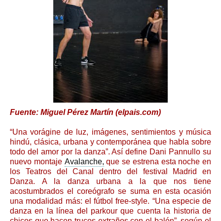
Fuente: Miguel Pérez Martín (elpais.com)
“Una vorágine de luz, imágenes, sentimientos y música
hindú, clásica, urbana y contemporánea que habla sobre
todo del amor por la danza”. Así define Dani Pannullo su
nuevo montaje
Avalanche,
que se estrena esta noche en
los Teatros del Canal dentro del festival Madrid en
Danza. A la danza urbana a la que nos tiene
acostumbrados el coreógrafo se suma en esta ocasión
una modalidad más: el fútbol free-style. “Una especie de
danza en la línea del parkour que cuenta la historia de
chicos que hacen trucos extraños con el balón”, según el