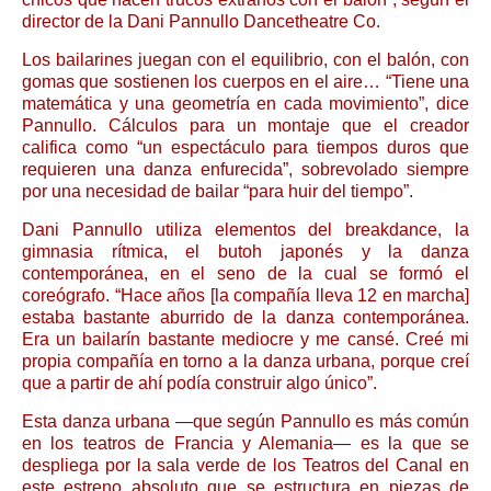
director de la Dani Pannullo Dancetheatre Co.
Los bailarines juegan con el equilibrio, con el balón, con
gomas que sostienen los cuerpos en el aire… “Tiene una
matemática y una geometría en cada movimiento”, dice
Pannullo. Cálculos para un montaje que el creador
califica como “un espectáculo para tiempos duros que
requieren una danza enfurecida”, sobrevolado siempre
por una necesidad de bailar “para huir del tiempo”.
Dani Pannullo utiliza elementos del breakdance, la
gimnasia rítmica, el butoh japonés y la danza
contemporánea, en el seno de la cual se formó el
coreógrafo. “Hace años [la compañía lleva 12 en marcha]
estaba bastante aburrido de la danza contemporánea.
Era un bailarín bastante mediocre y me cansé. Creé mi
propia compañía en torno a la danza urbana, porque creí
que a partir de ahí podía construir algo único”.
Esta danza urbana —que según Pannullo es más común
en los teatros de Francia y Alemania— es la que se
despliega por la sala verde de los Teatros del Canal en
este estreno absoluto que se estructura en piezas de