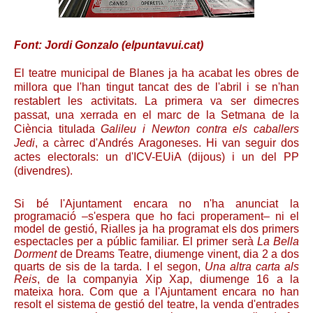
Font: Jordi Gonzalo (elpuntavui.cat)
El teatre municipal de Blanes ja ha acabat les obres de
millora que l'han tingut tancat des de l'abril i se n'han
restablert les activitats. La primera va ser dimecres
passat, una xerrada en el marc de la Setmana de la
Ciència titulada
Galileu i Newton contra els caballers
Jedi
, a càrrec d'Andrés Aragoneses. Hi van seguir dos
actes electorals: un d'ICV-EUiA (dijous) i un del PP
(divendres).
Si bé l'Ajuntament encara no n'ha anunciat la
programació –s'espera que ho faci properament– ni el
model de gestió, Rialles ja ha programat els dos primers
espectacles per a públic familiar. El primer serà
La Bella
Dorment
de Dreams Teatre, diumenge vinent, dia 2 a dos
quarts de sis de la tarda. I el segon,
Una altra carta als
Reis
, de la companyia Xip Xap, diumenge 16 a la
mateixa hora. Com que a l'Ajuntament encara no han
resolt el sistema de gestió del teatre, la venda d'entrades