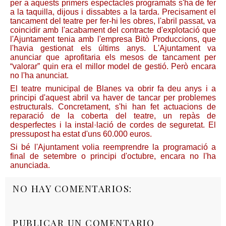
per a aquests primers espectacles programats s'ha de fer
a la taquilla, dijous i dissabtes a la tarda. Precisament el
tancament del teatre per fer-hi les obres, l'abril passat, va
coincidir amb l'acabament del contracte d'explotació que
l'Ajuntament tenia amb l'empresa Bitò Produccions, que
l'havia gestionat els últims anys. L'Ajuntament va
anunciar que aprofitaria els mesos de tancament per
“valorar” quin era el millor model de gestió. Però encara
no l'ha anunciat.
El teatre municipal de Blanes va obrir fa deu anys i a
principi d'aquest abril va haver de tancar per problemes
estructurals. Concretament, s'hi han fet actuacions de
reparació de la coberta del teatre, un repàs de
desperfectes i la instal·lació de cordes de seguretat. El
pressupost ha estat d'uns 60.000 euros.
Si bé l'Ajuntament volia reemprendre la programació a
final de setembre o principi d'octubre, encara no l'ha
anunciada.
NO HAY COMENTARIOS:
PUBLICAR UN COMENTARIO