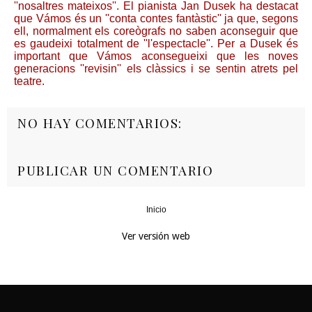
''nosaltres mateixos''. El pianista Jan Dusek ha destacat
que Vámos és un ''conta contes fantàstic'' ja que, segons
ell, normalment els coreògrafs no saben aconseguir que
es gaudeixi totalment de ''l'espectacle''. Per a Dusek és
important que Vámos aconsegueixi que les noves
generacions ''revisin'' els clàssics i se sentin atrets pel
teatre.
NO HAY COMENTARIOS:
PUBLICAR UN COMENTARIO
Inicio
‹
›
Ver versión web