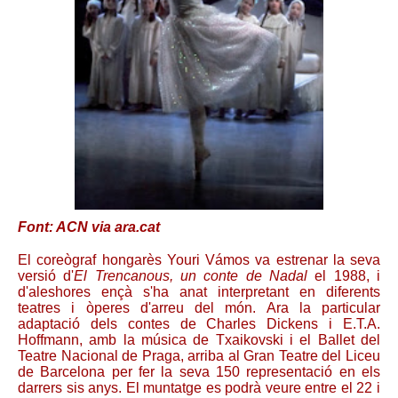
Font: ACN via ara.cat
El coreògraf hongarès Youri Vámos va estrenar la seva
versió d'
El Trencanous, un conte de Nadal
el 1988, i
d'aleshores ençà s'ha anat interpretant en diferents
teatres i òperes d'arreu del món. Ara la particular
adaptació dels contes de Charles Dickens i E.T.A.
Hoffmann, amb la música de Txaikovski i el Ballet del
Teatre Nacional de Praga, arriba al Gran Teatre del Liceu
de Barcelona per fer la seva 150 representació en els
darrers sis anys. El muntatge es podrà veure entre el 22 i