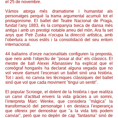
el 25 de novembre.
Vámos atorga més dramatisme i humanitat als
personatges perquè la trama argumental acumuli tot el
protagonisme. El ballet del Teatre Nacional de Praga,
fundat l'any 1883, és la companyia txeca de dansa més
antiga i amb un prestigi notable arreu del món. Ara fa set
anys que Petr Zuska n'ocupa la direcció artística, amb
l'obertura a nous estils i la consolidació del seu entorn
internacional.
44 ballarins d'onze nacionalitats configuren la proposta,
que neix amb l'objectiu de "posar al dia" els clàssics. El
mestre de ball Alexei Afanassiev ha explicat que el
coreògraf hongarès ha declarat alguna vegada que no
vol veure damunt l'escenari un ballet sinó una història.
Tot i això, no canvia les tècniques clàssiques del ballet
sinó que vol que cada moviment ''tingui un sentit''.
El popular Scrooge, el dolent de la història i que realitza
un canvi d'actitud envers la vida gràcies a un somni,
l'interpreta Marc Wenke, que considera ''màgica'' la
transformació del personatge i en destaca l'esperança
que ofereix per demostrar que ''a la vida tots podem
canviar'', però que no depèn de cap ''fantasma'' sinó de