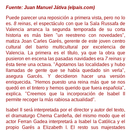
Fuente: Juan Manuel Játiva (elpais.com)
Puede parecer una reposición a primera vista, pero no lo
es.
8 reinas
, el espectáculo con que la Sala Russafa de
Valencia arranca la segunda temporada de su corta
historia es más bien "un reestreno con novedades",
matiza Joan Carles Garés, gerente de este joven centro
cultural del barrio multicultural por excelencia de
Valencia. La primera es el título, ya que la obra que
pusieron en escena las pasadas navidades era
7 reinas
y
ésta tiene una octava. "Agotamos las localidades y hubo
llamadas de gente que se había quedado sin verla",
asegura Garcés. Y decidieron hacer una versión
enriquecida. "Hemos puesto una reina más que se nos
quedó en el tintero y hemos querido que fuera española",
explica. "Creemos que la incorporación de Isabel II
permite recoger la más rabiosa actualidad".
Isabel II será interpretada por el director y autor del texto,
el dramaturgo Chema Cardeña, del mismo modo que el
actor Ferran Gadea interpretará a Isabel la Católica y el
propio Garés a Elizabeth I. El resto sus majestades