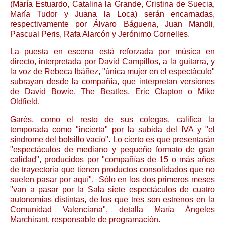
(María Estuardo, Catalina la Grande, Cristina de Suecia,
María Tudor y Juana la Loca) serán encarnadas,
respectivamente por Álvaro Báguena, Juan Mandli,
Pascual Peris, Rafa Alarcón y Jerónimo Cornelles.
La puesta en escena está reforzada por música en
directo, interpretada por David Campillos, a la guitarra, y
la voz de Rebeca Ibáñez, "única mujer en el espectáculo"
subrayan desde la compañía, que interpretan versiones
de David Bowie, The Beatles, Eric Clapton o Mike
Oldfield.
Garés, como el resto de sus colegas, califica la
temporada como "incierta" por la subida del IVA y "el
síndrome del bolsillo vacío". Lo cierto es que presentarán
"espectáculos de mediano y pequeño formato de gran
calidad", producidos por "compañías de 15 o más años
de trayectoria que tienen productos consolidados que no
suelen pasar por aquí". Sólo en los dos primeros meses
"van a pasar por la Sala siete espectáculos de cuatro
autonomías distintas, de los que tres son estrenos en la
Comunidad Valenciana", detalla María Ángeles
Marchirant, responsable de programación.