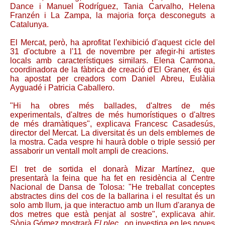
Dance i Manuel Rodríguez, Tania Carvalho, Helena
Franzén i La Zampa, la majoria força desconeguts a
Catalunya.
El Mercat, però, ha aprofitat l'exhibició d'aquest cicle del
31 d'octubre a l'11 de novembre per afegir-hi artistes
locals amb característiques similars. Elena Carmona,
coordinadora de la fàbrica de creació d'El Graner, és qui
ha apostat per creadors com Daniel Abreu, Eulàlia
Ayguadé i Patricia Caballero.
"Hi ha obres més ballades, d'altres de més
experimentals, d'altres de més humorístiques o d'altres
de més dramàtiques", explicava Francesc Casadesús,
director del Mercat. La diversitat és un dels emblemes de
la mostra. Cada vespre hi haurà doble o triple sessió per
assaborir un ventall molt ampli de creacions.
El tret de sortida el donarà Mizar Martínez, que
presentarà la feina que ha fet en residència al Centre
Nacional de Dansa de Tolosa: "He treballat conceptes
abstractes dins del cos de la ballarina i el resultat és un
solo amb llum, ja que interactuo amb un llum d'aranya de
dos metres que està penjat al sostre", explicava ahir.
Sònia Gómez mostrarà
El plec
, on investiga en les noves