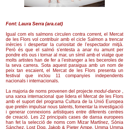
Font: Laura Serra (ara.cat)
Igual com els salmons circulen contra corrent, el Mercat
de les Flors vol contribuir amb el cicle Salmon a trencar
inèrcies i despertar la curiositat de l'espectador mitjà.
Però és que el salmó s'entesta a anar riu amunt per
pondre els ous i tornar al mar, un símil amb el viatge que
molts artistes han de fer a l'estranger a les beceroles de
la seva carrera. Sota aquest paraigua amb un nom de
peix tan escaient, el Mercat de les Flors presenta un
festival que inclou 11 companyies independents
nacionals i internacionals.
La majoria de noms provenen del projecte
modul-dance
,
una xarxa internacional que lidera el Mercat de les Flors
amb el suport del programa Cultura de la Unió Europea
que pretén impulsar nous talents, fomentar la investigació
i generar connexions artístiques entre diferents centres
de creació. Les 22 principals cases de dansa europees
han fet la selecció de noms com Mizar Martínez, Sònia
Sánchez, Lost Dog, Jakob & Pieter Ampe, Umma Umma