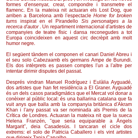
formes d'ensenyar, crear, compondre i transmetre el
flamenc. En la mateixa nit actuaran els Lost Dog, que
arriben a Barcelona amb l'espectacle
Home for broken
turns
inspirat en el Pirandello
Sis personatges a la
recerca d'autor
. Un repartiment internacional d'artistes de
companyies de teatre físic i dansa reconegudes a tot
Europa coincideixen en aquest circ decrèpit amb molt
humor negre.
El següent tàndem el componen el canari Daniel Abreu i
el seu solo
Cabeza
amb els germans Ampe de Burundi.
Els dos intèrprets es passen comptes l'un a l'altre per
intentar dirimir disputes del passat.
Després vindran Manuel Rodríguez i Eulàlia Ayguadé,
dos artistes que han fet residència a El Graner. Ayguadé
és un dels casos paradigmàtics que el Mercat vol donar a
conèixer al públic local: és una ballarina catalana que fa
vuit anys que balla amb la companyia britànica d'Akram
Khan i l'any passat va ser nominada als Premis de la
Crítica de Londres. Actuaran la mateixa nit que la sueca
Helena Franzén, "que seria equiparable a Àngels
Margarit", deia Casadesús. I tancaran el cicle dos
extrems: el solo de Patricia Caballero i els vint artistes
que dirigeix Tania Carvalho.