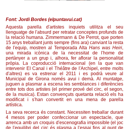
Font: Jordi Bordes (elpuntavui.cat)
Aquesta parella d'artistes inquiets utilitza el seu
llenguatge de l'absurd per retratar conceptes profunds de
la relació humana. Zimmermann & De Perrot, que porten
15 anys treballant junts sempre (fins ara) canviant la resta
de l'equip, mostren al Temporada Alta
Hans was Heiri
,
una mirada icònica de la necessitat de l'home de
pertànyer a un grup i, alhora, fer aflorar la personalitat
pròpia. La coproducció internacional (en la que van
intervenir El Canal i el Théâtre de l'Archipel, entre molts
d'altres) es va estrenar el 2011 i es podrà veure al
Municipal de Girona només avui i demà. Al muntatge,
juguen a plasmar a escena les semblances i diferències
entre tots dos artistes (el primer prové del circ, el segon,
de la musica). Estan convençuts quetanta relació els ha
modificat i s'han convertit en una mena de parella
artística.
La seva recerca és constant. Necessiten treballar durant
4 mesos per poder confeccionar un espectacle, que
arrenca amb un croquis d'escenografia impossible (el joc
de l'equilibri del circ és plasma a l'espai fins al punt de