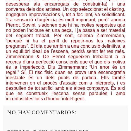
desesperar ala encarregats de construir-la) i una
conversa dels dos artistes. Un cop seleccionat el càsting,
engeguen improvisacions i, tot a foc lent, va solidificant.
“La sensació d'urgència és molt important, però” apunta
Pierrot. Sovint, s'adonen que hi ha moltes respostes que
no poden incloure en una peça, i ja passa a ser material
del següent treball. Per sort, celebra Zimmermann,
“perquè hi ha el perill de repetir-nos les mateixes
preguntes”. El dia que arribin a una conclusió definitiva, a
un equilibri ideal de l'escena, perdrà sentit fer res més.
Zimmermann & De Perrot segueixen treballant a la
recerca d'una perfecció conscients que el que els motiva
és la imperfecció. Diu Zimmermann: “Un error és un
regal.” Sí. El risc físic quan es prova una escenografia
inestable és un dels punts de partida. Ells també
intervenen en el procés d'assaig com a intèrprets, i es
despullen de tot artifici amb els altres companys. És així
que es construeix l'escena sense paraules i amb
inconfusibles tocs d'humor intel·ligent.
NO HAY COMENTARIOS: