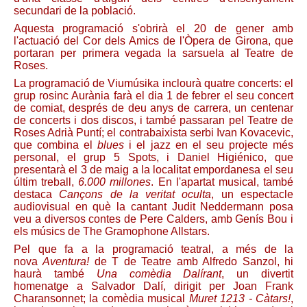
secundari de la població.
Aquesta programació s'obrirà el 20 de gener amb
l'actuació del Cor dels Amics de l'Òpera de Girona, que
portaran per primera vegada la sarsuela al Teatre de
Roses.
La programació de Viumúsika inclourà quatre concerts: el
grup rosinc Aurània farà el dia 1 de febrer el seu concert
de comiat, després de deu anys de carrera, un centenar
de concerts i dos discos, i també passaran pel Teatre de
Roses Adrià Puntí; el contrabaixista serbi Ivan Kovacevic,
que combina el
blues
i el jazz en el seu projecte més
personal, el grup 5 Spots, i Daniel Higiénico, que
presentarà el 3 de maig a la localitat empordanesa el seu
últim treball,
6.000 millones
. En l'apartat musical, també
destaca
Cançons de la veritat oculta
, un espectacle
audiovisual en què la cantant Judit Neddermann posa
veu a diversos contes de Pere Calders, amb Genís Bou i
els músics de The Gramophone Allstars.
Pel que fa a la programació teatral, a més de la
nova
Aventura!
de T de Teatre amb Alfredo Sanzol, hi
haurà també
Una comèdia Dalírant
, un divertit
homenatge a Salvador Dalí, dirigit per Joan Frank
Charansonnet; la comèdia musical
Muret 1213 - Càtars!
,