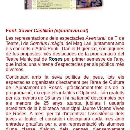
Font: Xavier Castillón (elpuntavui.cat)
Les representacions dels espectacles
Aventura!
, de T de
Teatre, i de
Somrius i màgia
, del Mag Lari, juntament amb
els concerts d'Adrià Puntí i Daniel Higiénico, són algunes
de les propostes més destacades de la programació del
Teatre Municipal de
Roses
pel primer semestre de l'any,
que inclou una vintena d'espectacles per als públics més
diversos.
Continuant amb la seva política de peus, tots els
espectacles organitzats directament per l'àrea de Cultura
de l'Ajuntament de Roses –pràcticament tots els de la
programació, excepte els infantils d'Optimist– són gratuïts
per als menors de 16 anys i hi ha també descomptes per
als menors de 25 anys, aturats, jubilats i usuaris
acreditats de la biblioteca municipal Jaume Vicens Vives
de Roses. A més, per tal d'incentivar l'assistència dels
joves al teatre, el consistori obsequiarà cada mes amb
entrades gratuïtes per a una representació els alumnes
d'una classe d'algun dels centres d'ensenyament