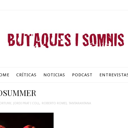
OME
CRÍTICAS
NOTICIAS
PODCAST
ENTREVISTA
DSUMMER
FORTUNY
,
JORDI PRAT I COLL
,
ROBERTO ROMEI
,
TANTARANTANA