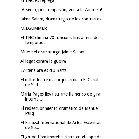
El TNC es replega
¡Arsenio, por compasión, ven a la Zarzuela!
Jaime Salom, dramaturgo de los contrastes
MIDSUMMER
El TNC elimina 70 funcions fins a final de
temporada
Muere el dramaturgo Jaime Salom
Al·legat contra la guerra
L'Arteria ara es diu Barts
El millor teatre mallorquí arriba a El Canal
de Salt
María Pagés lleva su arte flamenco de gira
interna...
El redescubrimiento dramático de Manuel
Puig
El Festival Internacional de Artes Escénicas
de Se...
El grupo L’om imprebís cierra en el Lope de