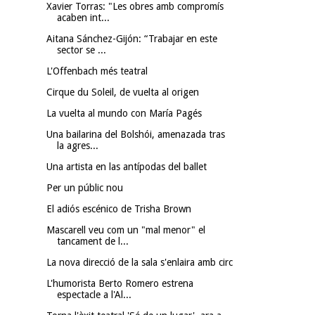
Xavier Torras: "Les obres amb compromís
acaben int...
Aitana Sánchez-Gijón: “Trabajar en este
sector se ...
L'Offenbach més teatral
Cirque du Soleil, de vuelta al origen
La vuelta al mundo con María Pagés
Una bailarina del Bolshói, amenazada tras
la agres...
Una artista en las antípodas del ballet
Per un públic nou
El adiós escénico de Trisha Brown
Mascarell veu com un "mal menor" el
tancament de l...
La nova direcció de la sala s'enlaira amb circ
L'humorista Berto Romero estrena
espectacle a l'Al...