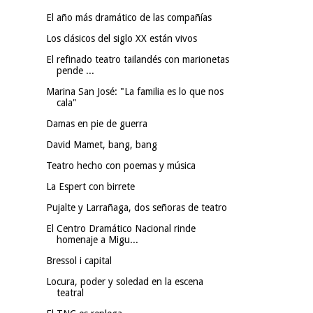
El año más dramático de las compañías
Los clásicos del siglo XX están vivos
El refinado teatro tailandés con marionetas
pende ...
Marina San José: "La familia es lo que nos
cala"
Damas en pie de guerra
David Mamet, bang, bang
Teatro hecho con poemas y música
La Espert con birrete
Pujalte y Larrañaga, dos señoras de teatro
El Centro Dramático Nacional rinde
homenaje a Migu...
Bressol i capital
Locura, poder y soledad en la escena
teatral