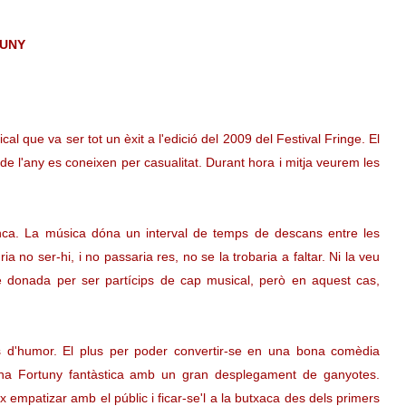
TUNY
 que va ser tot un èxit a l'edició del 2009 del Festival Fringe. El
 de l'any es coneixen per casualitat. Durant hora i mitja veurem les
nca. La música dóna un interval de temps de descans entre les
 no ser-hi, i no passaria res, no se la trobaria a faltar. Ni la veu
re donada per ser partícips de cap musical, però en aquest cas,
s d'humor. El plus per poder convertir-se en una bona comèdia
Elena Fortuny fantàstica amb un gran desplegament de ganyotes.
empatizar amb el públic i ficar-se'l a la butxaca des dels primers