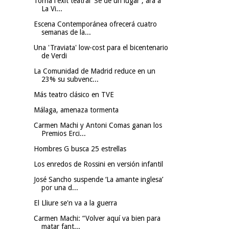
Torna l'èxit teatral 'Sé de un lugar', ara a
La Vi...
Escena Contemporánea ofrecerá cuatro
semanas de la...
Una 'Traviata' low-cost para el bicentenario
de Verdi
La Comunidad de Madrid reduce en un
23% su subvenc...
Más teatro clásico en TVE
Málaga, amenaza tormenta
Carmen Machi y Antoni Comas ganan los
Premios Erci...
Hombres G busca 25 estrellas
Los enredos de Rossini en versión infantil
José Sancho suspende ‘La amante inglesa’
por una d...
El Lliure se'n va a la guerra
Carmen Machi: “Volver aquí va bien para
matar fant...