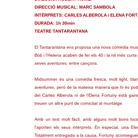
DIRECCIÓ MUSICAL: MARC SAMBOLA
INTÈRPRETS: CARLES ALBEROLA i ELENA FOR
DURADA: 1h 30min
TEATRE TANTARANTANA
El Tantarantana ens proposa una nova comèdia musical
Bob i l'Helena acaben de fer els 40 i la nit més curta
seves aventures, entre cançons.
Midsummer és una comèdia fresca, molt light, bla
aventures, però de la mateixa manera que hi és podria
del Carles Alberola ni de l'Elena Fortuny està gai
treuen un altre punt de comicitat al muntatge.
Amb un text molt fàcil, amb alguns molt bons toc
l'aporten els seus intèrprets. En especial, una 
Totalment entregada a la causa, Fortuny aconsegueix 