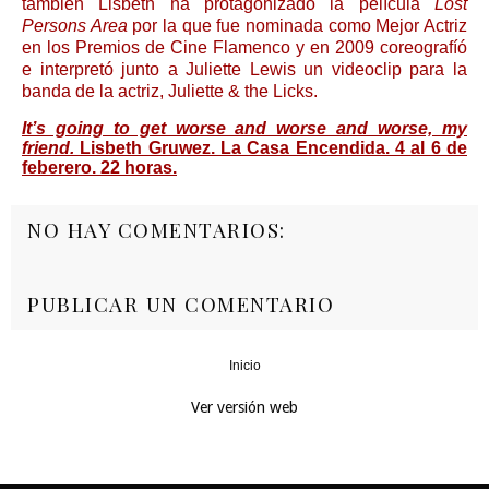
también Lisbeth ha protagonizado la película
Lost
Persons Area
por la que fue nominada como Mejor Actriz
en los Premios de Cine Flamenco y en 2009 coreografíó
e interpretó junto a Juliette Lewis un videoclip para la
banda de la actriz, Juliette & the Licks.
It’s going to get worse and worse and worse, my
friend.
Lisbeth Gruwez. La Casa Encendida. 4 al 6 de
feberero. 22 horas.
NO HAY COMENTARIOS:
PUBLICAR UN COMENTARIO
Inicio
‹
›
Ver versión web