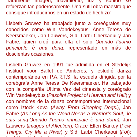
“raramente imagen, movimiento, luz y sonido se
refuerzan tan poderosamente. Una sutil obra maestra que
consigue introducirnos en un estado de hechizo”.
Lisbeth Gruwez ha trabajado junto a coreógrafos muy
conocidos como Win Vandekeybus, Anne Teresa de
Keersmaeker, Jan Lauwers, Sidi Larbi Cherkaoui y Jan
Fabre, quien creó para ella el solo
Quando l’uomo
principale è una dona
, representado en más de
doscientas ocasiones.
Lisbeth Gruwez en 1991 fue admitida en el Stedelijk
Instituut voor Ballet de Amberes, y estudió danza
contemporánea en P.A.R.T.S, la escuela dirigida por la
coreógrafa Anne Teresa De Keersmaeker. Ha trabajado
con la compañía Ultima Vez del cineasta y coreógrafo
Win Vandekeybus (
Pasolini Project of Heaven and Hell
) y
con nombres de la danza contemporánea internacional
como Iztock Kova (
Away From Sleeping Dogs
.), Jan
Fabre (
As Long As the World Needs a Warrior’s Soul
,
Je
suis sang
,
Quando l’uomo principale è una dona),
Jan
Lauwers (
Images of Affection
), Grace Ellen Barkey (
Few
Things
,
Cry Me a River
) y Sidi Larbi Cherkaoui (
Foi
);