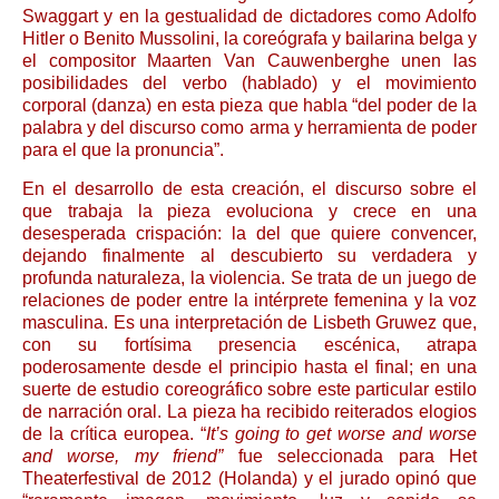
Swaggart y en la gestualidad de dictadores como Adolfo
Hitler o Benito Mussolini, la coreógrafa y bailarina belga y
el compositor Maarten Van Cauwenberghe unen las
posibilidades del verbo (hablado) y el movimiento
corporal (danza) en esta pieza que habla “del poder de la
palabra y del discurso como arma y herramienta de poder
para el que la pronuncia”.
En el desarrollo de esta creación, el discurso sobre el
que trabaja la pieza evoluciona y crece en una
desesperada crispación: la del que quiere convencer,
dejando finalmente al descubierto su verdadera y
profunda naturaleza, la violencia. Se trata de un juego de
relaciones de poder entre la intérprete femenina y la voz
masculina. Es una interpretación de Lisbeth Gruwez que,
con su fortísima presencia escénica, atrapa
poderosamente desde el principio hasta el final; en una
suerte de estudio coreográfico sobre este particular estilo
de narración oral. La pieza ha recibido reiterados elogios
de la crítica europea. “
It’s going to get worse and worse
and worse, my friend”
fue seleccionada para Het
Theaterfestival de 2012 (Holanda) y el jurado opinó que