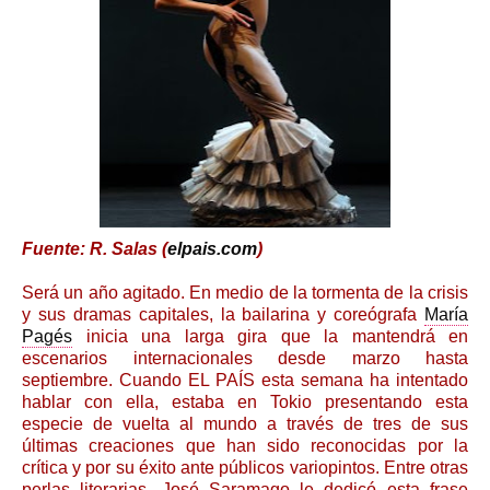
Fuente: R. Salas (
elpais.com
)
Será un año agitado. En medio de la tormenta de la crisis
y sus dramas capitales, la bailarina y coreógrafa
María
Pagés
inicia una larga gira que la mantendrá en
escenarios internacionales desde marzo hasta
septiembre. Cuando EL PAÍS esta semana ha intentado
hablar con ella, estaba en Tokio presentando esta
especie de vuelta al mundo a través de tres de sus
últimas creaciones que han sido reconocidas por la
crítica y por su éxito ante públicos variopintos. Entre otras
perlas literarias, José Saramago le dedicó esta frase