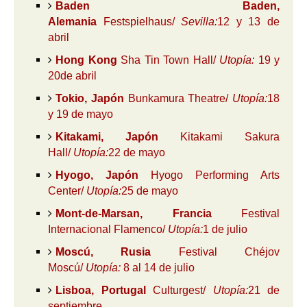
Baden Baden,
Alemania
Festspielhaus/
Sevilla:
12 y 13 de
abril
Hong Kong
Sha Tin Town Hall/
Utopía:
19 y
20de abril
Tokio, Japón
Bunkamura Theatre/
Utopía:
18
y 19 de mayo
Kitakami, Japón
Kitakami Sakura
Hall/
Utopía:
22 de mayo
Hyogo, Japón
Hyogo Performing Arts
Center/
Utopía:
25 de mayo
Mont-de-Marsan, Francia
Festival
Internacional Flamenco/
Utopía:
1 de julio
Moscú, Rusia
Festival Chéjov
Moscú/
Utopía:
8 al 14 de julio
Lisboa, Portugal
Culturgest/
Utopía:
21 de
septiembre