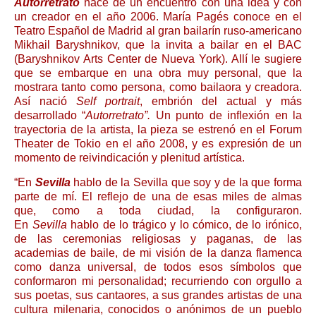
Autorretrato
nace de un encuentro con una idea y con
un creador en el año 2006. María Pagés conoce en el
Teatro Español de Madrid al gran bailarín ruso-americano
Mikhail Baryshnikov, que la invita a bailar en el BAC
(Baryshnikov Arts Center de Nueva York). Allí le sugiere
que se embarque en una obra muy personal, que la
mostrara tanto como persona, como bailaora y creadora.
Así nació
Self portrait
, embrión del actual y más
desarrollado “
Autorretrato”.
Un punto de inflexión en la
trayectoria de la artista, la pieza se estrenó en el Forum
Theater de Tokio en el año 2008, y es expresión de un
momento de reivindicación y plenitud artística.
“En
Sevilla
hablo de la Sevilla que soy y de la que forma
parte de mí. El reflejo de una de esas miles de almas
que, como a toda ciudad, la configuraron.
En
Sevilla
hablo de lo trágico y lo cómico, de lo irónico,
de las ceremonias religiosas y paganas, de las
academias de baile, de mi visión de la danza flamenca
como danza universal, de todos esos símbolos que
conformaron mi personalidad; recurriendo con orgullo a
sus poetas, sus cantaores, a sus grandes artistas de una
cultura milenaria, conocidos o anónimos de un pueblo