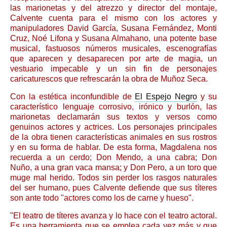
las marionetas y del atrezzo y director del montaje,
Calvente cuenta para el mismo con los actores y
manipuladores David García, Susana Fernández, Monti
Cruz, Noé Lifona y Susana Almahano, una potente base
musical, fastuosos números musicales, escenografías
que aparecen y desaparecen por arte de magia, un
vestuario impecable y un sin fin de personajes
caricaturescos que refrescarán la obra de Muñoz Seca.
Con la estética inconfundible de
El Espejo Negro
y su
característico lenguaje corrosivo, irónico y burlón, las
marionetas declamarán sus textos y versos como
genuinos actores y actrices. Los personajes principales
de la obra tienen características animales en sus rostros
y en su forma de hablar. De esta forma, Magdalena nos
recuerda a un cerdo; Don Mendo, a una cabra; Don
Nuño, a una gran vaca mansa; y Don Pero, a un toro que
muge mal herido. Todos sin perder los rasgos naturales
del ser humano, pues Calvente defiende que sus títeres
son ante todo "actores como los de carne y hueso".
"El teatro de títeres avanza y lo hace con el teatro actoral.
Es una herramienta que se emplea cada vez más y que