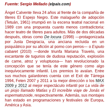
Fuente: Sergio Mellado (
elpais.com
)
Ángel Calvente lleva 24 años al frente de la compañía de
títeres El Espejo Negro. Este malagueño de adopción
(Tetuán, 1961) irrumpió en la escena teatral nacional en
1989 con una propuesta cuanto menos contradictoria:
hacer teatro de títeres para adultos. Más de dos décadas
después, obras como
De locura
(1998) —protagonizada
por Justa Desgracia, una anciana recluida en un
psiquiátrico por su afición al porno con perros— o
Esputo
cabaret
(2010) —donde triunfa Mariana Travelo, una
excantante de tugurios de dudosa reputación, explosión
de carne, atroz y voluptuosa— han revolucionado la
concepción que se tenía de este género como algo
inequívocamente infantil. Los premios lo avalan. Entre
sus muchos galardones cuenta con el Exit de Tárrega
1994, Feten 2007 y 2011 a la mejor dirección o los
MAX
2009 y 2012
al mejor espectáculo infantil por
La vida de
un piojo llamado Matías
y
El increíble viaje de Jonás el
espermatozoide
, respectivamente. Además, sus montajes
han estado en programaciones y festivales de Europa,
América y Asia.