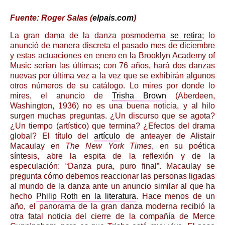
Fuente: Roger Salas (
elpais.com
)
La gran dama de la danza posmoderna
se retira
; lo
anunció de manera discreta el pasado mes de diciembre
y estas actuaciones en enero en la Brooklyn Academy of
Music serían las últimas; con 76 años, hará dos danzas
nuevas por última vez a la vez que se exhibirán algunos
otros números de su catálogo. Lo mires por donde lo
mires, el anuncio de
Trisha Brown
(Aberdeen,
Washington, 1936) no es una buena noticia, y al hilo
surgen muchas preguntas. ¿Un discurso que se agota?
¿Un tiempo (artístico) que termina? ¿Efectos del drama
global? El título del
artículo
de anteayer de Alistair
Macaulay en
The New York Times
, en su poética
síntesis, abre la espita de la reflexión y de la
especulación: “Danza pura, puro final”. Macaulay se
pregunta cómo debemos reaccionar las personas ligadas
al mundo de la danza ante un anuncio similar al que ha
hecho
Philip Roth en la literatura
. Hace menos de un
año, el panorama de la gran danza moderna recibió la
otra fatal noticia del cierre de la compañía de Merce