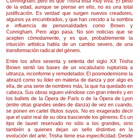
Cunningham, pero es que Trisha está muy viva. El peso
de la edad, aunque se piense en ello, no es una total
justificación. Es verdad que surgen nuevos creadores,
algunos ya encumbrados, y que han crecido a la sombra
e influencia de personalidades como Brown y
Cunnigham. Pero algo pasa. No son noticias que se
acepten cómodamente, y es que, probablemente la
intuición artística habla de un cambio severo, de una
transformación radical del género.
Entre los años sesenta y setenta del siglo XX Trisha
Brown sentó las bases de un vocabulario rupturista a
ultranza, inconforme y remodelador. El posmodernismo la
abrazó como su líder en materia de danza y por algo es
ella, de una serie de nombres más, la que ha quedado en
cabeza. Sus obras siguen viéndose con gran interés y en
los ballets de la Ópera de París o de la Ópera de Lyon
(entre otras grandes sedes de danza) de vez en cuando,
se ponen en cartel títulos suyos. No es exagerado decir
que el valor real de su obra trasciende los géneros. Es un
tipo de laurel reservado no sólo a los grandes, sino
también a quienes dejan un sello distintivo en la
evolución del arte; Trisha tiene esa especificidad. Desde