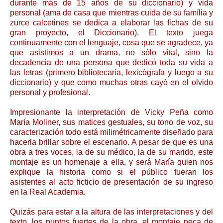
durante más de 15 años de su diccionario) y vida
personal (ama de casa que mientras cuida de su família y
zurce calcetines se dedica a elaborar las fichas de su
gran proyecto, el Diccionario). El texto juega
continuamente con el lenguaje, cosa que se agradece, ya
que asistimos a un drama, no sólo vital, sino la
decadencia de una persona que dedicó toda su vida a
las letras (primero bibliotecaria, lexicógrafa y luego a su
diccionario) y que como muchas otras cayó en el olvido
personal y profesional.
Impresionante la interpretación de Vicky Peña como
María Moliner, sus matices gestuales, su tono de voz, su
caracterización todo está milimétricamente diseñado para
hacerla brillar sobre el escenario. A pesar de que es una
obra a tres voces, la de su médico, la de su marido, este
montaje es un homenaje a ella, y será María quien nos
explique la historia como si el público fueran los
asistentes al acto ficticio de presentación de su ingreso
en la Real Academia.
Quizás para estar a la altura de las interpretaciones y del
texto, los puntos fuertes de la obra, el montaje peca de