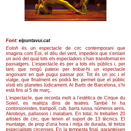
Font:
elpuntavui.cat
Eoloh
és un espectacle de circ contemporani que
imagina com Èol, el déu del vent, impedeix que s'enlairi
un avió del qual tots els espectadors s'han transformat en
passatgers. L'espectacle és per a tots els públics i, per
tant, que ningú pateixi per trobar-hi un espectacle
angoixant en què pugui passar por. Tot és un joc i el
viatge, que finalment es podrà fer, permet que el públic
visiti els planetes lúdicament. Al Barts de Barcelona, s'hi
està fins al 5 de març.
L'espectacle, que recorda molt a l'estètica de Cirque du
Soleil, es realitza dins de teatres. També hi ha
contorsionistes, trampolí, cub, barra russa, números aeris,
Akroboys, pallassos i malabars. En total, hi treballen 20
artistes de circ, que tenen el suport de 13 tècnics. El
muntatge, de prop d'una hora i mitja de durada, té tretze
especialitats circenses. En la tempesta final, garanteixen