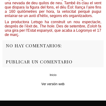
una nevada de deu quilos de neu. També és clau el vent
que dispara la figura del fons, el déu Èol: llança l'aire fins
a 160 quilòmetres per hora, la velocitat perquè pugui
enlairar-se un avió d'hèlix, segons els organitzadors.
La productora Letsgo ha construït un nou espectacle,
després de l'èxit de,
The hole
. Des de setembre,
Eoloh
fa
una gira per l'Estat espanyol, que acaba a Logronyo el 17
de març.
NO HAY COMENTARIOS:
PUBLICAR UN COMENTARIO
Inicio
‹
›
Ver versión web