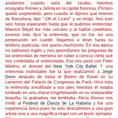
asaltamos cuando salía del lavabo mientras
ensayaba
Romeo y Julieta
en la capital francesa. Primero
quedó sorprendido, pero cuando le dijimos que éramos
de Barcelona, dijo: "¡Oh el Liceo!" y se relajó. Nos tuvo
seis horas esperando hasta que le pudimos entrevistar.
Maurice Béjart fue más cercano y al hablar castellano,
tuvimos más fácil la entrevista, que no fue sin una
persecución sin cuartel, llegamos a tener hasta su
teléfono particular, nos quería muchísimo. En esa época
no sabíamos inglés y nos aprendíamos las preguntas de
las entrevistas de memoria sin saber a ciencia cierta qué
nos contestaba el entrevistado. Eso nos pasó con Peter
Martins, el director del
New York City Ballet
. Y una
entrevista inolvidable fue la que realizamos a
Jorge
Donn
después de bailar el
Bolero
de Ravel en su
camerino del Palacio de Congresos de París. Hice toda
la entrevista arrodillada a sus pies mientras él estaba
tumbado en una
chaise-longe
fumando en su inseparable
boquilla, la grabadora me temblaba. Alicia Alonso nos
invitó al
Festival de Danza de La Habana
y fue una
experiencia única pues no solo descubrimos a una gran
artista sino a una magnífica mujer con un tesón ejemplar.