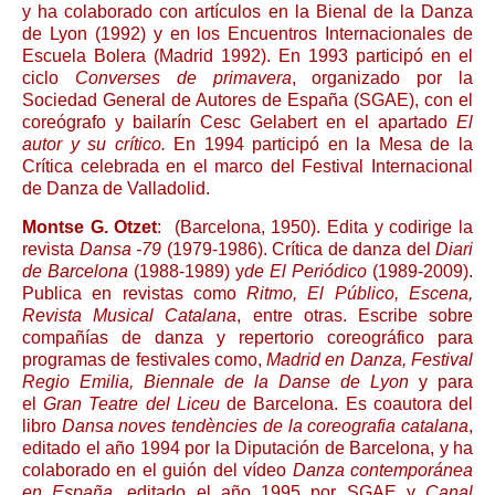
y ha colaborado con artículos en la Bienal de la Danza
de Lyon (1992) y en los Encuentros Internacionales de
Escuela Bolera (Madrid 1992). En 1993 participó en el
ciclo
Converses de primavera
, organizado por la
Sociedad General de Autores de España (SGAE), con el
coreógrafo y bailarín Cesc Gelabert en el apartado
El
autor y su crítico.
En 1994 participó en la Mesa de la
Crítica celebrada en el marco del Festival Internacional
de Danza de Valladolid.
Montse G. Otzet
: (Barcelona, 1950). Edita y codirige la
revista
Dansa -79
(1979-1986). Crítica de danza del
Diari
de Barcelona
(1988-1989) y
de El Periódico
(1989-2009).
Publica en revistas como
Ritmo, El Público, Escena,
Revista Musical Catalana
, entre otras. Escribe sobre
compañías de danza y repertorio coreográfico para
programas de festivales como,
Madrid en Danza, Festival
Regio Emilia, Biennale de la Danse de Lyon
y para
el
Gran Teatre del Liceu
de Barcelona. Es coautora del
libro
Dansa noves tendències de la coreografia catalana
,
editado el año 1994 por la Diputación de Barcelona, y ha
colaborado en el guión del vídeo
Danza contemporánea
en España,
editado el año 1995 por SGAE y
Canal