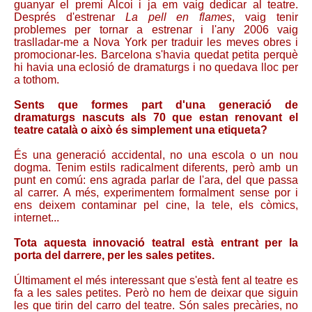
guanyar el premi Alcoi i ja em vaig dedicar al teatre.
Després d'estrenar
La pell en flames
, vaig tenir
problemes per tornar a estrenar i l'any 2006 vaig
traslladar-me a Nova York per traduir les meves obres i
promocionar-les. Barcelona s'havia quedat petita perquè
hi havia una eclosió de dramaturgs i no quedava lloc per
a tothom.
Sents que formes part d'una generació de
dramaturgs nascuts als 70 que estan renovant el
teatre català o això és simplement una etiqueta?
És una generació accidental, no una escola o un nou
dogma. Tenim estils radicalment diferents, però amb un
punt en comú: ens agrada parlar de l'ara, del que passa
al carrer. A més, experimentem formalment sense por i
ens deixem contaminar pel cine, la tele, els còmics,
internet...
Tota aquesta innovació teatral està entrant per la
porta del darrere, per les sales petites.
Últimament el més interessant que s'està fent al teatre es
fa a les sales petites. Però no hem de deixar que siguin
les que tirin del carro del teatre. Són sales precàries, no