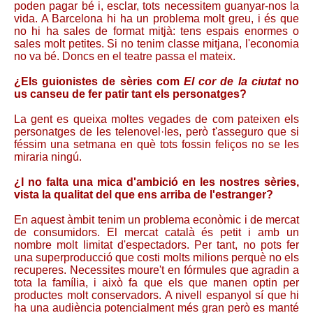
poden pagar bé i, esclar, tots necessitem guanyar-nos la
vida. A Barcelona hi ha un problema molt greu, i és que
no hi ha sales de format mitjà: tens espais enormes o
sales molt petites. Si no tenim classe mitjana, l'economia
no va bé. Doncs en el teatre passa el mateix.
¿Els guionistes de sèries com
El cor de la ciutat
no
us canseu de fer patir tant els personatges?
La gent es queixa moltes vegades de com pateixen els
personatges de les telenovel·les, però t'asseguro que si
féssim una setmana en què tots fossin feliços no se les
miraria ningú.
¿I no falta una mica d'ambició en les nostres sèries,
vista la qualitat del que ens arriba de l'estranger?
En aquest àmbit tenim un problema econòmic i de mercat
de consumidors. El mercat català és petit i amb un
nombre molt limitat d'espectadors. Per tant, no pots fer
una superproducció que costi molts milions perquè no els
recuperes. Necessites moure't en fórmules que agradin a
tota la família, i això fa que els que manen optin per
productes molt conservadors. A nivell espanyol sí que hi
ha una audiència potencialment més gran però es manté