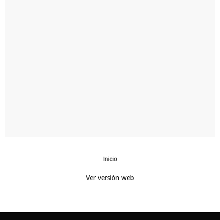
Inicio
‹
›
Ver versión web