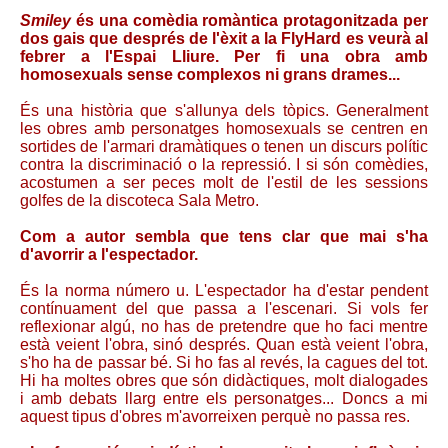
Smiley
és una comèdia romàntica protagonitzada per
dos gais que després de l'èxit a la FlyHard es veurà al
febrer a l'Espai Lliure. Per fi una obra amb
homosexuals sense complexos ni grans drames...
És una història que s'allunya dels tòpics. Generalment
les obres amb personatges homosexuals se centren en
sortides de l'armari dramàtiques o tenen un discurs polític
contra la discriminació o la repressió. I si són comèdies,
acostumen a ser peces molt de l'estil de les sessions
golfes de la discoteca Sala Metro.
Com a autor sembla que tens clar que mai s'ha
d'avorrir a l'espectador.
És la norma número u. L'espectador ha d'estar pendent
contínuament del que passa a l'escenari. Si vols fer
reflexionar algú, no has de pretendre que ho faci mentre
està veient l'obra, sinó després. Quan està veient l'obra,
s'ho ha de passar bé. Si ho fas al revés, la cagues del tot.
Hi ha moltes obres que són didàctiques, molt dialogades
i amb debats llarg entre els personatges... Doncs a mi
aquest tipus d'obres m'avorreixen perquè no passa res.