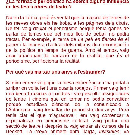
¿La formació periodística ha exercit alguna influència
en les teves obres de teatre?
No en la forma, però és veritat que la majoria de temes de
les meves obres els he trobat a les pàgines dels diaris.
De fet, vaig deixar el periodisme perquè tenia ganes de
parlar de temes que pel meu lloc de treball no podia
tractar. Per exemple, el tema de
La pell en flames
és el
paper i la manera d'actuar dels mitjans de comunicació i
de la política en temps de guerra. Amb el temps, vaig
anar arraconant la narració de la realitat, que és el
periodisme, per ficcionar la realitat.
Per què vas marxar uns anys a l'estranger?
Si miro enrere veig que la meva experiència m'ha portat a
arribar on volia fent uns quants rodejos. Primer vaig tenir
una beca Erasmus a Londres i vaig escollir assignatures
de teatre i cinema que en tornar no podia convalidar
perquè estudiava ciències de la comunicació a
l'Autònoma. Vaig treballar de periodista deu anys. Però
tenia clar el que m'agradava i em vaig començar a
especialitzar en periodisme cultural. Vaig portar una
secció de teatre i després ja vaig entrar als cursos de la
Beckett. La meva primera obra llarga,
Invisibles
, va