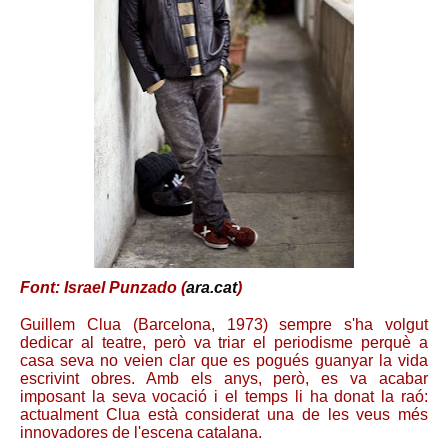
Font: Israel Punzado (
ara.cat
)
Guillem Clua (Barcelona, 1973) sempre s'ha volgut
dedicar al teatre, però va triar el periodisme perquè a
casa seva no veien clar que es pogués guanyar la vida
escrivint obres. Amb els anys, però, es va acabar
imposant la seva vocació i el temps li ha donat la raó:
actualment Clua està considerat una de les veus més
innovadores de l'escena catalana.