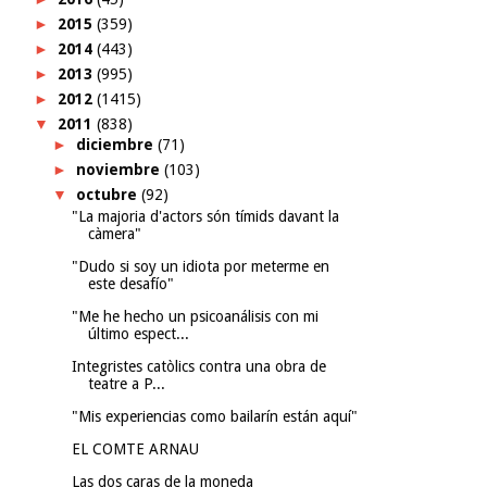
►
2015
(359)
►
2014
(443)
►
2013
(995)
►
2012
(1415)
▼
2011
(838)
►
diciembre
(71)
►
noviembre
(103)
▼
octubre
(92)
"La majoria d'actors són tímids davant la
càmera"
"Dudo si soy un idiota por meterme en
este desafío"
"Me he hecho un psicoanálisis con mi
último espect...
Integristes catòlics contra una obra de
teatre a P...
"Mis experiencias como bailarín están aquí"
EL COMTE ARNAU
Las dos caras de la moneda