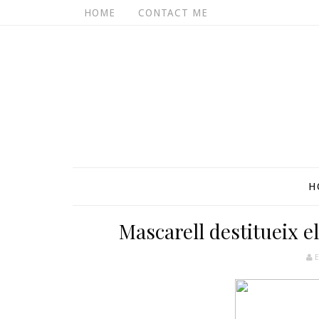
HOME
CONTACT ME
H
Mascarell destitueix e
E