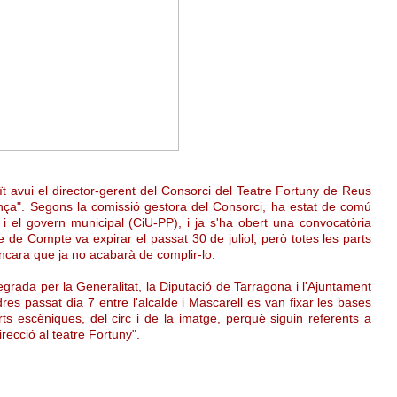
uït avui el director-gerent del Consorci del Teatre Fortuny de Reus
ça". Segons la comissió gestora del Consorci, ha estat de comú
 i el govern municipal (CiU-PP), i ja s'ha obert una convocatòria
te de Compte va expirar el passat 30 de juliol, però totes les parts
 encara que ja no acabarà de complir-lo.
egrada per la Generalitat, la Diputació de Tarragona i l'Ajuntament
s passat dia 7 entre l'alcalde i Mascarell es van fixar les bases
arts escèniques, del circ i de la imatge, perquè siguin referents a
irecció al teatre Fortuny".