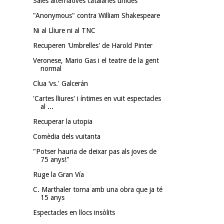
Sales alternatives catalanes unides
"Anonymous" contra William Shakespeare
Ni al Lliure ni al TNC
Recuperen 'Umbrelles' de Harold Pinter
Veronese, Mario Gas i el teatre de la gent
normal
Clua ‘vs.' Galcerán
'Cartes lliures' i íntimes en vuit espectacles
al ...
Recuperar la utopia
Comèdia dels vuitanta
"Potser hauria de deixar pas als joves de
75 anys!"
Ruge la Gran Vía
C. Marthaler torna amb una obra que ja té
15 anys
Espectacles en llocs insòlits