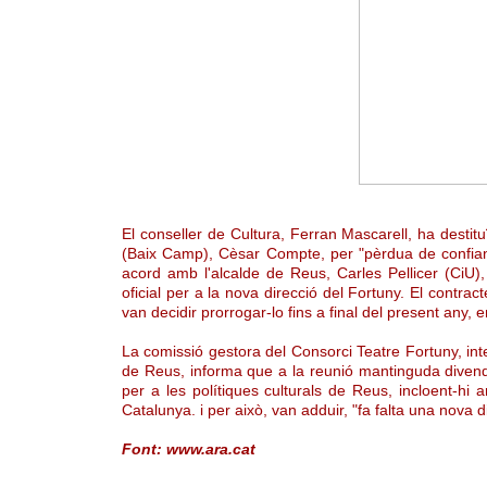
El conseller de Cultura, Ferran Mascarell, ha destit
(Baix Camp), Cèsar Compte, per "pèrdua de confian
acord amb l'alcalde de Reus, Carles Pellicer (CiU),
oficial per a la nova direcció del Fortuny. El contrac
van decidir prorrogar-lo fins a final del present any,
La comissió gestora del Consorci Teatre Fortuny, int
de Reus, informa que a la reunió mantinguda divendre
per a les polítiques culturals de Reus, incloent-hi 
Catalunya. i per això, van adduir, "fa falta una nova d
Font: www.ara.cat