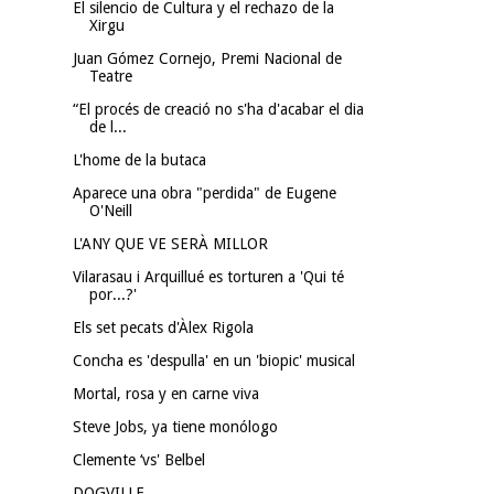
El silencio de Cultura y el rechazo de la
Xirgu
Juan Gómez Cornejo, Premi Nacional de
Teatre
“El procés de creació no s'ha d'acabar el dia
de l...
L'home de la butaca
Aparece una obra "perdida" de Eugene
O'Neill
L'ANY QUE VE SERÀ MILLOR
Vilarasau i Arquillué es torturen a 'Qui té
por...?'
Els set pecats d'Àlex Rigola
Concha es 'despulla' en un 'biopic' musical
Mortal, rosa y en carne viva
Steve Jobs, ya tiene monólogo
Clemente ‘vs' Belbel
DOGVILLE