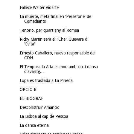
Fallece Walter Vidarte
La muerte, meta final en 'Perséfone' de
Comediants
Tenorio, per quart any al Romea
Ricky Martin serà el "Che" Guevara d'
'Evita'
Ernesto Caballero, nuevo responsable del
CDN
El Temporada Alta es mou amb circ i dansa
d'avantg...
Lupa es trasllada a La Pineda
OPCIÓ B
EL BIÒGRAF
Desconstruir Amancio
La Lisboa al cap de Pessoa
La dansa eterna