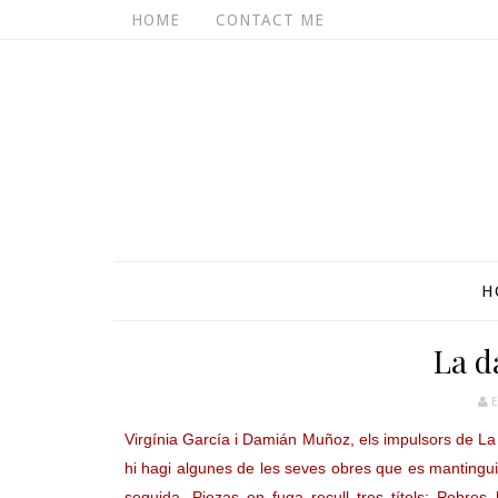
HOME
CONTACT ME
H
La d
E
Virgínia García i Damián Muñoz, els impulsors de La 
hi hagi algunes de les seves obres que es mantinguin v
seguida. Piezas en fuga recull tres títols: Pobres b