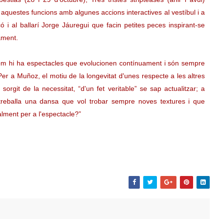
 aquestes funcions amb algunes accions interactives al vestíbul i a
icó i al ballarí Jorge Jáuregui que facin petites peces inspirant-se
ament.
com hi ha espectacles que evolucionen contínuament i són sempre
Per a Muñoz, el motiu de la longevitat d'unes respecte a les altres
rgit de la necessitat, “d'un fet veritable” se sap actualitzar; a
 treballa una dansa que vol trobar sempre noves textures i que
alment per a l'espectacle?”