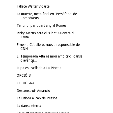
Fallece Walter Vidarte
La muerte, meta final en 'Perséfone' de
Comediants
Tenorio, per quart any al Romea
Ricky Martin serà el "Che" Guevara d'
'Evita'
Ernesto Caballero, nuevo responsable del
CDN
El Temporada Alta es mou amb circ i dansa
d'avantg...
Lupa es trasllada a La Pineda
OPCIÓ B
EL BIÒGRAF
Desconstruir Amancio
La Lisboa al cap de Pessoa
La dansa eterna