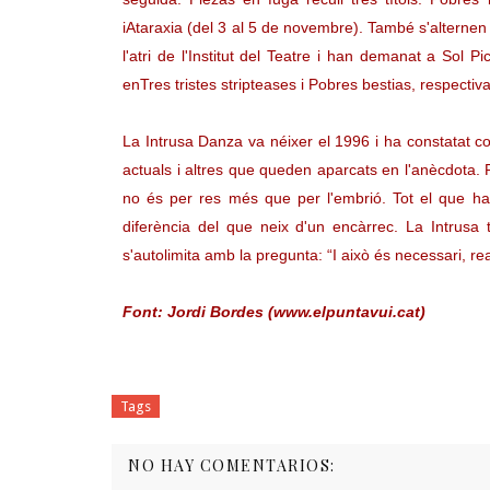
iAtaraxia (del 3 al 5 de novembre). També s'alternen
l'atri de l'Institut del Teatre i han demanat a Sol P
enTres tristes stripteases i Pobres bestias, respectiv
La Intrusa Danza va néixer el 1996 i ha constatat 
actuals i altres que queden aparcats en l'anècdota. 
no és per res més que per l'embrió. Tot el que ha so
diferència del que neix d'un encàrrec. La Intrusa
s'autolimita amb la pregunta: “I això és necessari, re
Font: Jordi Bordes (www.elpuntavui.cat)
Tags
NO HAY COMENTARIOS: