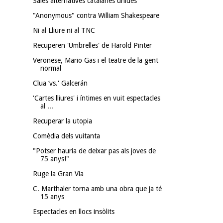
Sales alternatives catalanes unides
"Anonymous" contra William Shakespeare
Ni al Lliure ni al TNC
Recuperen 'Umbrelles' de Harold Pinter
Veronese, Mario Gas i el teatre de la gent
normal
Clua ‘vs.' Galcerán
'Cartes lliures' i íntimes en vuit espectacles
al ...
Recuperar la utopia
Comèdia dels vuitanta
"Potser hauria de deixar pas als joves de
75 anys!"
Ruge la Gran Vía
C. Marthaler torna amb una obra que ja té
15 anys
Espectacles en llocs insòlits