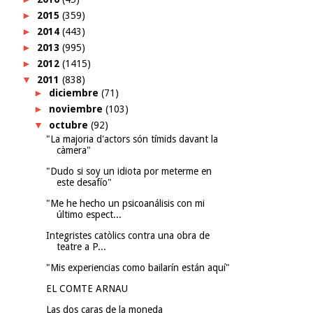
►
2015
(359)
►
2014
(443)
►
2013
(995)
►
2012
(1415)
▼
2011
(838)
►
diciembre
(71)
►
noviembre
(103)
▼
octubre
(92)
"La majoria d'actors són tímids davant la
càmera"
"Dudo si soy un idiota por meterme en
este desafío"
"Me he hecho un psicoanálisis con mi
último espect...
Integristes catòlics contra una obra de
teatre a P...
"Mis experiencias como bailarín están aquí"
EL COMTE ARNAU
Las dos caras de la moneda