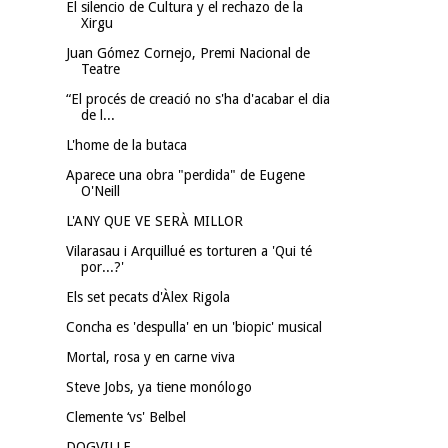
El silencio de Cultura y el rechazo de la
Xirgu
Juan Gómez Cornejo, Premi Nacional de
Teatre
“El procés de creació no s'ha d'acabar el dia
de l...
L'home de la butaca
Aparece una obra "perdida" de Eugene
O'Neill
L'ANY QUE VE SERÀ MILLOR
Vilarasau i Arquillué es torturen a 'Qui té
por...?'
Els set pecats d'Àlex Rigola
Concha es 'despulla' en un 'biopic' musical
Mortal, rosa y en carne viva
Steve Jobs, ya tiene monólogo
Clemente ‘vs' Belbel
DOGVILLE