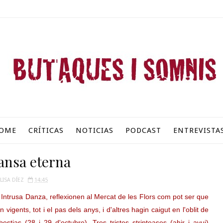
OME
CRÍTICAS
NOTICIAS
PODCAST
ENTREVISTA
ansa eterna
LISA DÍEZ
14:45
Intrusa Danza, reflexionen al Mercat de les Flors com pot ser que
igents, tot i el pas dels anys, i d'altres hagin caigut en l'oblit de
estias (28 i 29 d'octubre), Tres tristes stripteases (ahir i avui)