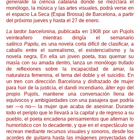
generalde la ciència catalana
donde se mezclará el
monólogo, la música y las artes visuales, podrá verse en
el espacio La Seca (Espai Brossa) de Barcelona, a partir
del próximo jueves y hasta el 27 de enero.
La tardor
barcelonina,
publicada en 1908 por un Pujols
veinteañero mientras dirigía el semanario
satírico
Papitu,
es una novela corta difícil de clasificar, a
caballo entre el surrealismo, el existencialismo y la
novela negra. En ella un joven poeta, tras quemar su
masía con su amada dentro, lanza un monólogo trufado
de reflexiones sobre la incapacidad de amar, la
naturaleza femenina, el tema del doble y el suicidio. En
un tren con dirección Barcelona y disfrazado de mujer
para huir de la justicia, el dandi incendiario,
álter ego
del
propio Pujols, mantiene una conversación llena de
equívocos y ambigüedades con una pasajera que podría
ser —o no— la mujer que acaba de asesinar. Durante
todo el periplo que le llevará a la capital y de regreso a su
pueblo, el poeta encadena pensamientos que alternan lo
humorístico con lo decadente, y que en el espectáculo se
recrean mediante recursos visuales y sonoros, desde los
acordes de guitarra hasta las imágenes proyectadas de