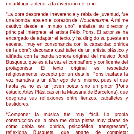
un artilugio anterior a la invención del cine.
“La obra desprende irreverencia y rabia de juventud, fue
una bomba lapa en el corazón del
Noucentisme.
A mí me
cautivó desde el minuto uno”, enfatiza su director y
principal intérprete, el artista Fèlix Pons. El actor se ha
encargado de adaptar el texto, y ha dirigido su puesta en
escena, “muy en consonancia con la capacidad onírica
de la obra”: decorada cual taller de un artista plástico y
aliñada con la banda sonora original del músico Jordi
Busquets, que es a la vez el compañero y confidente del
protagonista. El texto original es respetado
religiosamente, excepto por un detalle: Pons traslada la
voz narrativa a un
álter ego
de sí mismo, pues el que
habla ya no es un joven poeta sino un pintor (Pons
estudió Artes Plásticas en la Massana de Barcelona), que
desgrana sus reflexiones entre lienzos, caballetes y
bastidores.
“Componer la música fue muy fácil. La propia
construcción de la obra me daba pistas muy claras de
cómo debía ser: onírica, psicodélica, transgresora”,
reflexiona Busquets, que aparte de completar