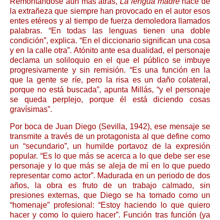
Remontándose aún más atrás,
La lengua madre
nace de
la extrañeza que siempre han provocado en el autor esos
entes etéreos y al tiempo de fuerza demoledora llamados
palabras. “En todas las lenguas tienen una doble
condición”, explica. “En el diccionario significan una cosa
y en la calle otra”. Atónito ante esa dualidad, el personaje
declama un soliloquio en el que el público se imbuye
progresivamente y sin remisión. “Es una función en la
que la gente se ríe, pero la risa es un daño colateral,
porque no está buscada”, apunta Millás, “y el personaje
se queda perplejo, porque él está diciendo cosas
gravísimas”.
Por boca de Juan Diego (Sevilla, 1942), ese mensaje se
transmite a través de un protagonista al que define como
un “secundario”, un humilde portavoz de la expresión
popular. “Es lo que más se acerca a lo que debe ser ese
personaje y lo que más se aleja de mí en lo que puedo
representar como actor”. Madurada en un periodo de dos
años, la obra es fruto de un trabajo calmado, sin
presiones externas, que Diego se ha tomado como un
“homenaje” profesional: “Estoy haciendo lo que quiero
hacer y como lo quiero hacer”. Función tras función (ya