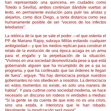
han representado una quincena, en ciudades como
Toledo o Sevilla), ambos continúan dándole vueltas al
texto, en permanente evolución para pulir las aristas y
alejarlos, como dice Diego, a tanta distancia como sea
humanamente posible de ser “voceros de los infectos
telediarios”.
La retórica de la que se vale el poder —el que ostenta el
PP de Mariano Rajoy, subraya Millás evitando cualquier
ambigüedad— y que los medios replican para construir el
relato de la evolución de una época aciaga es un arma
para el engaño y la perpetuación de la situación.
“Vivimos en una sociedad desmovilizada pese a que está
gobernando alguien que ha incumplido de pe a pa su
programa, y que ha confesado que las órdenes le llegan
de fuera”, arguye. “No hay democracia porque nuestros
gobernantes no nos obedecen a nosotros. La democracia
en estos momentos no existe, es solo una manera de
hablar”. Y para curtirse como sociedad moderna, se hace
necesario un discurso sin rodeos ni verdades a medias:
“Si la gente se da cuenta de que esto no es una crisis,
sino una estafa, e interioriza que le han robado,
literalmente, la movilización será mayor”.