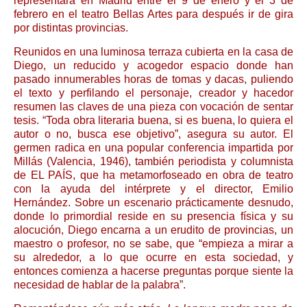
representará en Madrid entre el 9 de enero y el 3 de
febrero en el teatro Bellas Artes para después ir de gira
por distintas provincias.
Reunidos en una luminosa terraza cubierta en la casa de
Diego, un reducido y acogedor espacio donde han
pasado innumerables horas de tomas y dacas, puliendo
el texto y perfilando el personaje, creador y hacedor
resumen las claves de una pieza con vocación de sentar
tesis. “Toda obra literaria buena, si es buena, lo quiera el
autor o no, busca ese objetivo”, asegura su autor. El
germen radica en una popular conferencia impartida por
Millás (Valencia, 1946), también periodista y columnista
de EL PAÍS, que ha metamorfoseado en obra de teatro
con la ayuda del intérprete y el director, Emilio
Hernández. Sobre un escenario prácticamente desnudo,
donde lo primordial reside en su presencia física y su
alocución, Diego encarna a un erudito de provincias, un
maestro o profesor, no se sabe, que “empieza a mirar a
su alrededor, a lo que ocurre en esta sociedad, y
entonces comienza a hacerse preguntas porque siente la
necesidad de hablar de la palabra”.