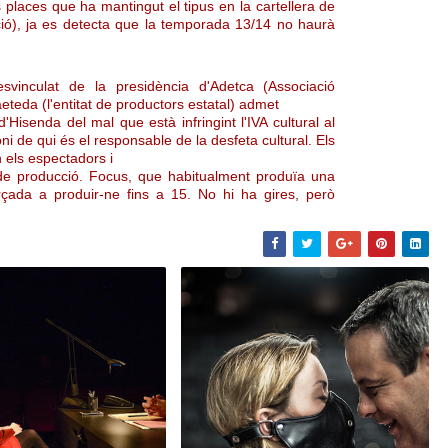
places que ha mantingut el tipus en la cartellera de
ió), ja es detecta que la temporada 13/14 no haurà
vinculat de la presidència d'Adetca (Associació
eteda (l'entitat de productors estatal) admet
Hisenda del mal que està infringint l'IVA cultural al
i de qui és el responsable de la desfeta cultural. Els
 els espectadors i
 de producció. Focus, que habitualment produïa una
rçada a produir-ne fins a 15. No hi ha gires, però