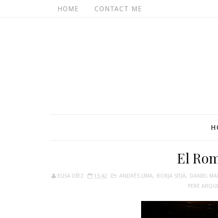
HOME
CONTACT ME
H
El Rom
ELISA DÍEZ
15:42
ANDRÉS LIMA
,
BORJA SITJÀ
,
DANIEL MA
PERE ARQUI