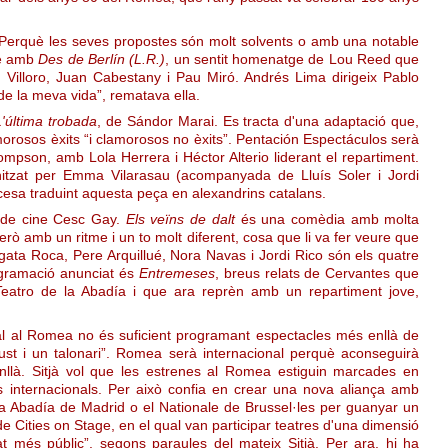
. Perquè les seves propostes són molt solvents o amb una notable
re amb
Des de Berlín (L.R.)
, un sentit homenatge de Lou Reed que
 Villoro, Juan Cabestany i Pau Miró. Andrés Lima dirigeix Pablo
de la meva vida”, rematava ella.
L'última trobada
, de Sándor Marai. Es tracta d'una adaptació que,
lamorosos èxits “i clamorosos no èxits”. Pentación Espectáculos serà
ompson, amb Lola Herrera i Héctor Alterio liderant el repartiment.
nitzat per Emma Vilarasau (acompanyada de Lluís Soler i Jordi
ancesa traduint aquesta peça en alexandrins catalans.
r de cine Cesc Gay.
Els veïns de dalt
és una comèdia amb molta
però amb un ritme i un to molt diferent, cosa que li va fer veure que
gata Roca, Pere Arquillué, Nora Navas i Jordi Rico són els quatre
rogramació anunciat és
Entremeses
, breus relats de Cervantes que
 Teatro de la Abadía i que ara reprèn amb un repartiment jove,
onal al Romea no és suficient programant espectacles més enllà de
gust i un talonari”. Romea serà internacional perquè aconseguirà
nllà. Sitjà vol que les estrenes al Romea estiguin marcades en
s internacionals. Per això confia en crear una nova aliança amb
La Abadía de Madrid o el Nationale de Brussel·les per guanyar un
de Cities on Stage, en el qual van participar teatres d'una dimensió
at més públic”, segons paraules del mateix Sitjà. Per ara, hi ha