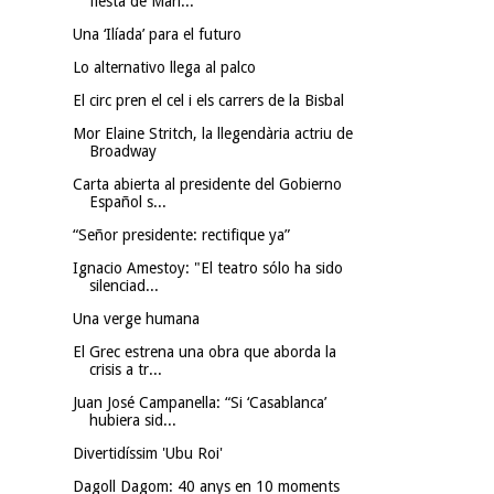
fiesta de Mari...
Una ‘Ilíada’ para el futuro
Lo alternativo llega al palco
El circ pren el cel i els carrers de la Bisbal
Mor Elaine Stritch, la llegendària actriu de
Broadway
Carta abierta al presidente del Gobierno
Español s...
“Señor presidente: rectifique ya”
Ignacio Amestoy: "El teatro sólo ha sido
silenciad...
Una verge humana
El Grec estrena una obra que aborda la
crisis a tr...
Juan José Campanella: “Si ‘Casablanca’
hubiera sid...
Divertidíssim 'Ubu Roi'
Dagoll Dagom: 40 anys en 10 moments