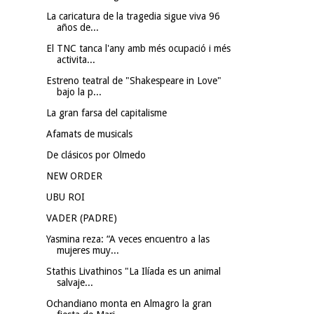
La caricatura de la tragedia sigue viva 96
años de...
El TNC tanca l'any amb més ocupació i més
activita...
Estreno teatral de "Shakespeare in Love"
bajo la p...
La gran farsa del capitalisme
Afamats de musicals
De clásicos por Olmedo
NEW ORDER
UBU ROI
VADER (PADRE)
Yasmina reza: “A veces encuentro a las
mujeres muy...
Stathis Livathinos "La Ilíada es un animal
salvaje...
Ochandiano monta en Almagro la gran