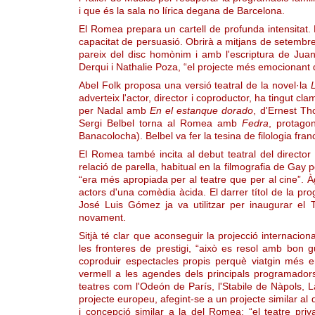
i que és la sala no lírica degana de Barcelona.
El Romea prepara un cartell de profunda intensitat
capacitat de persuasió. Obrirà a mitjans de setemb
pareix del disc homònim i amb l'escriptura de Juan
Derqui i Nathalie Poza, “el projecte més emocionant 
Abel Folk proposa una versió teatral de la novel·la
adverteix l'actor, director i coproductor, ha tingut c
per Nadal amb
En el estanque dorado
, d'Ernest Th
Sergi Belbel torna al Romea amb
Fedra
, protago
Banacolocha). Belbel va fer la tesina de filologia fr
El Romea també incita al debut teatral del directo
relació de parella, habitual en la filmografia de Gay 
“era més apropiada per al teatre que per al cine”. À
actors d'una comèdia àcida. El darrer títol de la p
José Luis Gómez ja va utilitzar per inaugurar el
novament.
Sitjà té clar que aconseguir la projecció internaci
les fronteres de prestigi, “això es resol amb bon 
coproduir espectacles propis perquè viatgin més e
vermell a les agendes dels principals programador
teatres com l'Odeón de París, l'Stabile de Nàpols, 
projecte europeu, afegint-se a un projecte similar al 
i concepció similar a la del Romea; “el teatre priv