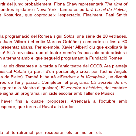
artir del juny; probablement, Fiona Shaw representarà
The rime of
a Londres Epidaure i Nova York. També es portarà
La nit de Helver
,
e Kosturica, que coprodueix l'espectacle. Finalment, Patti Smith
n la programació del Romea sigui
Solos
, una sèrie de 20 vetllades,
aca Juan Villoro i el crític Marcos Ordóñez) comparteixin fins a 60
presentat abans. Per exemple, Xavier Albertí diu que explicarà la
o! Sitjà reivindica que el teatre només és possible amb artistes i
ran alternant amb el que segueixi programant la Fundació Romea.
liar els dissabtes a la tarda a l'antic teatre del CCCB. Ara planteja
musical
Patatu
(a partir d'un personatge creat per l'actriu Àngels
 de Bieito). També hi haurà el
Perduts a la Viquipèdia
, un divertit
 Grec de l'any passat. Completen el programa
Els secrets de mr.
naugurat a la Mostra d'Igualada)i
El venedor d'històries,
del cantaire
 se signa un programa i un cicle escolar amb Taller de Músics.
n haver fins a quatre propostes. Arrencarà a l'octubre amb
espeare, que torna al Raval a la tardor.
la al terratrèmol per recuperar els ànims en els