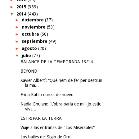
►
2015
(359)
▼
2014
(443)
►
diciembre
(37)
►
noviembre
(53)
►
octubre
(60)
►
septiembre
(49)
►
agosto
(20)
▼
julio
(77)
BALANCE DE LA TEMPORADA 13/14
BEYOND
Xavier Albertí: “Què hem de fer per destruir
la ma...
Frida Kahlo danza de nuevo
Nadia Ghulam: “L’obra parla de mi i jo estic
viva,...
ESTRIPAR LA TERRA
Viaje a las entrañas de "Los Miserables"
Los bailes del Siglo de Oro