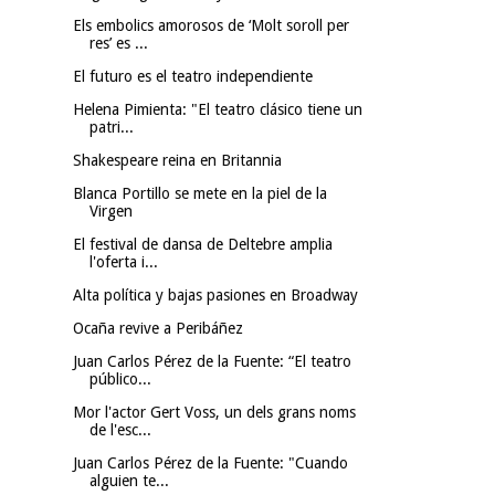
Els embolics amorosos de ‘Molt soroll per
res’ es ...
El futuro es el teatro independiente
Helena Pimienta: "El teatro clásico tiene un
patri...
Shakespeare reina en Britannia
Blanca Portillo se mete en la piel de la
Virgen
El festival de dansa de Deltebre amplia
l'oferta i...
Alta política y bajas pasiones en Broadway
Ocaña revive a Peribáñez
Juan Carlos Pérez de la Fuente: “El teatro
público...
Mor l'actor Gert Voss, un dels grans noms
de l'esc...
Juan Carlos Pérez de la Fuente: "Cuando
alguien te...