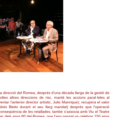
 la direcció del Romea, després d'una dècada llarga de la gestió de
oltes altres direccions de risc, manté les accions paral·leles al
ntar l'anterior director artístic, Julio Manrique); recupera el valor
lixto Bieito durant el seu llarg mandat) després que l'operació
conseqüència de les retallades; també s'associa amb Viu el Teatre
liar dels anys 80 del Romea, que l'any passat va celebrar 150 anys