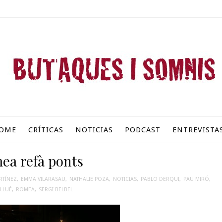
OME
CRÍTICAS
NOTICIAS
PODCAST
ENTREVISTA
ea refà ponts
RTÍNEZ
,
EMMA VILARASAU
,
NATHALIE POZA
,
NOTICIAS
,
PABLO DERQUI
,
PAU MIRÓ
,
LLUÉ
,
ROMEA
,
SERGI BELBEL