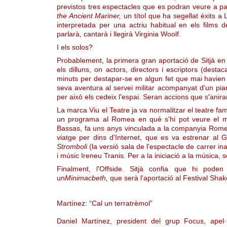
previstos tres espectacles que es podran veure a p
the Ancient Mariner,
un títol que ha segellat èxits 
interpretada per una actriu habitual en els films d
parlarà, cantarà i llegirà Virginia Woolf.
I els solos?
Probablement, la primera gran aportació de Sitjà e
els dilluns, on actors, directors i escriptors (dest
minuts per destapar-se en algun fet que mai havien 
seva aventura al servei militar acompanyat d'un pian
per això els cedeix l'espai. Seran accions que s'ani
La marca Viu el Teatre ja va normalitzar el teatre fami
un programa al Romea en què s'hi pot veure el 
Bassas, fa uns anys vinculada a la companyia Romea
viatge per dins d'Internet, que es va estrenar al
Stromboli
(la versió sala de l'espectacle de carrer i
i músic Ireneu Tranis. Per a la iniciació a la música,
Finalment, l'Offside. Sitjà confia que hi pode
un
Minimacbeth,
que serà l'aportació al Festival Shak
Martínez: “Cal un terratrèmol”
Daniel Martínez, president del grup Focus, apel·