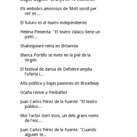
Els embolics amorosos de ‘Molt soroll per
res’ es ...
El futuro es el teatro independiente
Helena Pimienta: "El teatro clásico tiene un
patri...
Shakespeare reina en Britannia
Blanca Portillo se mete en la piel de la
Virgen
El festival de dansa de Deltebre amplia
l'oferta i...
Alta política y bajas pasiones en Broadway
Ocaña revive a Peribáñez
Juan Carlos Pérez de la Fuente: “El teatro
público...
Mor l'actor Gert Voss, un dels grans noms
de l'esc...
Juan Carlos Pérez de la Fuente: "Cuando
alguien te...