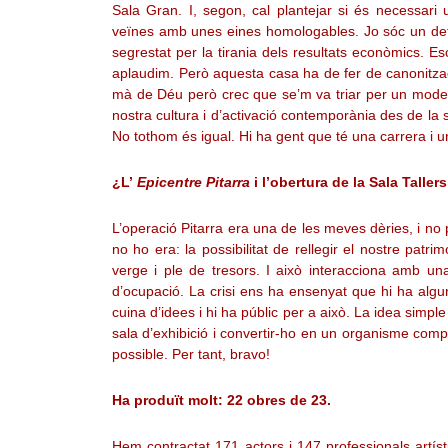
Sala Gran. I, segon, cal plantejar si és necessari
veïnes amb unes eines homologables. Jo sóc un defens
segrestat per la tirania dels resultats econòmics. E
aplaudim. Però aquesta casa ha de fer de canonitzado
mà de Déu però crec que se’m va triar per un model
nostra cultura i d’activació contemporània des de la 
No tothom és igual. Hi ha gent que té una carrera i u
¿L’
Epicentre Pitarra
i l’obertura de la Sala Taller
L’operació Pitarra era una de les meves dèries, i n
no ho era: la possibilitat de rellegir el nostre pat
verge i ple de tresors. I això interacciona amb u
d’ocupació. La crisi ens ha ensenyat que hi ha alg
cuina d’idees i hi ha públic per a això. La idea simp
sala d’exhibició i convertir-ho en un organisme compl
possible. Per tant, bravo!
Ha produït molt: 22 obres de 23.
Hem contractat 171 actors i 147 professionals artístic