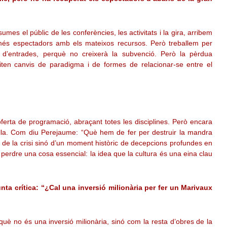
umes el públic de les conferències, les activitats i la gira, arribem
és espectadors amb els mateixos recursos. Però treballem per
d’entrades, perquè no creixerà la subvenció. Però la pèrdua
en canvis de paradigma i de formes de relacionar-se entre el
’oferta de programació, abraçant totes les disciplines. Però encara
lla. Com diu Perejaume: “Què hem de fer per destruir la mandra
 de la crisi sinó d’un moment històric de decepcions profundes en
 perdre una cosa essencial: la idea que la cultura és una eina clau
ta crítica: “¿Cal una inversió milionària per fer un Marivaux
è no és una inversió milionària, sinó com la resta d’obres de la