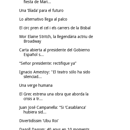
fiesta de Mari...
Una ‘Ilíada’ para el futuro
Lo alternativo llega al palco
El circ pren el cel i els carrers de la Bisbal
Mor Elaine Stritch, la llegendària actriu de
Broadway
Carta abierta al presidente del Gobierno
Español s...
“Señor presidente: rectifique ya”
Ignacio Amestoy: "El teatro sólo ha sido
silenciad...
Una verge humana
El Grec estrena una obra que aborda la
crisis a tr...
Juan José Campanella: “Si ‘Casablanca’
hubiera sid...
Divertidíssim 'Ubu Roi'
Dagoll Dagom: 40 anys en 10 moments