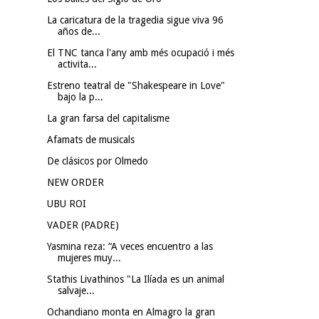
La caricatura de la tragedia sigue viva 96
años de...
El TNC tanca l'any amb més ocupació i més
activita...
Estreno teatral de "Shakespeare in Love"
bajo la p...
La gran farsa del capitalisme
Afamats de musicals
De clásicos por Olmedo
NEW ORDER
UBU ROI
VADER (PADRE)
Yasmina reza: “A veces encuentro a las
mujeres muy...
Stathis Livathinos "La Ilíada es un animal
salvaje...
Ochandiano monta en Almagro la gran