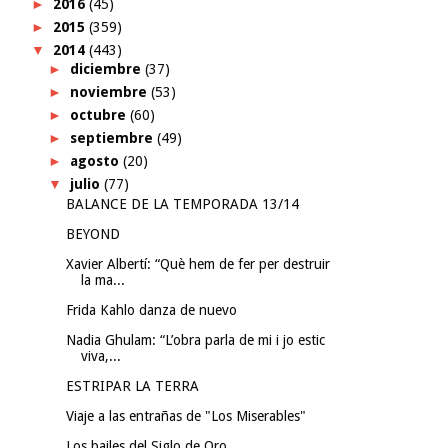
►
2016
(45)
►
2015
(359)
▼
2014
(443)
►
diciembre
(37)
►
noviembre
(53)
►
octubre
(60)
►
septiembre
(49)
►
agosto
(20)
▼
julio
(77)
BALANCE DE LA TEMPORADA 13/14
BEYOND
Xavier Albertí: “Què hem de fer per destruir
la ma...
Frida Kahlo danza de nuevo
Nadia Ghulam: “L’obra parla de mi i jo estic
viva,...
ESTRIPAR LA TERRA
Viaje a las entrañas de "Los Miserables"
Los bailes del Siglo de Oro