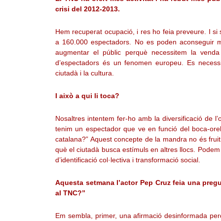
crisi del 2012-2013.
Hem recuperat ocupació, i res ho feia preveure. I si s
a 160.000 espectadors. No es poden aconseguir m
augmentar el públic perquè necessitem la venda 
d’espectadors és un fenomen europeu. Es necessit
ciutadà i la cultura.
I això a qui li toca?
Nosaltres intentem fer-ho amb la diversificació de l
tenim un espectador que ve en funció del boca-ore
catalana?” Aquest concepte de la mandra no és fruit
què el ciutadà busca estímuls en altres llocs. Podem
d’identificació col·lectiva i transformació social.
Aquesta setmana l’actor Pep Cruz feia una pregun
al TNC?”
Em sembla, primer, una afirmació desinformada perqu