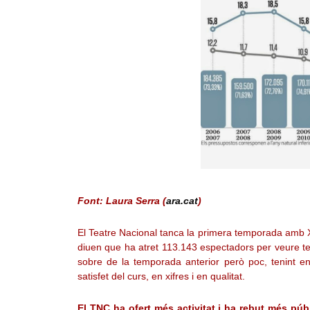
Font: Laura Serra (
ara.cat
)
El Teatre Nacional tanca la primera temporada amb Xav
diuen que ha atret 113.143 espectadors per veure tea
sobre de la temporada anterior però poc, tenint en
satisfet del curs, en xifres i en qualitat.
El TNC ha ofert més activitat i ha rebut més púb