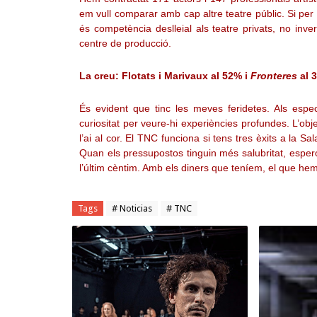
em vull comparar amb cap altre teatre públic. Si per 
és competència deslleial als teatre privats, no inv
centre de producció.
La creu: Flotats i Marivaux al 52% i
Fronteres
al 
És evident que tinc les meves feridetes. Als esp
curiositat per veure-hi experiències profundes. L’ob
l’ai al cor. El TNC funciona si tens tres èxits a la S
Quan els pressupostos tinguin més salubritat, espero
l’últim cèntim. Amb els diners que teníem, el que hem
Tags
# Noticias
# TNC