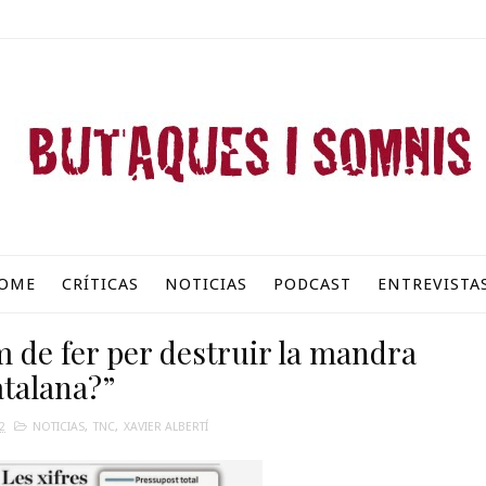
OME
CRÍTICAS
NOTICIAS
PODCAST
ENTREVISTA
m de fer per destruir la mandra
atalana?”
2
NOTICIAS
,
TNC
,
XAVIER ALBERTÍ