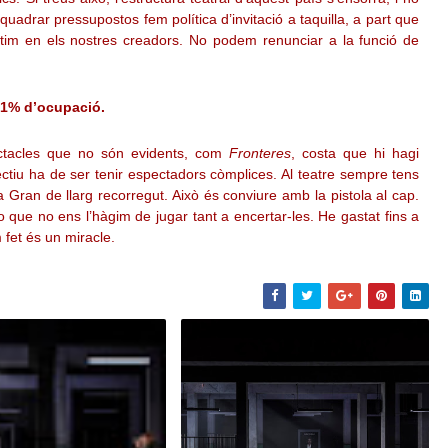
quadrar pressupostos fem política d’invitació a taquilla, a part que
ertim en els nostres creadors. No podem renunciar a la funció de
31% d’ocupació.
ectacles que no són evidents, com
Fronteres
, costa que hi hagi
jectiu ha de ser tenir espectadors còmplices. Al teatre sempre tens
ala Gran de llarg recorregut. Això és conviure amb la pistola al cap.
 que no ens l’hàgim de jugar tant a encertar-les. He gastat fins a
 fet és un miracle.