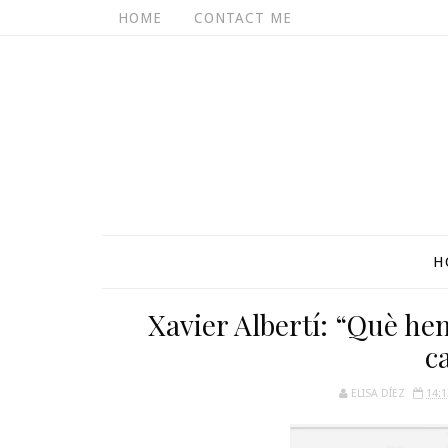
HOME
CONTACT ME
H
Xavier Albertí: “Què he
c
ELISA DÍEZ
14:1