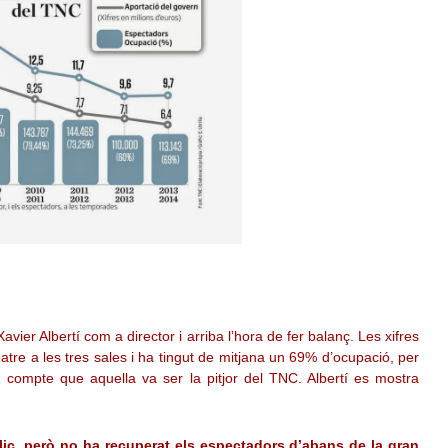
ier Albertí com a director i arriba l’hora de fer balanç. Les xifres
tre a les tres sales i ha tingut de mitjana un 69% d’ocupació, per
 compte que aquella va ser la pitjor del TNC. Albertí es mostra
lic, però no ha recuperat els espectadors d’abans de la gran