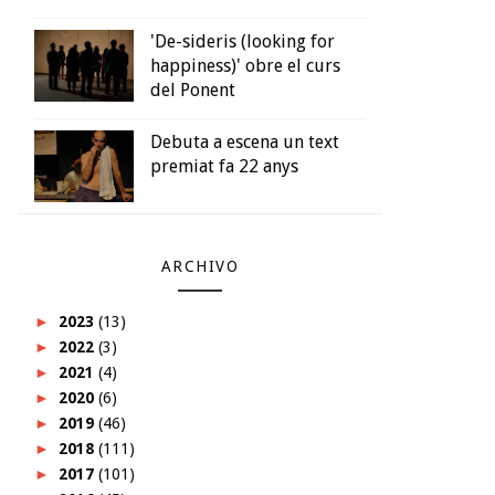
'De-sideris (looking for
happiness)' obre el curs
del Ponent
Debuta a escena un text
premiat fa 22 anys
ARCHIVO
►
2023
(13)
►
2022
(3)
►
2021
(4)
►
2020
(6)
►
2019
(46)
►
2018
(111)
►
2017
(101)