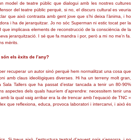
 un model de teatre públic que dialogui amb les nostres cultures
or del teatre públic perquè, si no, el discurs cultural es veuria
sclar que això contrasta amb gent jove que s’hi deixa l’ànima, i ho
ra i ha de jerarquitzar. Jo no sóc Superman ni estic tocat per la
 que implicava elements de reconstrucció de la consciència de la
seva jerarquització. I sé que fa mandra i por, però a mi no me’n fa.
ns mèrits.
s són els èxits de l’any?
o per recuperar un autor sinó perquè hem normalitzat una cosa que
rimoni amb claus ideològiques diverses. Hi ha un terreny molt gran,
na Sala Tallers que ha passat d’estar tancada a tenir un 80-90%
uns aspectes dels quals hauríem d’aprendre: necessitem tenir una
le amb la qual vaig arribar era la de trencar amb l’equació de TNC =
ex que reflexiona, educa, provoca laboratori i intercanvi, i això és
s. Si treus això, l’estructura teatral d’aquest país s’ensorra, i no