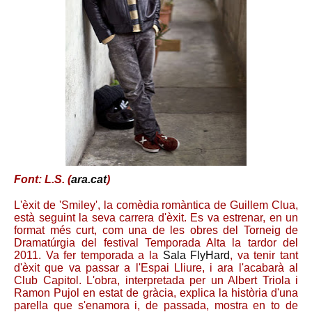
Font: L.S. (
ara.cat
)
L'èxit de 'Smiley', la comèdia romàntica de Guillem Clua,
està seguint la seva carrera d'èxit. Es va estrenar, en un
format més curt, com una de les obres del Torneig de
Dramatúrgia del festival Temporada Alta la tardor del
2011. Va fer temporada a la
Sala FlyHard
, va tenir tant
d'èxit que va passar a l'Espai Lliure, i ara l'acabarà al
Club Capitol. L'obra, interpretada per un Albert Triola i
Ramon Pujol en estat de gràcia, explica la història d'una
parella que s'enamora i, de passada, mostra en to de