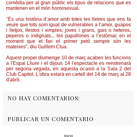
comèdia per al gran públic els tipus de relacions que es
mantenen en el món homosexual.
"És una història d’amor amb totes les lletres que ens fa
veure que tots som igual de vulnerables a l’amor, guapos
i lletjos, llestos i ximples, joves i grans, gais o heteros,
peperos o indignats... les papallones a l’estómac en el
moment que et fan el primer petó sempre són les
mateixes", diu Guillem Clua.
Aquest proper diumenge 10 de març acaben les funcions
a l'Espai Lliure i el dijous 14 l'espectacle es reestrenarà
per segona vegada, en aquesta ocasió a la Sala 2 del
Club Capitol. L'obra estarà en cartell del 14 de març al 28
d'abril.
NO HAY COMENTARIOS:
PUBLICAR UN COMENTARIO
Inicio