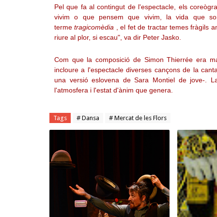
Pel que fa al contingut de l'espectacle, els coreògr
vivim o que pensem que vivim, la vida que so
terme
tragicomèdia
, el fet de tractar temes fràgils 
riure al plor, si escau", va dir Peter Jasko.
Com que la composició de Simon Thierrée era mas
incloure a l'espectacle diverses cançons de la can
una versió eslovena de Sara Montiel de jove-. La 
l'atmosfera i l'estat d'ànim que genera.
Tags
# Dansa
# Mercat de les Flors