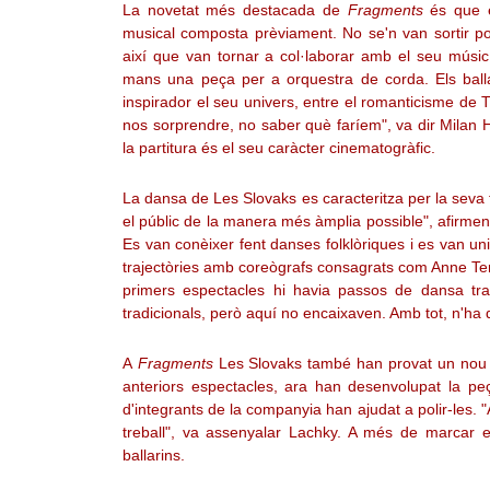
La novetat més destacada de
Fragments
és que e
musical composta prèviament. No se'n van sortir 
així que van tornar a col·laborar amb el seu músic
mans una peça per a orquestra de corda. Els ballar
inspirador el seu univers, entre el romanticisme de 
nos sorprendre, no saber què faríem", va dir Milan 
la partitura és el seu caràcter cinematogràfic.
La dansa de Les Slovaks es caracteritza per la seva 
el públic de la manera més àmplia possible", afirmen- 
Es van conèixer fent danses folklòriques i es van un
trajectòries amb coreògrafs consagrats com Anne Te
primers espectacles hi havia passos de dansa trad
tradicionals, però aquí no encaixaven. Amb tot, n'ha qu
A
Fragments
Les Slovaks també han provat un nou m
anteriors espectacles, ara han desenvolupat la peç
d'integrants de la companyia han ajudat a polir-les.
treball", va assenyalar Lachky. A més de marcar e
ballarins.