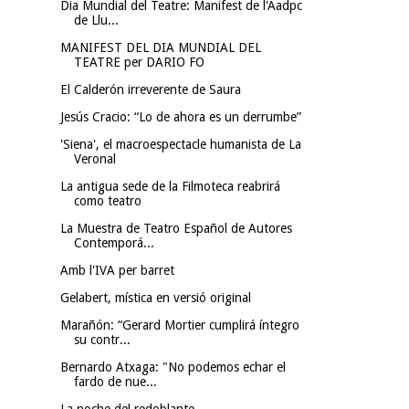
Dia Mundial del Teatre: Manifest de l'Aadpc
de Llu...
MANIFEST DEL DIA MUNDIAL DEL
TEATRE per DARIO FO
El Calderón irreverente de Saura
Jesús Cracio: “Lo de ahora es un derrumbe”
'Siena', el macroespectacle humanista de La
Veronal
La antigua sede de la Filmoteca reabrirá
como teatro
La Muestra de Teatro Español de Autores
Contemporá...
Amb l'IVA per barret
Gelabert, mística en versió original
Marañón: “Gerard Mortier cumplirá íntegro
su contr...
Bernardo Atxaga: "No podemos echar el
fardo de nue...
La noche del redoblante