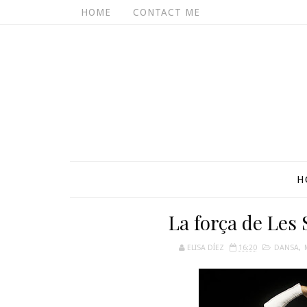
HOME
CONTACT ME
H
La força de Les 
ELISA DÍEZ
16:20
DANSA
,