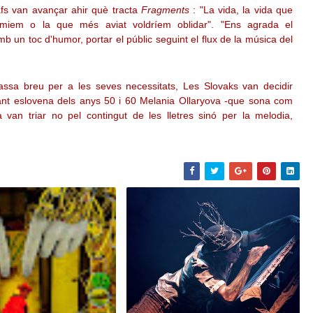
afs van avançar ahir què tracta
Fragments
: "La vida, la vida que
miem o la que més aviat voldríem oblidar". "Ens agrada el
amb un toc d'humor, portar el públic seguint el flux de la música del
sa breu per a les seves necessitats, Les Slovaks van decidir
tant eslovena dels anys 50 i 60 Melania Ollaryova -que sona com
van triar no pel contingut de les lletres sinó per la melodia,