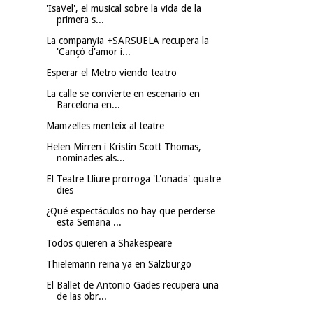
'IsaVel', el musical sobre la vida de la
primera s...
La companyia +SARSUELA recupera la
'Cançó d'amor i...
Esperar el Metro viendo teatro
La calle se convierte en escenario en
Barcelona en...
Mamzelles menteix al teatre
Helen Mirren i Kristin Scott Thomas,
nominades als...
El Teatre Lliure prorroga 'L'onada' quatre
dies
¿Qué espectáculos no hay que perderse
esta Semana ...
Todos quieren a Shakespeare
Thielemann reina ya en Salzburgo
El Ballet de Antonio Gades recupera una
de las obr...