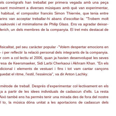
ls coreògrafs han treballat per primera vegada amb una peça
posant moviment a diverses músiques amb què van experimentar,
 habitual, el compositor francès Simon Thierrée, que tenia entre
ins van acceptar treballar-hi abans d'escoltar-la: "Trobem molt
Txaikovski i el minimalisme de Philip Glass. Ens va agradar deixar-
Herich, un dels membres de la companyia. El tret més destacat de
fisicalitat, pel seu caràcter popular -"Volem despertar emocions en
i per reflectir la relació personal dels integrants de la companyia.
ir com a col·lectiu el 2006, quan ja havien desenvolupat les seves
resa de Keersmaeker, Sidi Larbi Cherkaoui i Akhram Khan. "En els
icional i elements de vestuari i fins i tot vam cantar cançons
edat el ritme, l'estil, l'essència", va dir Anton Lachky.
ètode de treball. Després d'experimentar col·lectivament en els
a a partir de les idees individuals de cadascun d'ells. La resta
 "Això també ens ha permès tenir una mirada des de fora del nostre
l to, la música dóna unitat a les aportacions de cadascun dels