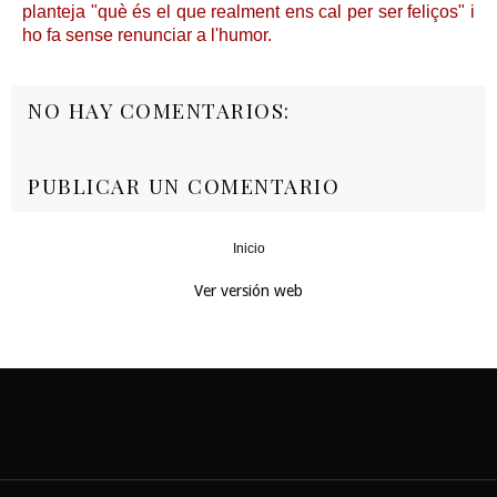
planteja "què és el que realment ens cal per ser feliços" i
ho fa sense renunciar a l'humor.
NO HAY COMENTARIOS:
PUBLICAR UN COMENTARIO
Inicio
‹
›
Ver versión web