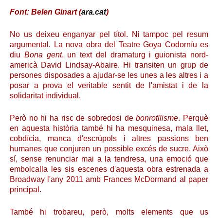
Font: Belen Ginart (
ara.cat
)
No us deixeu enganyar pel títol. Ni tampoc pel resum
argumental. La nova obra del Teatre Goya Codorníu es
diu
Bona gent
, un text del dramaturg i guionista nord-
americà David Lindsay-Abaire. Hi transiten un grup de
persones disposades a ajudar-se les unes a les altres i a
posar a prova el veritable sentit de l'amistat i de la
solidaritat individual.
Però no hi ha risc de sobredosi de
bonrotllisme
. Perquè
en aquesta història també hi ha mesquinesa, mala llet,
cobdícia, manca d'escrúpols i altres passions ben
humanes que conjuren un possible excés de sucre. Això
sí, sense renunciar mai a la tendresa, una emoció que
embolcalla les sis escenes d'aquesta obra estrenada a
Broadway l'any 2011 amb Frances McDormand al paper
principal.
També hi trobareu, però, molts elements que us