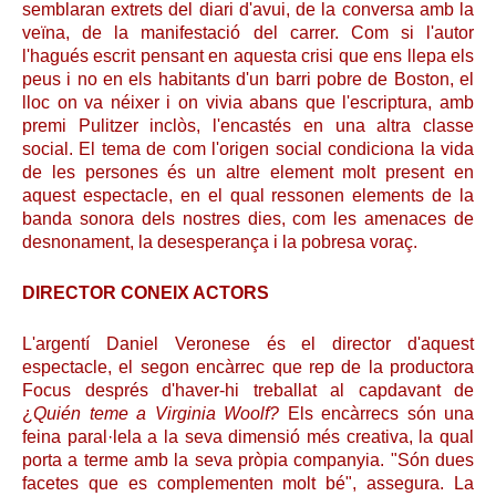
semblaran extrets del diari d'avui, de la conversa amb la
veïna, de la manifestació del carrer. Com si l'autor
l'hagués escrit pensant en aquesta crisi que ens llepa els
peus i no en els habitants d'un barri pobre de Boston, el
lloc on va néixer i on vivia abans que l'escriptura, amb
premi Pulitzer inclòs, l'encastés en una altra classe
social. El tema de com l'origen social condiciona la vida
de les persones és un altre element molt present en
aquest espectacle, en el qual ressonen elements de la
banda sonora dels nostres dies, com les amenaces de
desnonament, la desesperança i la pobresa voraç.
DIRECTOR CONEIX ACTORS
L'argentí Daniel Veronese és el director d'aquest
espectacle, el segon encàrrec que rep de la productora
Focus després d'haver-hi treballat al capdavant de
¿
Quién teme a Virginia Woolf?
Els encàrrecs són una
feina paral·lela a la seva dimensió més creativa, la qual
porta a terme amb la seva pròpia companyia. "Són dues
facetes que es complementen molt bé", assegura. La