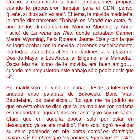
Cracio, acostumbrado a hacer producciones propias,
cuando le propusieron trabajar para el CDN, pensó:
“¡Leñe, si dios aún existe!”. El tema, la movida madrileña,
le atañe directamente: “Trabajé en
Madrid me mata
, fui
uno de los directores (con Moncho Alpuente y Ángel
Facio) de
La reina del Nilo,
donde actuaban Carmen
Maura, Wyoming, Félix Rotaeta, Jaume Sisa y con la que
se logró acabar con la movida, al menos escénicamente;
iba todas las noches al Sol de Jardines, a la plaza del
Dos de Mayo, a Los Arcos, al Elígeme, a la Manuela...
Óscar Mariné, icono de la movida, era buen amigo….,
cuando me propusieron este trabajo sólo podía decir que
sí”.
Su malditismo le vino de cuna. Desde adolescente
andaba entre palabras de Bukowski, Boris Vian,
Baudelaire, los patafísicos… “Lo que me ha jodido es
que en esta obra se dice que ‘a los malditos con carisma
es insoportable aguantarlos en casa’, y yo soy un santo.
Claro que en aquella época, solo por estar en
desacuerdo ya se era maldito”. Pero solo logró revalidar
su sello poniendo en pie obras como
Los domingos
matan más hombres que las bombas
,
Ejercicios de estilo
,