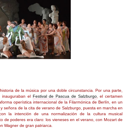
istoria de la música por una doble circunstancia. Por una parte,
n inauguraban el
Festival de Pascua de Salzburgo
, el certamen
orma operística internacional de la Filarmónica de Berlín, en un
ina y señora de la cita de verano de Salzburgo, puesta en marcha en
on la intención de una normalización de la cultura musical
to de poderes era claro: los vieneses en el verano, con Mozart de
n Wagner de gran patriarca.