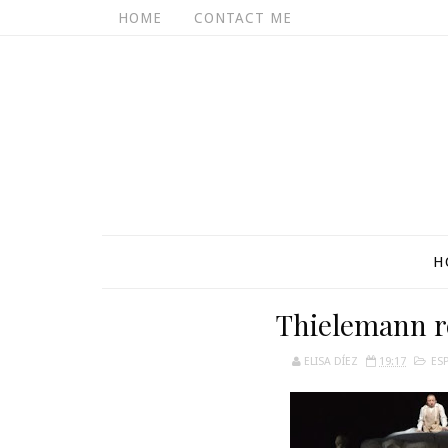
HOME
CONTACT ME
H
Thielemann r
ELISA DÍEZ
19:17
ES