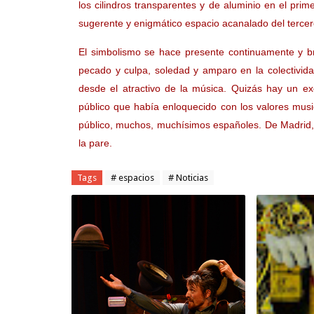
los cilindros transparentes y de aluminio en el prim
sugerente y enigmático espacio acanalado del tercer
El simbolismo se hace presente continuamente y bril
pecado y culpa, soledad y amparo en la colectivid
desde el atractivo de la música. Quizás hay un ex
público que había enloquecido con los valores musi
público, muchos, muchísimos españoles. De Madrid, 
la pare.
Tags
# espacios
# Noticias