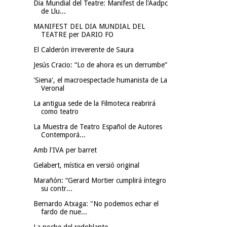
Dia Mundial del Teatre: Manifest de l'Aadpc
de Llu...
MANIFEST DEL DIA MUNDIAL DEL
TEATRE per DARIO FO
El Calderón irreverente de Saura
Jesús Cracio: “Lo de ahora es un derrumbe”
'Siena', el macroespectacle humanista de La
Veronal
La antigua sede de la Filmoteca reabrirá
como teatro
La Muestra de Teatro Español de Autores
Contemporá...
Amb l'IVA per barret
Gelabert, mística en versió original
Marañón: “Gerard Mortier cumplirá íntegro
su contr...
Bernardo Atxaga: "No podemos echar el
fardo de nue...
La noche del redoblante