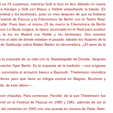
ió en 23 ocasiones, mientras Solti lo hizo en dos, Abbado en nueve
re Karajan y Solti con Masur y Haitink empuñando la batuta. En
 festival y los berlineses, justo un mes después de que se hubiese
estival de Pascua y la Filarmónica de Berlín con el Teatro Real.
sifal
. Pues bien, el mismo 23 de marzo la Filarmónica de Berlín
 con
La flauta mágica
, la ópera anunciada en el Real para sustituir
rá la luz en Madrid con Rattle y los berlineses. Dos eventos
mos al dato de dónde estaban el pasado sábado los titulares de la
da de Salzburgo sobre Baden Baden es abrumadora. ¿El peso de la
 la orquesta de su vida con la Staatskapelle de Dresde, después
utsche Oper Berlín. Es la orquesta de la tradición —sus orígenes
 suministra el armazón básico a Bayreuth. Thielemann reivindica
enze pero que tiene su trilogía central en Wagner, Bruckner y
lla
, de este último—.
con chiquitas. Para comenzar,
Parsifal
, de la que Thielemann fue
entó en el Festival de Pascua en 1980 y 1981, además de ser el
a del certamen en 2002 con una puesta en escena de Peter Stein.