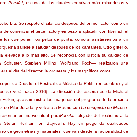
para
Parsifal
, es uno de los rituales creativos más misteriosos y
soberbia. Se respetó el silencio después del primer acto, como en
 de comenzar el tercer acto y empezó a aplaudir con libertad, el
de los que ponen los pelos de punta, como si asistiésemos a un
orquesta saliese a saludar después de los cantantes. Otro griterío.
a elevada a lo más alto. Se reconocía con justicia su calidad de
 Schuster, Stephen Milling, Wolfgang Koch— realizaron una
ra el día del director, la orquesta y los magníficos coros.
soper de Dresde, el Festival de Música de Pekín (en octubre) y el
que se verá hacia 2016). La dirección de escena es de Michael
r Polzin, que suministra las imágenes del programa de la próxima
o
, de Pilar Jurado, y volverá a Madrid con
La conquista de México
,
resentar un nuevo ritual para
Parsifal
, alejado del realismo a lo
 lo Stefan Herheim en Bayreuth. Hay un juego de dualidades
uso de geometrías y materiales, que van desde la racionalidad de