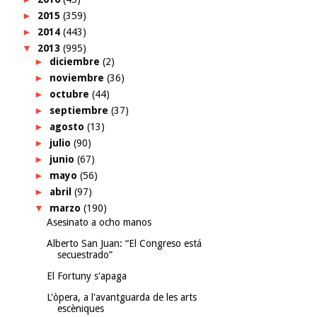
►
2015
(359)
►
2014
(443)
▼
2013
(995)
►
diciembre
(2)
►
noviembre
(36)
►
octubre
(44)
►
septiembre
(37)
►
agosto
(13)
►
julio
(90)
►
junio
(67)
►
mayo
(56)
►
abril
(97)
▼
marzo
(190)
Asesinato a ocho manos
Alberto San Juan: “El Congreso está
secuestrado”
El Fortuny s'apaga
L'òpera, a l'avantguarda de les arts
escèniques