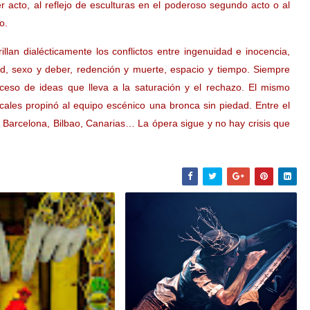
er acto, al reflejo de esculturas en el poderoso segundo acto o al
o.
lan dialécticamente los conflictos entre ingenuidad e inocencia,
ad, sexo y deber, redención y muerte, espacio y tiempo. Siempre
ceso de ideas que lleva a la saturación y el rechazo. El mismo
cales propinó al equipo escénico una bronca sin piedad. Entre el
Barcelona, Bilbao, Canarias… La ópera sigue y no hay crisis que