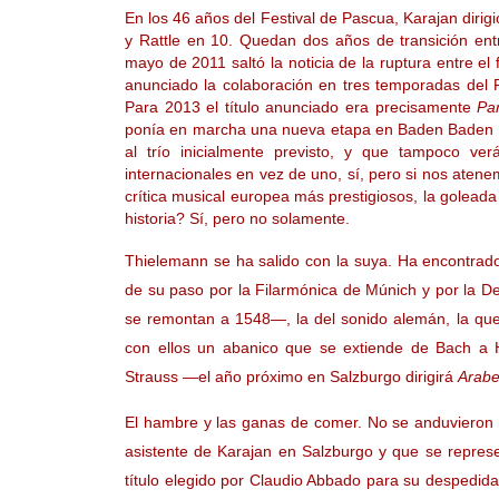
En los 46 años del Festival de Pascua, Karajan dirig
y Rattle en 10. Quedan dos años de transición ent
mayo de 2011 saltó la noticia de la ruptura entre el
anunciado la colaboración en tres temporadas del F
Para 2013 el título anunciado era precisamente
Par
ponía en marcha una nueva etapa en Baden Baden
al trío inicialmente previsto, y que tampoco ve
internacionales en vez de uno, sí, pero si nos atene
crítica musical europea más prestigiosos, la golea
historia? Sí, pero no solamente.
Thielemann se ha salido con la suya. Ha encontrado
de su paso por la Filarmónica de Múnich y por la De
se remontan a 1548—, la del sonido alemán, la que
con ellos un abanico que se extiende de Bach a H
Strauss —el año próximo en Salzburgo dirigirá
Arabe
El hambre y las ganas de comer. No se anduvieron 
asistente de Karajan en Salzburgo y que se repres
título elegido por Claudio Abbado para su despedid