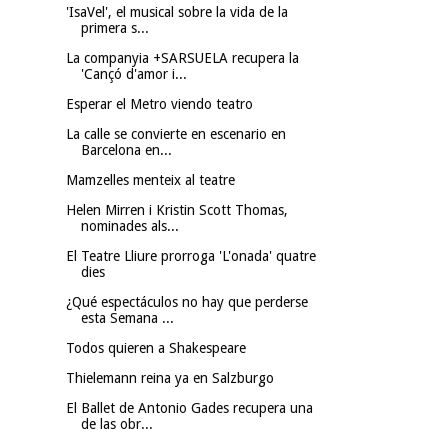
'IsaVel', el musical sobre la vida de la
primera s...
La companyia +SARSUELA recupera la
'Cançó d'amor i...
Esperar el Metro viendo teatro
La calle se convierte en escenario en
Barcelona en...
Mamzelles menteix al teatre
Helen Mirren i Kristin Scott Thomas,
nominades als...
El Teatre Lliure prorroga 'L'onada' quatre
dies
¿Qué espectáculos no hay que perderse
esta Semana ...
Todos quieren a Shakespeare
Thielemann reina ya en Salzburgo
El Ballet de Antonio Gades recupera una
de las obr...