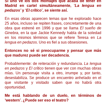
Si uno ve los dos montajes que acaba de tener en
Madrid en cartel simultáneamente, ‘
La lengua en
pedazos’
y ‘
El crítico
’, se siente así.
En esas obras aparecen temas que he explorado hace
25 años, incluso se repiten frases, concretamente de una
obra que estrené en 1996 y que se llama
El sueño de
Ginebra
, en la que Jackie Kennedy habla de la soledad
en los mismos términos que se refiere Teresa en
La
lengua en pedazos
. Uno es fiel a sus obsesiones.
Entonces no sé si preocuparme y pensar que más
que madurez puede ser decadencia.
Probablemente: de reiteración y redundancia.
La lengua
en pedazos
y
El crítico
tienen que ver con muchas obras
mías. Un personaje visita a otro, irrumpe y, por tanto,
desestabiliza. Se produce un encuentro anhelado en el
que visitante y visitado saben que no habrá otra
oportunidad.
Me está hablando de un duelo, en términos de
‘western’. ¿Puede ser eso el teatro?