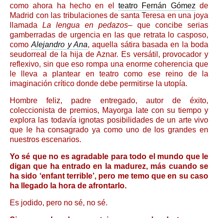
como ahora ha hecho en el
teatro Fernán Gómez
de
Madrid con las tribulaciones de santa Teresa en una joya
llamada
La lengua en pedazos
– que concibe serias
gamberradas de urgencia en las que retrata lo casposo,
como
Alejandro y Ana
, aquella sátira basada en la boda
seudorreal de la hija de Aznar. Es versátil, provocador y
reflexivo, sin que eso rompa una enorme coherencia que
le lleva a plantear en teatro como ese reino de la
imaginación crítico donde debe permitirse la utopía.
Hombre feliz, padre entregado, autor de éxito,
coleccionista de premios, Mayorga late con su tiempo y
explora las todavía ignotas posibilidades de un arte vivo
que le ha consagrado ya como uno de los grandes en
nuestros escenarios.
Yo sé que no es agradable para todo el mundo que le
digan que ha entrado en la madurez, más cuando se
ha sido ‘enfant terrible’, pero me temo que en su caso
ha llegado la hora de afrontarlo.
Es jodido, pero no sé, no sé.