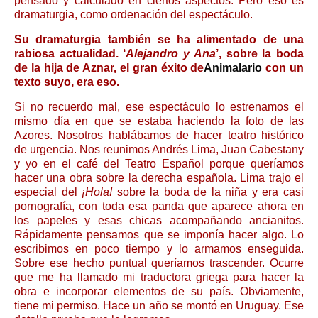
pensado y calculado en ciertos aspectos. Pero eso es
dramaturgia, como ordenación del espectáculo.
Su dramaturgia también se ha alimentado de una
rabiosa actualidad. ‘
Alejandro y Ana
’, sobre la boda
de la hija de Aznar, el gran éxito de
Animalario
con un
texto suyo, era eso.
Si no recuerdo mal, ese espectáculo lo estrenamos el
mismo día en que se estaba haciendo la foto de las
Azores. Nosotros hablábamos de hacer teatro histórico
de urgencia. Nos reunimos Andrés Lima, Juan Cabestany
y yo en el café del Teatro Español porque queríamos
hacer una obra sobre la derecha española. Lima trajo el
especial del
¡Hola!
sobre la boda de la niña y era casi
pornografía, con toda esa panda que aparece ahora en
los papeles y esas chicas acompañando ancianitos.
Rápidamente pensamos que se imponía hacer algo. Lo
escribimos en poco tiempo y lo armamos enseguida.
Sobre ese hecho puntual queríamos trascender. Ocurre
que me ha llamado mi traductora griega para hacer la
obra e incorporar elementos de su país. Obviamente,
tiene mi permiso. Hace un año se montó en Uruguay. Ese