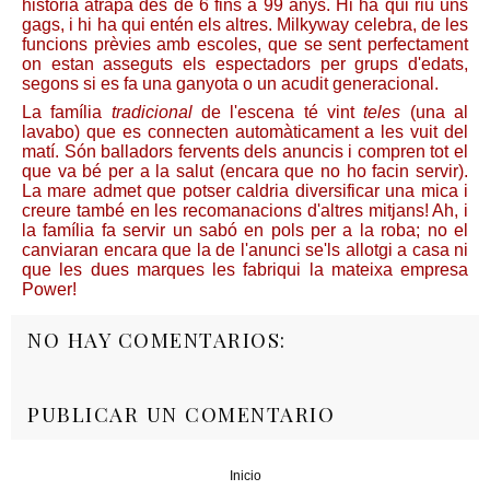
història atrapa des de 6 fins a 99 anys. Hi ha qui riu uns
gags, i hi ha qui entén els altres. Milkyway celebra, de les
funcions prèvies amb escoles, que se sent perfectament
on estan asseguts els espectadors per grups d'edats,
segons si es fa una ganyota o un acudit generacional.
La família
tradicional
de l'escena té vint
teles
(una al
lavabo) que es connecten automàticament a les vuit del
matí. Són balladors fervents dels anuncis i compren tot el
que va bé per a la salut (encara que no ho facin servir).
La mare admet que potser caldria diversificar una mica i
creure també en les recomanacions d'altres mitjans! Ah, i
la família fa servir un sabó en pols per a la roba; no el
canviaran encara que la de l'anunci se'ls allotgi a casa ni
que les dues marques les fabriqui la mateixa empresa
Power!
NO HAY COMENTARIOS:
PUBLICAR UN COMENTARIO
Inicio
‹
›