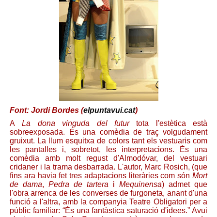
Font: Jordi Bordes (
elpuntavui.cat
)
A
La dona vinguda del futur
tota l'estètica està
sobreexposada. És una comèdia de traç volgudament
gruixut. La llum esquitxa de colors tant els vestuaris com
les pantalles i, sobretot, les interpretacions. És una
comèdia amb molt regust d'Almodóvar, del vestuari
cridaner i la trama desbarrada. L'autor, Marc Rosich, (que
fins ara havia fet tres adaptacions literàries com són
Mort
de dama
,
Pedra de tartera
i
Mequinensa
) admet que
l'obra arrenca de les converses de furgoneta, anant d'una
funció a l'altra, amb la companyia Teatre Obligatori per a
públic familiar: “És una fantàstica saturació d'idees.” Avui