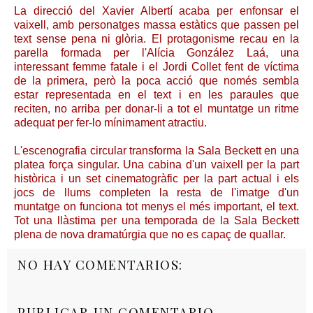
La direcció del Xavier Albertí acaba per enfonsar el
vaixell, amb personatges massa estàtics que passen pel
text sense pena ni glòria. El protagonisme recau en la
parella formada per l'Alícia González Laá, una
interessant femme fatale i el Jordi Collet fent de víctima
de la primera, però la poca acció que només sembla
estar representada en el text i en les paraules que
reciten, no arriba per donar-li a tot el muntatge un ritme
adequat per fer-lo mínimament atractiu.
L'escenografia circular transforma la Sala Beckett en una
platea força singular. Una cabina d'un vaixell per la part
històrica i un set cinematogràfic per la part actual i els
jocs de llums completen la resta de l'imatge d'un
muntatge on funciona tot menys el més important, el text.
Tot una llàstima per una temporada de la Sala Beckett
plena de nova dramatúrgia que no es capaç de quallar.
NO HAY COMENTARIOS:
PUBLICAR UN COMENTARIO