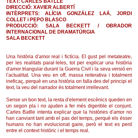
TEXT: CARLES BATLLE
DIRECCIÓ: XAVIER ALBERTÍ
INTÈRPRETS: ALÍCIA GONZÁLEZ LAÁ, JORDI
COLLET i PEPO BLASCO
PRODUCCIÓ: SALA BECKETT / OBRADOR
INTERNACIONAL DE DRAMATÚRGIA
SALA BECKETT
Una història d'amor real i fictícia. El gust pel metateatre,
per les realitats paral·leles, tot per explicar una història
d'amor triangular durant la Guerra Civil i la seva versió en
l'actualitat. Una veu en off, massa reiterativa i totalment
ineficaç, perquè en una història on falla des del principi el
text, la veu del narrador és totalment irrellevant.
Sense un bon text, la resta d'element escènics queden en
un segon pla i no ajuden a fer més digerible el conjunt.
Carles Batlle intenta explicar que la històries d'amor no
han canviant tant amb el pas del temps, perquè els ésser
humans no han evolucionat gaire, però el text es perd
entre el context històric i el temps real.