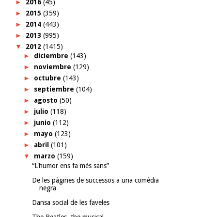
►
2016
(45)
►
2015
(359)
►
2014
(443)
►
2013
(995)
▼
2012
(1415)
►
diciembre
(143)
►
noviembre
(129)
►
octubre
(143)
►
septiembre
(104)
►
agosto
(50)
►
julio
(118)
►
junio
(112)
►
mayo
(123)
►
abril
(101)
▼
marzo
(159)
“L'humor ens fa més sans”
De les pàgines de successos a una comèdia
negra
Dansa social de les faveles
The Beatles, the musical