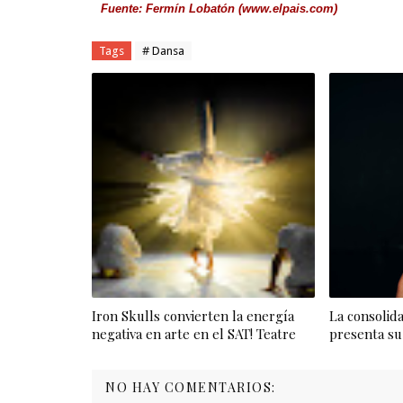
Fuente: Fermín Lobatón (www.elpais.com)
Tags
# Dansa
Iron Skulls convierten la energía
La consolid
negativa en arte en el SAT! Teatre
presenta su
NO HAY COMENTARIOS: