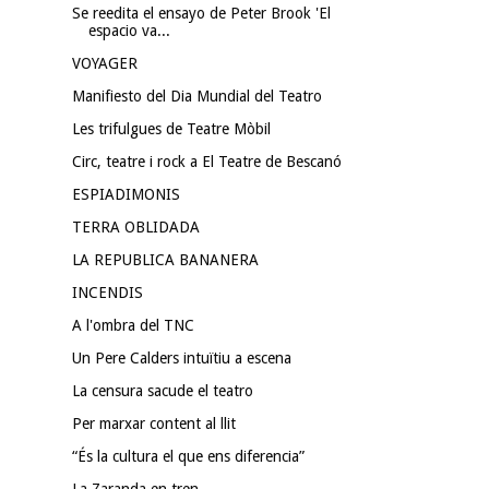
Se reedita el ensayo de Peter Brook 'El
espacio va...
VOYAGER
Manifiesto del Dia Mundial del Teatro
Les trifulgues de Teatre Mòbil
Circ, teatre i rock a El Teatre de Bescanó
ESPIADIMONIS
TERRA OBLIDADA
LA REPUBLICA BANANERA
INCENDIS
A l'ombra del TNC
Un Pere Calders intuïtiu a escena
La censura sacude el teatro
Per marxar content al llit
“És la cultura el que ens diferencia”
La Zaranda en tren