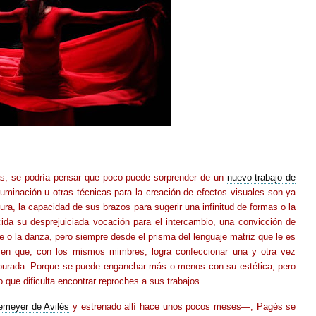
s, se podría pensar que poco puede sorprender de un
nuevo trabajo de
luminación u otras técnicas para la creación de efectos visuales son ya
ura, la capacidad de sus brazos para sugerir una infinitud de formas o la
da su desprejuiciada vocación para el intercambio, una convicción de
le o la danza, pero siempre desde el prisma del lenguaje matriz que le es
ba en que, con los mismos mimbres, logra confeccionar una y otra vez
purada. Porque se puede enganchar más o menos con su estética, pero
 que dificulta encontrar reproches a sus trabajos.
emeyer de Avilés
y estrenado allí hace unos pocos meses—, Pagés se