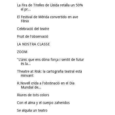
La Fira de Titelles de Lleida retalla un 50%
el pr...
El Festival de Mérida convertido en ave
Fénix
Celebració del teatre
Fruit de l'observació
LA NOSTRA CLASSE
ZOOM
"L'únic que ens dóna força i sentit de futur
és la...
Theatre at Risk: la cartografia teatral està
minvant
R.Novell crida a l'obstinació en el Dia
Mundial de...
Riures de tots colors
Con el alma y el cuerpo zaheridos
Se alquila un teatro