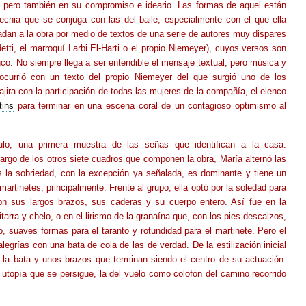
o, pero también en su compromiso e ideario. Las formas de aquel están
ecnia que se conjuga con las del baile, especialmente con el que ella
ladan a la obra por medio de textos de una serie de autores muy dispares
ti, el marroquí Larbi El-Harti o el propio Niemeyer), cuyos versos son
nco. No siempre llega a ser entendible el mensaje textual, pero música y
currió con un texto del propio Niemeyer del que surgió uno de los
ra con la participación de todas las mujeres de la compañía, el elenco
tins
para terminar en una escena coral de un contagioso optimismo al
ulo, una primera muestra de las señas que identifican a la casa:
argo de los otros siete cuadros que componen la obra, María alternó las
s la sobriedad, con la excepción ya señalada, es dominante y tiene un
artinetes, principalmente. Frente al grupo, ella optó por la soledad para
con sus largos brazos, sus caderas y su cuerpo entero. Así fue en la
tarra y chelo, o en el lirismo de la granaína que, con los pies descalzos,
o, suaves formas para el taranto y rotundidad para el martinete. Pero el
alegrías con una bata de cola de las de verdad. De la estilización inicial
n la bata y unos brazos que terminan siendo el centro de su actuación.
 utopía que se persigue, la del vuelo como colofón del camino recorrido