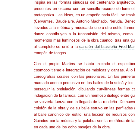
inspira en las formas sinuosas del centenario arquitect
presentes en escena con un sencillo recurso de luminot
protagoniza. Las ideas, en un empeño nada fácil, se tras
(Cervantes, Baudelaire, Antonio Machado, Neruda, Benedet
llevados a la métrica y música de uno u otro estilo flame
danza contribuyen a la transmisión del mismo, como o
momentos más luminosos de la obra cuando, tras una guaji
al completo se unió a la
canción del brasileño Fred Mar
compás de tangos.
Con el propio Martins se había iniciado el espectác
cosmopolitismo e integración de músicas y danzas. A lo l
coreografías corales con las personales. En las primera
marcado acento percusivo en los bailes de la soleá y los m
perseguir la ondulación, dibujando curvilíneas formas 
indagación de la farruca, con un hermoso diálogo entre gui
se volvería fuerza con la llegada de la rondeña. De nuev
colofón de la obra y de su baile estuvo en las perfiladas 
al baile canónico del estilo, una lección de recursos co
Guiados por la música y la palabra son la metáfora de la
en cada uno de los ocho pasajes de la obra.