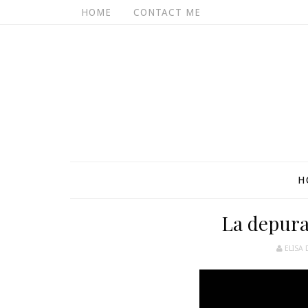
HOME
CONTACT ME
H
La depura
ELISA 