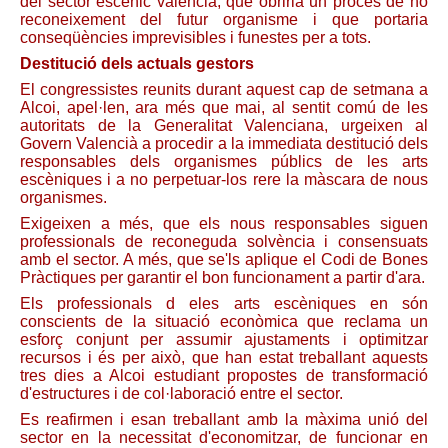
del sector escènic valencià, que obriria un procés de no
reconeixement del futur organisme i que portaria
conseqüències imprevisibles i funestes per a tots.
Destitució dels actuals gestors
El congressistes reunits durant aquest cap de setmana a
Alcoi, apel·len, ara més que mai, al sentit comú de les
autoritats de la Generalitat Valenciana, urgeixen al
Govern Valencià a procedir a la immediata destitució dels
responsables dels organismes públics de les arts
escèniques i a no perpetuar-los rere la màscara de nous
organismes.
Exigeixen a més, que els nous responsables siguen
professionals de reconeguda solvència i consensuats
amb el sector. A més, que se'ls aplique el Codi de Bones
Pràctiques per garantir el bon funcionament a partir d'ara.
Els professionals d eles arts escèniques en són
conscients de la situació econòmica que reclama un
esforç conjunt per assumir ajustaments i optimitzar
recursos i és per això, que han estat treballant aquests
tres dies a Alcoi estudiant propostes de transformació
d'estructures i de col·laboració entre el sector.
Es reafirmen i esan treballant amb la màxima unió del
sector en la necessitat d'economitzar, de funcionar en