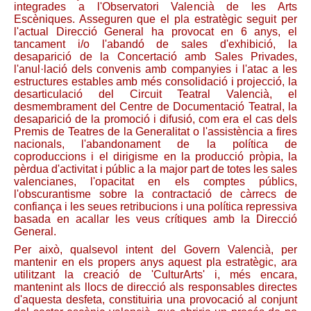
integrades a l'Observatori Valencià de les Arts
Escèniques. Asseguren que el pla estratègic seguit per
l'actual Direcció General ha provocat en 6 anys, el
tancament i/o l'abandó de sales d'exhibició, la
desaparició de la Concertació amb Sales Privades,
l'anul·lació dels convenis amb companyies i l'atac a les
estructures estables amb més consolidació i projecció, la
desarticulació del Circuit Teatral Valencià, el
desmembrament del Centre de Documentació Teatral, la
desaparició de la promoció i difusió, com era el cas dels
Premis de Teatres de la Generalitat o l'assistència a fires
nacionals, l'abandonament de la política de
coproduccions i el dirigisme en la producció pròpia, la
pèrdua d'activitat i públic a la major part de totes les sales
valencianes, l'opacitat en els comptes públics,
l'obscurantisme sobre la contractació de càrrecs de
confiança i les seues retribucions i una política repressiva
basada en acallar les veus crítiques amb la Direcció
General.
Per això, qualsevol intent del Govern Valencià, per
mantenir en els propers anys aquest pla estratègic, ara
utilitzant la creació de 'CulturArts' i, més encara,
mantenint als llocs de direcció als responsables directes
d'aquesta desfeta, constituiria una provocació al conjunt