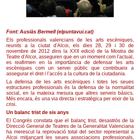
Font: Ausiàs Bermell (elpuntavui.cat)
Els professionals valencians de les arts escèniques,
reunits a la ciutat d'Alcoi, els dies 28, 29 i 30 de
novembre de 2012 dins la XXII edició de la Mostra de
Teatre d'Alcoi, asseguren que en un moment com l'actual,
es reafirmen en la importància de defensar les arts
escèniques com un servei públic que contribueix a
assegurar el dret i l'accés a la cultura de la ciutadania.
La defensa de les arts escèniques i totes les seues
estructures professionals és la defensa de la normalitat
social, en la mateixa mesura que altres serveis bàsics.
Més encara, és una via directa i estratègica per eixir de la
crisi.
Un balanc trist de sis anys
El Congrés constata que el balanç trist, desastrós de la
Direcció General de Teatres de la Generalitat Valenciana
ha merescut la reprovació total del sector representat a
Alcoi mitjançant les seues associacions professionals,