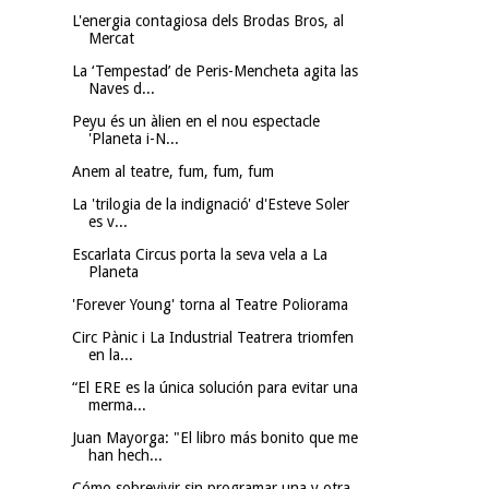
L'energia contagiosa dels Brodas Bros, al
Mercat
La ‘Tempestad’ de Peris-Mencheta agita las
Naves d...
Peyu és un àlien en el nou espectacle
'Planeta i-N...
Anem al teatre, fum, fum, fum
La 'trilogia de la indignació' d'Esteve Soler
es v...
Escarlata Circus porta la seva vela a La
Planeta
'Forever Young' torna al Teatre Poliorama
Circ Pànic i La Industrial Teatrera triomfen
en la...
“El ERE es la única solución para evitar una
merma...
Juan Mayorga: "El libro más bonito que me
han hech...
Cómo sobrevivir sin programar una y otra