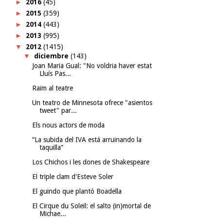
►
2016
(45)
►
2015
(359)
►
2014
(443)
►
2013
(995)
▼
2012
(1415)
▼
diciembre
(143)
Joan Maria Gual: "No voldria haver estat
Lluís Pas...
Raïm al teatre
Un teatro de Minnesota ofrece "asientos
tweet" par...
Els nous actors de moda
“La subida del IVA está arruinando la
taquilla”
Los Chichos i les dones de Shakespeare
El triple clam d'Esteve Soler
El guindo que plantó Boadella
El Cirque du Soleil: el salto (in)mortal de
Michae...