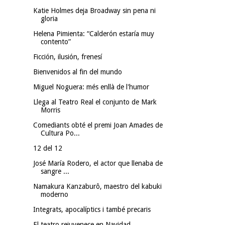
Katie Holmes deja Broadway sin pena ni
gloria
Helena Pimienta: “Calderón estaría muy
contento”
Ficción, ilusión, frenesí
Bienvenidos al fin del mundo
Miguel Noguera: més enllà de l'humor
Llega al Teatro Real el conjunto de Mark
Morris
Comediants obté el premi Joan Amades de
Cultura Po...
12 del 12
José María Rodero, el actor que llenaba de
sangre ...
Namakura Kanzaburô, maestro del kabuki
moderno
Integrats, apocalíptics i també precaris
El teatro rejuvenece en Navidad