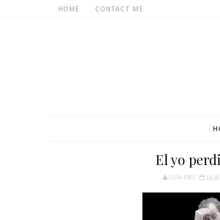
HOME
CONTACT ME
H
El yo perd
ELISA DÍEZ
16:58