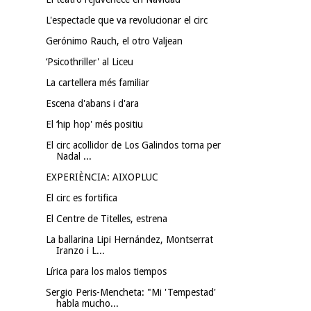
L'espectacle que va revolucionar el circ
Gerónimo Rauch, el otro Valjean
‘Psicothriller' al Liceu
La cartellera més familiar
Escena d'abans i d'ara
El ‘hip hop' més positiu
El circ acollidor de Los Galindos torna per
Nadal ...
EXPERIÈNCIA: AIXOPLUC
El circ es fortifica
El Centre de Titelles, estrena
La ballarina Lipi Hernández, Montserrat
Iranzo i L...
Lírica para los malos tiempos
Sergio Peris-Mencheta: "Mi 'Tempestad'
habla mucho...