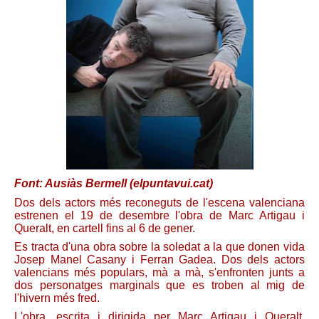
Font: Ausiàs Bermell (elpuntavui.cat)
Dos dels actors més reconeguts de l'escena valenciana
estrenen el 19 de desembre l'obra de Marc Artigau i
Queralt, en cartell fins al 6 de gener.
Es tracta d'una obra sobre la soledat a la que donen vida
Josep Manel Casany i Ferran Gadea. Dos dels actors
valencians més populars, mà a mà, s'enfronten junts a
dos personatges marginals que es troben al mig de
l'hivern més fred.
L'obra, escrita i dirigida per Marc Artigau i Queralt,