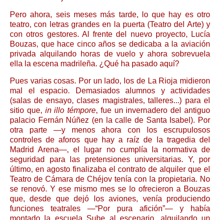
Pero ahora, seis meses más tarde, lo que hay es otro
teatro, con letras grandes en la puerta (Teatro del Arte) y
con otros gestores. Al frente del nuevo proyecto, Lucía
Bouzas, que hace cinco años se dedicaba a la aviación
privada alquilando horas de vuelo y ahora sobrevuela
ella la escena madrileña. ¿Qué ha pasado aquí?
Pues varias cosas. Por un lado, los de La Rioja midieron
mal el espacio. Demasiados alumnos y actividades
(salas de ensayo, clases magistrales, talleres...) para el
sitio que,
in illo témpore
, fue un invernadero del antiguo
palacio Fernán Núñez (en la calle de Santa Isabel). Por
otra parte —y menos ahora con los escrupulosos
controles de aforos que hay a raíz de la tragedia del
Madrid Arena—, el lugar no cumplía la normativa de
seguridad para las pretensiones universitarias. Y, por
último, en agosto finalizaba el contrato de alquiler que el
Teatro de Cámara de Chéjov tenía con la propietaria. No
se renovó. Y ese mismo mes se lo ofrecieron a Bouzas
que, desde que dejó los aviones, venía produciendo
funciones teatrales —“Por pura afición”— y había
montado la escuela Sube al escenario, alquilando un