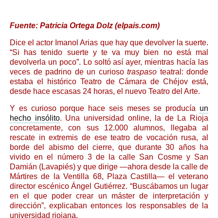
Fuente: Patricia Ortega Dolz (elpais.com)
Dice el actor Imanol Arias que hay que devolver la suerte.
“Si has tenido suerte y te va muy bien no está mal
devolverla un poco”. Lo soltó así ayer, mientras hacía las
veces de padrino de un curioso
traspaso
teatral: donde
estaba el histórico Teatro de Cámara de Chéjov está,
desde hace escasas 24 horas, el nuevo Teatro del Arte.
Y es curioso porque hace seis meses se producía
un
hecho insólito
. Una universidad online, la de La Rioja
concretamente, con sus 12.000 alumnos, llegaba al
rescate in extremis de ese teatro de vocación rusa, al
borde del abismo del cierre, que durante 30 años ha
vivido en el número 3 de la calle San Cosme y San
Damián (Lavapiés) y que dirige —ahora desde la calle de
Mártires de la Ventilla 68, Plaza Castilla— el veterano
director escénico Ángel Gutiérrez. “Buscábamos un lugar
en el que poder crear un máster de interpretación y
dirección”, explicaban entonces los responsables de la
universidad riojana.