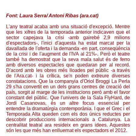
Font: Laura Serra/ Antoni Ribas (ara.cat)
L'any teatral acaba amb una situació d'excepció. Mentre
que les xifres de la temporada anterior indicaven que el
sector capejava la crisi -amb gairebé 2,9 milions
d'espectadors-, l'inici d'aquesta ha estat marcat per la
davallada de l'oferta i la demanda -en part, conseqüència
de la crisi i de l'augment de l'IVA al 21%-. Però el teatre
també ha demostrat que la seva mala salut és de ferro
amb diversos espectacles que quedaran per al record.
D'acord amb les obres més lloades pel públic -a través
de l'Ara.cat- i la crítica, se'n poden extreure diverses
constatacions. Que la companyia d'Oriol Broggi La Perla
29 s'ha convertit en un dels grans centres de creació del
país, sorgit al marge de les institucions però amb el favor
constant del públic. Que l'univers de la Sala FlyHard, de
Jordi Casanovas, és un altre focus essencial per
entendre la dramatúrgia contemporània. I que el Grec i el
Temporada Alta queden com els dos únics reductes per
descobrir produccions internacionals a Catalunya. La
centralitat teatral ara resideix en grans idees. Aquestes
són les que més han enlluernat els espectadors el 2012.