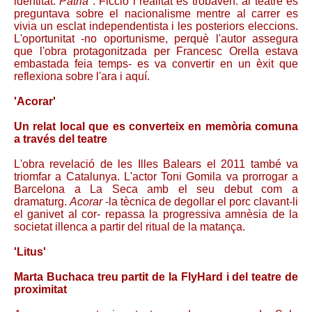
identitat:
Pàtria
. Ficció i realitat es trobaven: al teatre es
preguntava sobre el nacionalisme mentre al carrer es
vivia un esclat independentista i les posteriors eleccions.
L'oportunitat -no oportunisme, perquè l'autor assegura
que l'obra protagonitzada per Francesc Orella estava
embastada feia temps- es va convertir en un èxit que
reflexiona sobre l'ara i aquí.
'Acorar'
Un relat local que es converteix en memòria comuna
a través del teatre
L'obra revelació de les Illes Balears el 2011 també va
triomfar a Catalunya. L'actor Toni Gomila va prorrogar a
Barcelona a La Seca amb el seu debut com a
dramaturg.
Acorar
-la tècnica de degollar el porc clavant-li
el ganivet al cor- repassa la progressiva amnèsia de la
societat illenca a partir del ritual de la matança.
'Litus'
Marta Buchaca treu partit de la FlyHard i del teatre de
proximitat