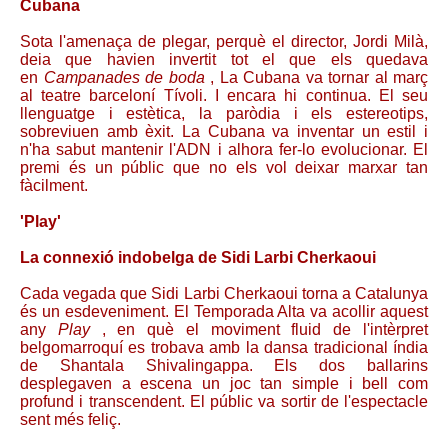
Cubana
Sota l'amenaça de plegar, perquè el director, Jordi Milà,
deia que havien invertit tot el que els quedava
en
Campanades de boda
, La Cubana va tornar al març
al teatre barceloní Tívoli. I encara hi continua. El seu
llenguatge i estètica, la paròdia i els estereotips,
sobreviuen amb èxit. La Cubana va inventar un estil i
n'ha sabut mantenir l'ADN i alhora fer-lo evolucionar. El
premi és un públic que no els vol deixar marxar tan
fàcilment.
'Play'
La connexió indobelga de Sidi Larbi Cherkaoui
Cada vegada que Sidi Larbi Cherkaoui torna a Catalunya
és un esdeveniment. El Temporada Alta va acollir aquest
any
Play
, en què el moviment fluid de l'intèrpret
belgomarroquí es trobava amb la dansa tradicional índia
de Shantala Shivalingappa. Els dos ballarins
desplegaven a escena un joc tan simple i bell com
profund i transcendent. El públic va sortir de l'espectacle
sent més feliç.