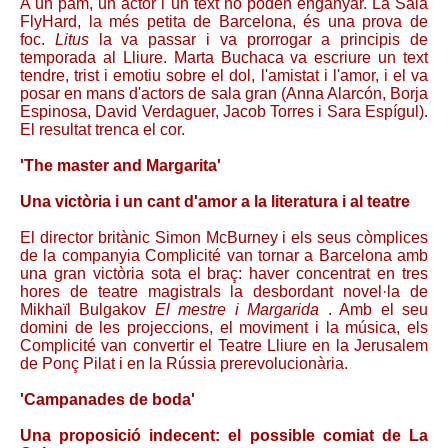
A un pam, un actor i un text no poden enganyar. La Sala
FlyHard, la més petita de Barcelona, és una prova de
foc.
Litus
la va passar i va prorrogar a principis de
temporada al Lliure. Marta Buchaca va escriure un text
tendre, trist i emotiu sobre el dol, l'amistat i l'amor, i el va
posar en mans d'actors de sala gran (Anna Alarcón, Borja
Espinosa, David Verdaguer, Jacob Torres i Sara Espígul).
El resultat trenca el cor.
'The master and Margarita'
Una victòria i un cant d'amor a la literatura i al teatre
El director britànic Simon McBurney i els seus còmplices
de la companyia Complicité van tornar a Barcelona amb
una gran victòria sota el braç: haver concentrat en tres
hores de teatre magistrals la desbordant novel·la de
Mikhaïl Bulgakov
El mestre i Margarida
. Amb el seu
domini de les projeccions, el moviment i la música, els
Complicité van convertir el Teatre Lliure en la Jerusalem
de Ponç Pilat i en la Rússia prerevolucionària.
'Campanades de boda'
Una proposició indecent: el possible comiat de La