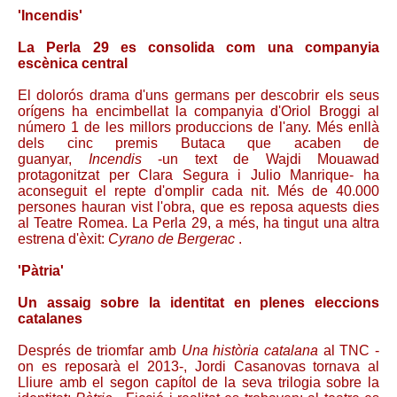
'Incendis'
La Perla 29 es consolida com una companyia
escènica central
El dolorós drama d'uns germans per descobrir els seus
orígens ha encimbellat la companyia d'Oriol Broggi al
número 1 de les millors produccions de l'any. Més enllà
dels cinc premis Butaca que acaben de
guanyar,
Incendis
-un text de Wajdi Mouawad
protagonitzat per Clara Segura i Julio Manrique- ha
aconseguit el repte d'omplir cada nit. Més de 40.000
persones hauran vist l'obra, que es reposa aquests dies
al Teatre Romea. La Perla 29, a més, ha tingut una altra
estrena d'èxit:
Cyrano de Bergerac
.
'Pàtria'
Un assaig sobre la identitat en plenes eleccions
catalanes
Després de triomfar amb
Una història catalana
al TNC -
on es reposarà el 2013-, Jordi Casanovas tornava al
Lliure amb el segon capítol de la seva trilogia sobre la