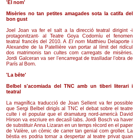
'El nom'
Misèries no tan petites amagades sota la catifa del
bon gust
Joel Joan va fer el salt a la direcció teatral dirigint -i
protagonitzant- al Teatre Goya Codorníu el fenomen
teatral francès del 2010. A
El nom
Matthieu Delaporte i
Alexandre de la Patellière van portar al límit del ridícul
dos matrimonis tan cultes com carregats de misèries.
Jordi Galceran va ser l'encarregat de traslladar l'obra de
París al Born.
'La bête'
Belbel s'acomiada del TNC amb un tiberi literari i
teatral
La magnífica traducció de Joan Sellent va fer possible
que Sergi Belbel dirigís al TNC el debat sobre el teatre
culte i el popular que el dramaturg nord-americà David
Hirson va escriure en decasíl·labs. Jordi Bosch va haver
de substituir Anna Lizaran en un temps rècord en el paper
de Valère, un còmic de carrer tan genial com groller. La
bèstia es podria tornar a despertar al teatre privat quan