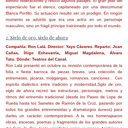
eliminó reiteraciones y retocó algunos pasajes. El gran pilar del
espectáculo fue el elenco, capitaneado por una descomunal
Blanca Portillo. Su actuación resultó ser un prodigio. En ningún
momento se advirtió que era una actriz en un personaje
masculino, sino un frágil príncipe traicionado por todo el mundo.
2. Siglo de oro, siglo de ahora
Compañía:
Ron Lalá.
Director:
Yayo Cáceres.
Reparto:
Juan
Cañas, Íñigo Echevarría, Miguel Magdalena, Álvaro
Tato.
Dónde:
Teatros del Canal.
Ron Lalá presentó en octubre su revisión contemporánea de la
folía o fiesta barroca de piezas breves, una colección de
entremeses, jácaras, mojigangas, romances, canciones... Con
espíritu dialéctico entre tradición y modernidad,
Siglo de oro,
siglo de ahora
recreó las estructuras, personajes, metros y
ritmos del entremés tradicional (desde los Pasos de Lope de
Rueda hasta los Sainetes de Ramón de la Cruz, pasando por
todos los grandes entremesistas y dramaturgos áureos) para
darles un carácter contemporáneo. A la vez homenajearon
obras, escenas, poemas y fragmentos de los grandes autores