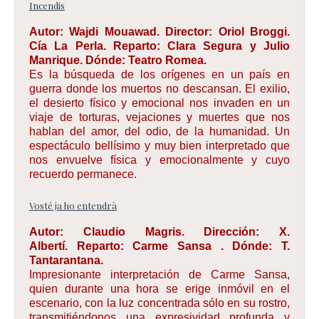
Incendis
Autor:
Wajdi Mouawad.
Director:
Oriol Broggi.
Cía La Perla.
Reparto:
Clara Segura y Julio
Manrique.
Dónde:
Teatro Romea.
Es la búsqueda de los orígenes en un país en
guerra donde los muertos no descansan. El exilio,
el desierto físico y emocional nos invaden en un
viaje de torturas, vejaciones y muertes que nos
hablan del amor, del odio, de la humanidad. Un
espectáculo bellísimo y muy bien interpretado que
nos envuelve física y emocionalmente y cuyo
recuerdo permanece.
Vosté ja ho entendrà
Autor:
Claudio Magris.
Dirección:
X.
Albertí.
Reparto:
Carme Sansa .
Dónde:
T.
Tantarantana.
Impresionante interpretación de Carme Sansa,
quien durante una hora se erige inmóvil en el
escenario, con la luz concentrada sólo en su rostro,
transmitiéndonos una expresividad profunda y