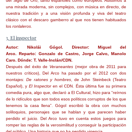
del Siglo de Oro, tanto españoles como europeos. Asistimos a
una mirada moderna, sin complejos, con música en directo, de
nuestra tradición y a una visión profunda y viva del teatro
clásico con el descaro gamberro al que nos tienen habituados
los
ronlaleros
.
3. El inspector
Autor:
Nikolái Gógol.
Director:
Miguel del
Arco.
Reparto:
Gonzalo de Castro, Jorge Calvo, Manolo
Caro.
Dónde:
T. Valle-Inclán/CDN.
Después del éxito de
Veraneantes
(mejor obra de 2011 para
nuestros críticos), Del Arco ha pasado por el 2012 con dos
montajes:
De ratones y hombres
, de John Steinbeck (Teatro
Español), y
El Inspector
en el CDN. Ésta última fue su primera
comedia pura, algo que, declaró a El Cultural, hizo para “reírnos
de lo ridículos que son todos esos políticos corruptos de los que
tenemos la casa llena”. Gógol escribió la obra con muchos
soliloquios, personajes que se hablan y que parecen haber
perdido el juicio. Del Arco tuvo en cuenta estos juegos para
romper las reglas de la verosimilitud y conseguir la participación
del público. Una historia que no ha perdido vigencia.