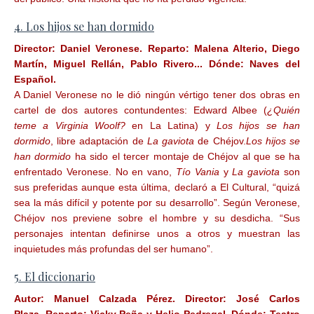
4. Los hijos se han dormido
Director:
Daniel Veronese.
Reparto:
Malena Alterio, Diego
Martín, Miguel Rellán, Pablo Rivero...
Dónde:
Naves del
Español.
A Daniel Veronese no le dió ningún vértigo tener dos obras en
cartel de dos autores contundentes: Edward Albee (
¿Quién
teme a Virginia Woolf?
en La Latina) y
Los hijos se han
dormido
, libre adaptación de
La gaviota
de Chéjov.
Los hijos se
han dormido
ha sido el tercer montaje de Chéjov al que se ha
enfrentado Veronese. No en vano,
Tío Vania
y
La gaviota
son
sus preferidas aunque esta última, declaró a El Cultural, “quizá
sea la más difícil y potente por su desarrollo”. Según Veronese,
Chéjov nos previene sobre el hombre y su desdicha. “Sus
personajes intentan definirse unos a otros y muestran las
inquietudes más profundas del ser humano”.
5. El diccionario
Autor:
Manuel Calzada Pérez.
Director:
José Carlos