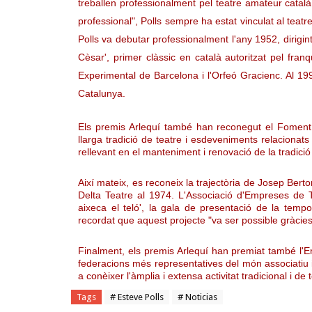
treballen professionalment pel teatre amateur català.
professional", Polls sempre ha estat vinculat al tea
Polls va debutar professionalment l'any 1952, dirigin
Cèsar', primer clàssic en català autoritzat pel fran
Experimental de Barcelona i l'Orfeó Gracienc. Al 199
Catalunya.
Els premis Arlequí també han reconegut el Foment
llarga tradició de teatre i esdeveniments relacionats
rellevant en el manteniment i renovació de la tradició
Així mateix, es reconeix la trajectòria de Josep Berto
Delta Teatre al 1974. L'Associació d'Empreses de 
aixeca el teló', la gala de presentació de la temp
recordat que aquest projecte "va ser possible gràcies 
Finalment, els premis Arlequí han premiat també l'En
federacions més representatives del món associatiu i
a conèixer l'àmplia i extensa activitat tradicional i de
Tags
# Esteve Polls
# Noticias