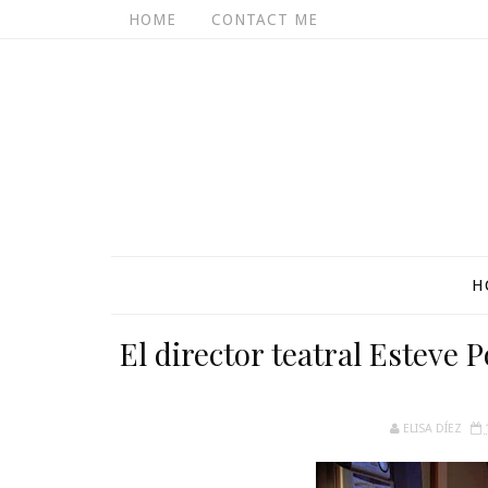
HOME
CONTACT ME
H
El director teatral Esteve P
ELISA DÍEZ