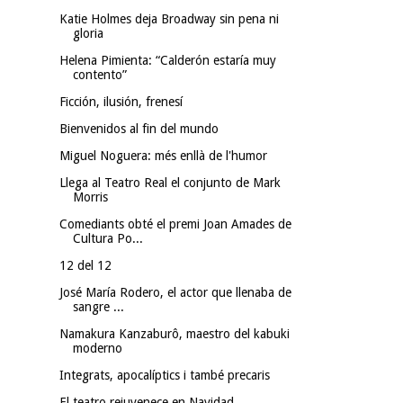
Katie Holmes deja Broadway sin pena ni
gloria
Helena Pimienta: “Calderón estaría muy
contento”
Ficción, ilusión, frenesí
Bienvenidos al fin del mundo
Miguel Noguera: més enllà de l'humor
Llega al Teatro Real el conjunto de Mark
Morris
Comediants obté el premi Joan Amades de
Cultura Po...
12 del 12
José María Rodero, el actor que llenaba de
sangre ...
Namakura Kanzaburô, maestro del kabuki
moderno
Integrats, apocalíptics i també precaris
El teatro rejuvenece en Navidad