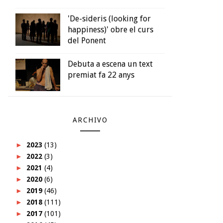
'De-sideris (looking for
happiness)' obre el curs
del Ponent
Debuta a escena un text
premiat fa 22 anys
ARCHIVO
►
2023
(13)
►
2022
(3)
►
2021
(4)
►
2020
(6)
►
2019
(46)
►
2018
(111)
►
2017
(101)