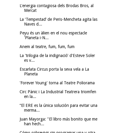
L'energia contagiosa dels Brodas Bros, al
Mercat
La ‘Tempestad’ de Peris-Mencheta agita las
Naves d...
Peyu és un àlien en el nou espectacle
'Planeta i-N...
Anem al teatre, fum, fum, fum
La 'trilogia de la indignació' d'Esteve Soler
es v...
Escarlata Circus porta la seva vela a La
Planeta
'Forever Young' torna al Teatre Poliorama
Circ Pànic i La Industrial Teatrera triomfen
en la...
“El ERE es la única solución para evitar una
merma...
Juan Mayorga: "El libro más bonito que me
han hech...
Cómo sobrevivir sin programar una y otra