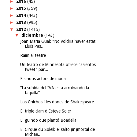
►
2016
(45)
►
2015
(359)
►
2014
(443)
►
2013
(995)
▼
2012
(1415)
▼
diciembre
(143)
Joan Maria Gual: "No voldria haver estat
Lluís Pas...
Raïm al teatre
Un teatro de Minnesota ofrece "asientos
tweet" par...
Els nous actors de moda
“La subida del IVA está arruinando la
taquilla”
Los Chichos i les dones de Shakespeare
El triple clam d'Esteve Soler
El guindo que plantó Boadella
El Cirque du Soleil: el salto (in)mortal de
Michae...