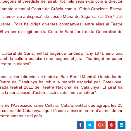
 Segons el veredicte del jurat, "tot i els seus èxits com a director
tre amateur tant al Centre de Gràcia com a l'Orfeó Gracienc. Esteve
t 'L'amor viu a dispesa', de Josep Maria de Sagarra, i al 1957 'Juli
quisme. Polls ha dirigit diverses companyies, entre elles el Teatre
8 va ser distingit amb la Creu de Sant Jordi de la Generalitat de
 Cultural de Súria, entitat bagenca fundada l'any 1971 amb una
 amb la cultura popular i que, segons el jurat, "ha tingut un paper
 teatral surienca".
meu, actor i director de teatre al Baix Ebre i Montsià i fundador de
Teatre de Catalunya ha rebut la menció especial per 'Catalunya,
orada teatral 2011 del Teatre Nacional de Catalunya. El jurat ha
a la participació d'actors i actrius del món amateur".
s de l'Associacionisme Cultural Català, entitat que agrupa les 23
 cultural de Catalunya i que té com a missió, entre d'altres, donar
 teatre amateur del país.