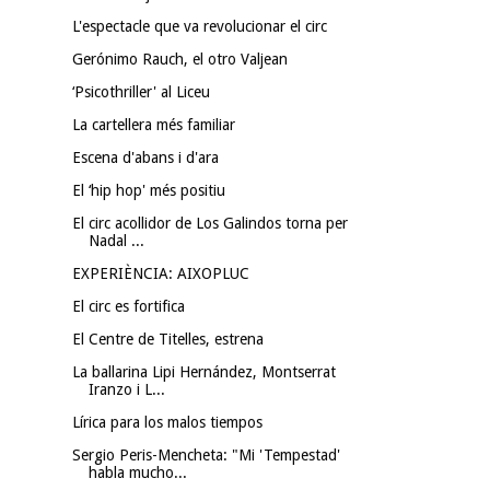
L'espectacle que va revolucionar el circ
Gerónimo Rauch, el otro Valjean
‘Psicothriller' al Liceu
La cartellera més familiar
Escena d'abans i d'ara
El ‘hip hop' més positiu
El circ acollidor de Los Galindos torna per
Nadal ...
EXPERIÈNCIA: AIXOPLUC
El circ es fortifica
El Centre de Titelles, estrena
La ballarina Lipi Hernández, Montserrat
Iranzo i L...
Lírica para los malos tiempos
Sergio Peris-Mencheta: "Mi 'Tempestad'
habla mucho...