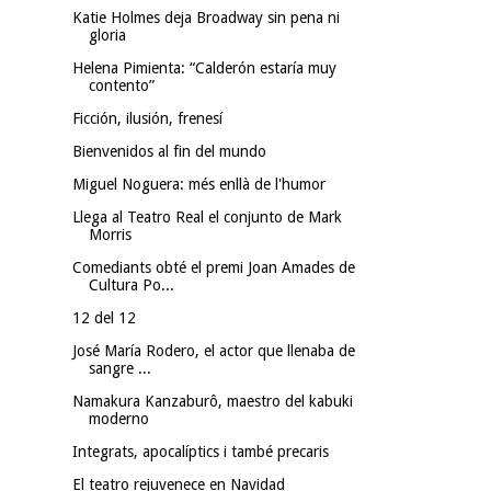
Katie Holmes deja Broadway sin pena ni
gloria
Helena Pimienta: “Calderón estaría muy
contento”
Ficción, ilusión, frenesí
Bienvenidos al fin del mundo
Miguel Noguera: més enllà de l'humor
Llega al Teatro Real el conjunto de Mark
Morris
Comediants obté el premi Joan Amades de
Cultura Po...
12 del 12
José María Rodero, el actor que llenaba de
sangre ...
Namakura Kanzaburô, maestro del kabuki
moderno
Integrats, apocalíptics i també precaris
El teatro rejuvenece en Navidad