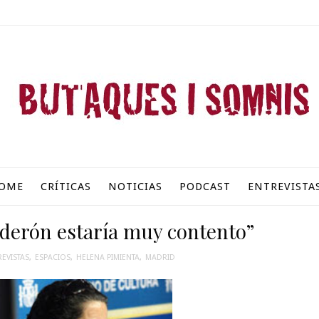
OME
CRÍTICAS
NOTICIAS
PODCAST
ENTREVISTA
lderón estaría muy contento”
EVISTAS
,
ESPACIOS
,
HELENA PIMIENTA
,
MADRID