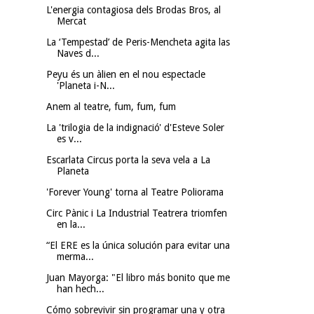
L'energia contagiosa dels Brodas Bros, al
Mercat
La ‘Tempestad’ de Peris-Mencheta agita las
Naves d...
Peyu és un àlien en el nou espectacle
'Planeta i-N...
Anem al teatre, fum, fum, fum
La 'trilogia de la indignació' d'Esteve Soler
es v...
Escarlata Circus porta la seva vela a La
Planeta
'Forever Young' torna al Teatre Poliorama
Circ Pànic i La Industrial Teatrera triomfen
en la...
“El ERE es la única solución para evitar una
merma...
Juan Mayorga: "El libro más bonito que me
han hech...
Cómo sobrevivir sin programar una y otra