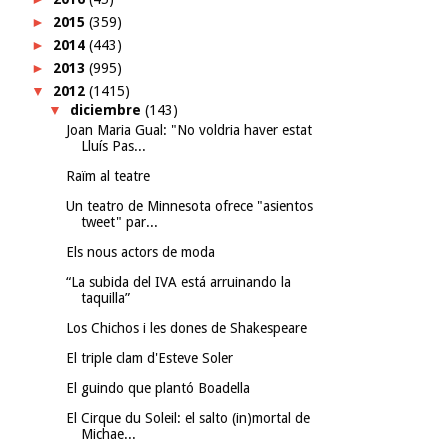
►
2015
(359)
►
2014
(443)
►
2013
(995)
▼
2012
(1415)
▼
diciembre
(143)
Joan Maria Gual: "No voldria haver estat
Lluís Pas...
Raïm al teatre
Un teatro de Minnesota ofrece "asientos
tweet" par...
Els nous actors de moda
“La subida del IVA está arruinando la
taquilla”
Los Chichos i les dones de Shakespeare
El triple clam d'Esteve Soler
El guindo que plantó Boadella
El Cirque du Soleil: el salto (in)mortal de
Michae...