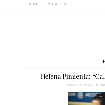
HOME
CONTACT ME
H
Helena Pimienta: “Ca
ELISA DÍEZ
20:27
ENTR