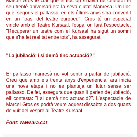
Marcel Gros té clar que el lloc on s'havia de celebrar el
seu trentè aniversari era la seva ciutat: Manresa. Un lloc
que, segons el pallasso, en els últims anys s'ha convertit
en un "oasi del teatre europeu". Gros té un especial
vincle amb el Teatre Kursaal, l'espai on farà l'espectacle.
"Recuperar un teatre com el Kursaal ha sigut un somni
que s'ha fet realitat entre tots", ha assegurat.
"La jubilació: i si demà tinc actuació?"
El pallasso manresà no vol sentir a parlar de jubilació.
Creu que amb els trenta anys d'experiència, ara inicia
una nova etapa i no es planteja un futur sense ser
pallasso. De fet, assegura que quan li parlen de jubilació,
ell contesta: "I si demà tinc actuació?". L'espectacle de
Marcel Gros es podrà veure aquest dissabte a dos quarts
de vuit del vespre al Teatre Kursaal.
Font: www.ara.cat