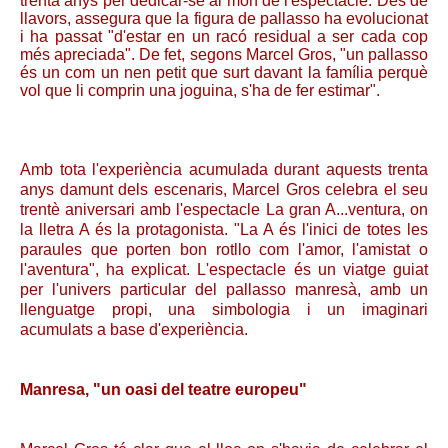
trenta anys per dedicar-se al món de l'espectacle. Des de
llavors, assegura que la figura de pallasso ha evolucionat
i ha passat "d'estar en un racó residual a ser cada cop
més apreciada". De fet, segons Marcel Gros, "un pallasso
és un com un nen petit que surt davant la família perquè
vol que li comprin una joguina, s'ha de fer estimar".
Amb tota l'experiència acumulada durant aquests trenta
anys damunt dels escenaris, Marcel Gros celebra el seu
trentè aniversari amb l'espectacle La gran A...ventura, on
la lletra A és la protagonista. "La A és l'inici de totes les
paraules que porten bon rotllo com l'amor, l'amistat o
l'aventura", ha explicat. L'espectacle és un viatge guiat
per l'univers particular del pallasso manresà, amb un
llenguatge propi, una simbologia i un imaginari
acumulats a base d'experiència.
Manresa, "un oasi del teatre europeu"