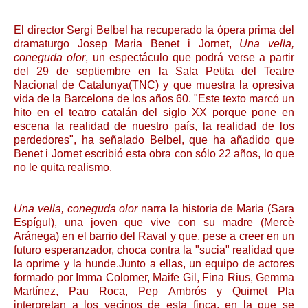
El director Sergi Belbel ha recuperado la ópera prima del
dramaturgo Josep Maria Benet i Jornet,
Una vella,
coneguda olor
, un espectáculo que podrá verse a partir
del 29 de septiembre en la Sala Petita del Teatre
Nacional de Catalunya(TNC) y que muestra la opresiva
vida de la Barcelona de los años 60. "Este texto marcó un
hito en el teatro catalán del siglo XX porque pone en
escena la realidad de nuestro país, la realidad de los
perdedores", ha señalado Belbel, que ha añadido que
Benet i Jornet escribió esta obra con sólo 22 años, lo que
no le quita realismo.
Una vella, coneguda olor
narra la historia de Maria (Sara
Espígul), una joven que vive con su madre (Mercè
Aránega) en el barrio del Raval y que, pese a creer en un
futuro esperanzador, choca contra la "sucia" realidad que
la oprime y la hunde.Junto a ellas, un equipo de actores
formado por Imma Colomer, Maife Gil, Fina Rius, Gemma
Martínez, Pau Roca, Pep Ambrós y Quimet Pla
interpretan a los vecinos de esta finca, en la que se