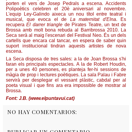
porten el vers de Josep Pedrals a escena. Accidents
Polipoètics celebren el 20è aniversari al novembre.
L'equip Ley-Galindo aixeca un nou títol entre teatral i
musical, que evoca el de
La maternitat d'Elna
. Es
recupera
El darrer triangle
de Pirates Teatre, un text de
Brossa amb molt bona rebuda al Barribrossa 2010. La
Seca serà al maig l'escenari del Festival Neo. És un dels
cartells que encara cal tancar, en espera de saber quin
suport institucional tindran aquests artistes de nova
escena.
La Seca disposa de tres sales: a la de Joan Brossa s'hi
faran els principals espectacles. A la de Robert Houdin,
per a unes 40 persones, es planteja fer-hi sessions de
màgia de prop i lectures poètiques. La sala Palau i Fabre
servirà per desplegar el vessant plàstic, cabdal per al
poeta visual i que fins ara era impossible de mostrar al
Brossa.
Font: J.B. (www.elpuntavui.cat)
NO HAY COMENTARIOS:
PUBLICAR UN COMENTARIO