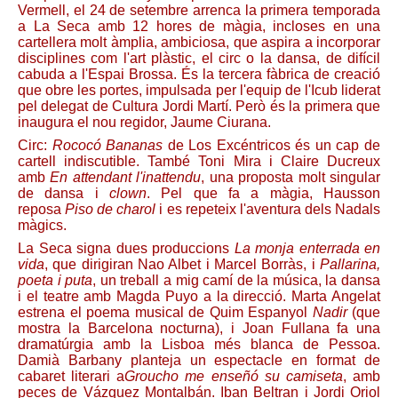
Vermell, el 24 de setembre arrenca la primera temporada
a La Seca amb 12 hores de màgia, incloses en una
cartellera molt àmplia, ambiciosa, que aspira a incorporar
disciplines com l'art plàstic, el circ o la dansa, de difícil
cabuda a l'Espai Brossa. És la tercera fàbrica de creació
que obre les portes, impulsada per l'equip de l'Icub liderat
pel delegat de Cultura Jordi Martí. Però és la primera que
inaugura el nou regidor, Jaume Ciurana.
Circ:
Rococó Bananas
de Los Excéntricos és un cap de
cartell indiscutible. També Toni Mira i Claire Ducreux
amb
En attendant l'inattendu
, una proposta molt singular
de dansa i
clown
. Pel que fa a màgia, Hausson
reposa
Piso de charol
i es repeteix l'aventura dels Nadals
màgics.
La Seca signa dues produccions
La monja enterrada en
vida
, que dirigiran Nao Albet i Marcel Borràs, i
Pallarina,
poeta i puta
, un treball a mig camí de la música, la dansa
i el teatre amb Magda Puyo a la direcció. Marta Angelat
estrena el poema musical de Quim Espanyol
Nadir
(que
mostra la Barcelona nocturna), i Joan Fullana fa una
dramatúrgia amb la Lisboa més blanca de Pessoa.
Damià Barbany planteja un espectacle en format de
cabaret literari a
Groucho me enseñó su camiseta
, amb
peces de Vázquez Montalbán. Iban Beltran i Jordi Oriol