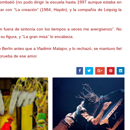
combatió (no pudo dirigir la escuela hasta 1997 aunque estaba en
ar con “La creación” (1984, Haydn), y la compañía de Leipzig la
tan fuera de sintonía con los tiempos a veces me avergüenzo”. No
su figura, y “La gran misa” lo encabeza.
e Berlín antes que a Vladimir Malajov, y lo rechazó, se mantuvo fiel
prueba de ese amor.