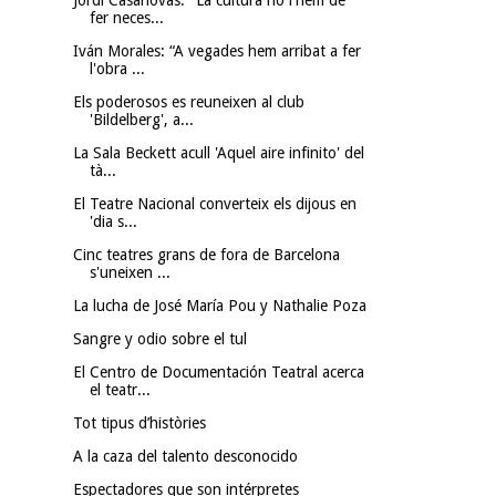
fer neces...
Iván Morales: “A vegades hem arribat a fer
l'obra ...
Els poderosos es reuneixen al club
'Bildelberg', a...
La Sala Beckett acull 'Aquel aire infinito' del
tà...
El Teatre Nacional converteix els dijous en
'dia s...
Cinc teatres grans de fora de Barcelona
s'uneixen ...
La lucha de José María Pou y Nathalie Poza
Sangre y odio sobre el tul
El Centro de Documentación Teatral acerca
el teatr...
Tot tipus d’històries
A la caza del talento desconocido
Espectadores que son intérpretes