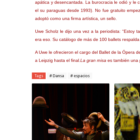
apática y desencantada. La burocracia le odió y le 
el su paraguas desde 1993). No fue gratuito empez
adoptó como una firma artística, un sello.
Uwe Scholz le dijo una vez a la periodista: “Estoy 
era eso. Su catálogo de más de 100 ballets respalda 
A Uwe le ofrecieron el cargo del Ballet de la Ópera d
a Leipzig hasta el final.
La gran misa
es también una 
Tags
# Dansa
# espacios