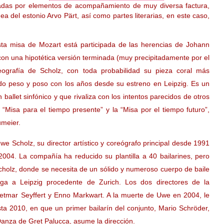
adas por elementos de acompañamiento de muy diversa factura,
 del estonio Arvo Pärt, así como partes literarias, en este caso,
ta misa de Mozart está participada de las herencias de Johann
on una hipotética versión terminada (muy precipitadamente por el
ografía de Scholz, con toda probabilidad su pieza coral más
do peso y poso con los años desde su estreno en Leipzig. Es un
 ballet sinfónico y que rivaliza con los intentos parecidos de otros
 “Misa para el tiempo presente” y la “Misa por el tiempo futuro”,
umeier.
Uwe Scholz, su director artístico y coreógrafo principal desde 1991
004. La compañía ha reducido su plantilla a 40 bailarines, pero
cholz, donde se necesita de un sólido y numeroso cuerpo de baile
ga a Leipzig procedente de Zurich. Los dos directores de la
ietmar Seyffert y Enno Markwart. A la muerte de Uwe en 2004, le
ta 2010, en que un primer bailarín del conjunto, Mario Schröder,
anza de Gret Palucca, asume la dirección.