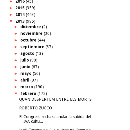
►
2016
(45)
►
2015
(359)
►
2014
(443)
▼
2013
(995)
►
diciembre
(2)
►
noviembre
(36)
►
octubre
(44)
►
septiembre
(37)
►
agosto
(13)
►
julio
(90)
►
junio
(67)
►
mayo
(56)
►
abril
(97)
►
marzo
(190)
▼
febrero
(172)
QUAN DESPERTEM ENTRE ELS MORTS
ROBERTO ZUCCO
El Congreso rechaza anular la subida del
IVA cultu...
Jordi Casanovas: "La cultura no l'hem de