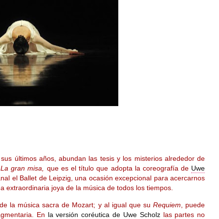
us últimos años, abundan las tesis y los misterios alrededor de
o
La gran misa,
que es el título que adopta la coreografía de
Uwe
nal el Ballet de Leipzig, una ocasión excepcional para acercarnos
 extraordinaria joya de la música de todos los tiempos.
 la música sacra de Mozart; y al igual que su
Requiem
, puede
ragmentaria. En
la versión coréutica de Uwe Scholz
las partes no