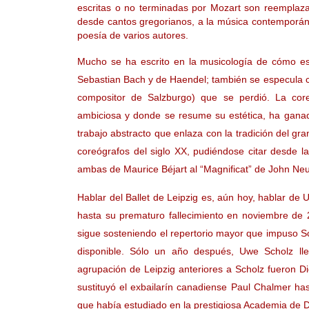
escritas o no terminadas por Mozart son reemplaz
desde cantos gregorianos, a la música contemporánea
poesía de varios autores.
Mucho se ha escrito en la musicología de cómo es
Sebastian Bach y de Haendel; también se especula c
compositor de Salzburgo) que se perdió. La core
ambiciosa y donde se resume su estética, ha gana
trabajo abstracto que enlaza con la tradición del gran
coreógrafos del siglo XX, pudiéndose citar desde la
ambas de Maurice Béjart al “Magnificat” de John Ne
Hablar del Ballet de Leipzig es, aún hoy, hablar de 
hasta su prematuro fallecimiento en noviembre de 2
sigue sosteniendo el repertorio mayor que impuso S
disponible. Sólo un año después, Uwe Scholz lle
agrupación de Leipzig anteriores a Scholz fueron D
sustituyó el exbailarín canadiense Paul Chalmer has
que había estudiado en la prestigiosa Academia de D