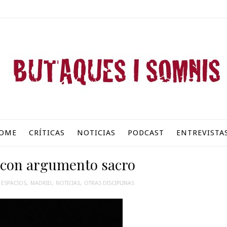
OME
CRÍTICAS
NOTICIAS
PODCAST
ENTREVISTA
o con argumento sacro
ESPACIOS
,
MADRID
,
NOTICIAS
,
OTRAS DISCIPLINAS