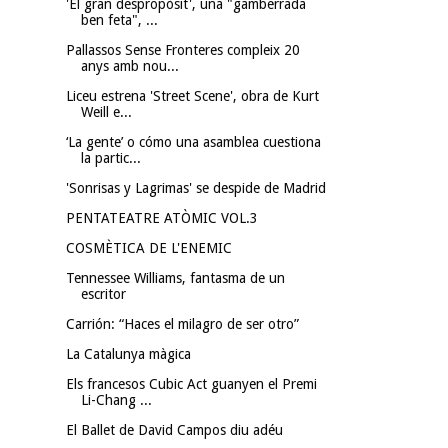
'El gran despropòsit', una "gamberrada
ben feta", ...
Pallassos Sense Fronteres compleix 20
anys amb nou...
Liceu estrena 'Street Scene', obra de Kurt
Weill e...
‘La gente’ o cómo una asamblea cuestiona
la partic...
'Sonrisas y Lagrimas' se despide de Madrid
PENTATEATRE ATÒMIC VOL.3
COSMÈTICA DE L'ENEMIC
Tennessee Williams, fantasma de un
escritor
Carrión: “Haces el milagro de ser otro”
La Catalunya màgica
Els francesos Cubic Act guanyen el Premi
Li-Chang ...
El Ballet de David Campos diu adéu