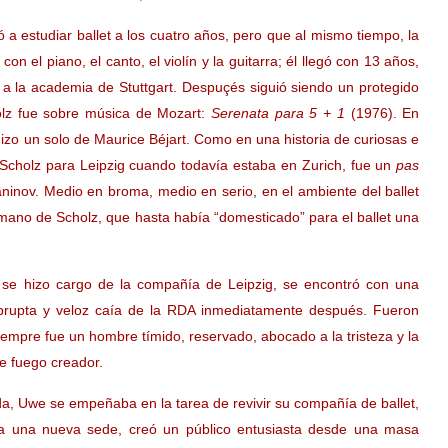
a estudiar ballet a los cuatro años, pero que al mismo tiempo, la
n el piano, el canto, el violín y la guitarra; él llegó con 13 años,
a la academia de Stuttgart. Despuçés siguió siendo un protegido
olz fue sobre música de Mozart:
Serenata para 5 + 1
(1976). En
hizo un solo de Maurice Béjart. Como en una historia de curiosas e
o Scholz para Leipzig cuando todavía estaba en Zurich, fue un
pas
inov. Medio en broma, medio en serio, en el ambiente del ballet
 mano de Scholz, que hasta había “domesticado” para el ballet una
 se hizo cargo de la compañía de Leipzig, se encontró con una
rupta y veloz caía de la RDA inmediatamente después. Fueron
empre fue un hombre tímido, reservado, abocado a la tristeza y la
e fuego creador.
a, Uwe se empeñaba en la tarea de revivir su compañía de ballet,
ra una nueva sede, creó un público entusiasta desde una masa