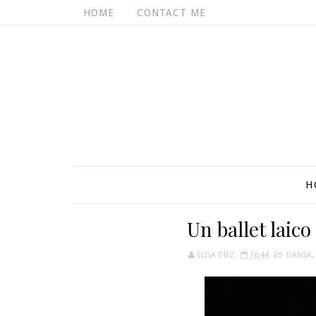
HOME
CONTACT ME
H
Un ballet laic
ELISA DÍEZ
16:44
DANSA
,